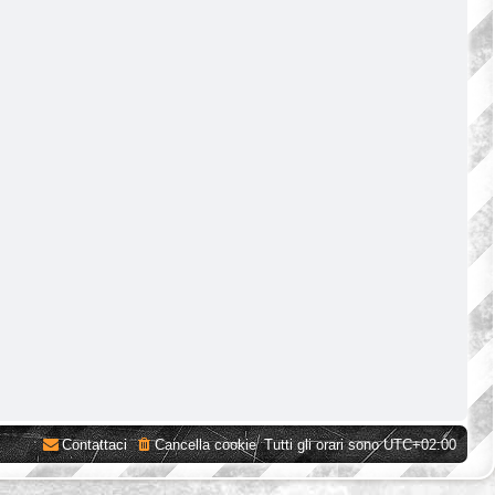
Contattaci
Cancella cookie
Tutti gli orari sono
UTC+02:00