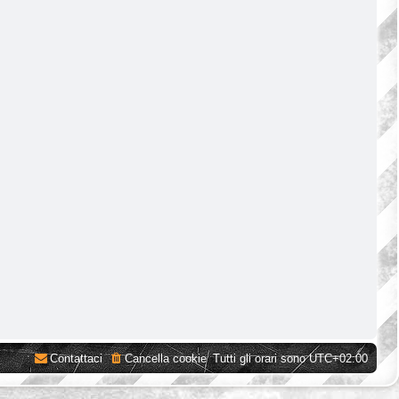
Contattaci
Cancella cookie
Tutti gli orari sono
UTC+02:00