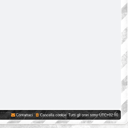
Contattaci
Cancella cookie
Tutti gli orari sono
UTC+02:00