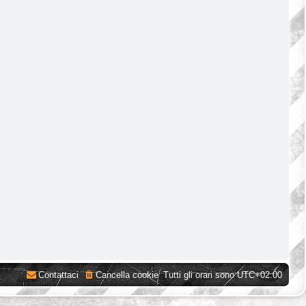
Contattaci
Cancella cookie
Tutti gli orari sono
UTC+02:00