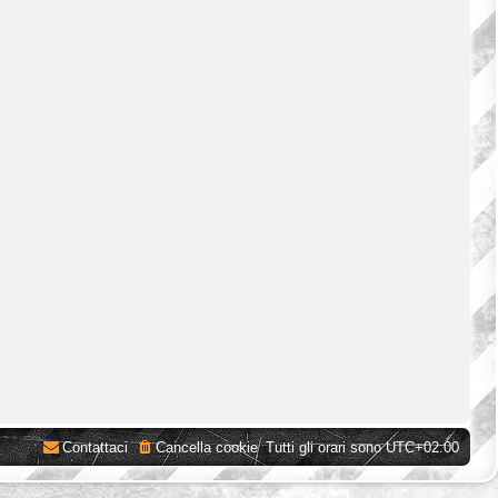
Contattaci
Cancella cookie
Tutti gli orari sono
UTC+02:00