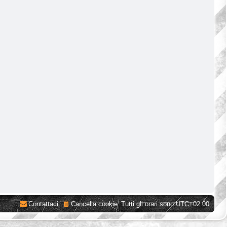
Contattaci
Cancella cookie
Tutti gli orari sono
UTC+02:00