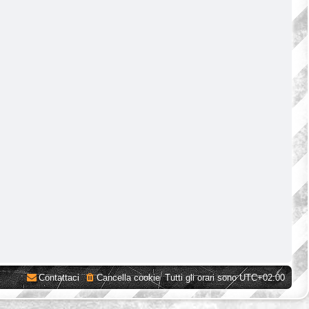
Contattaci
Cancella cookie
Tutti gli orari sono
UTC+02:00