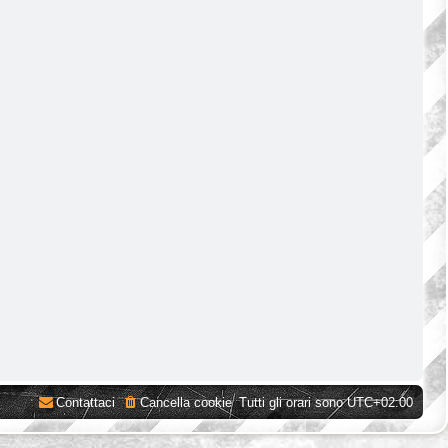
Contattaci
Cancella cookie
Tutti gli orari sono
UTC+02:00