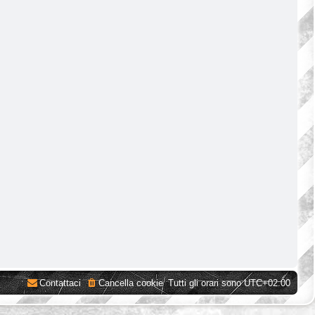
Contattaci
Cancella cookie
Tutti gli orari sono
UTC+02:00