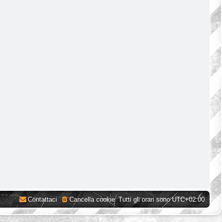
Contattaci
Cancella cookie
Tutti gli orari sono
UTC+02:00