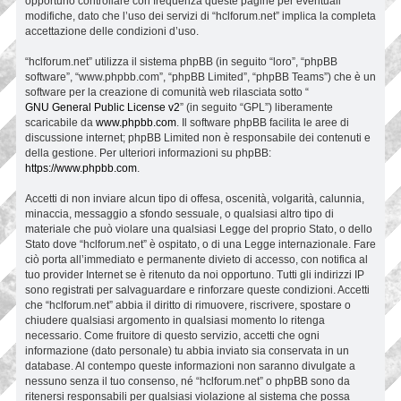
opportuno controllare con frequenza queste pagine per eventuali
modifiche, dato che l’uso dei servizi di “hclforum.net” implica la completa
accettazione delle condizioni d’uso.
“hclforum.net” utilizza il sistema phpBB (in seguito “loro”, “phpBB
software”, “www.phpbb.com”, “phpBB Limited”, “phpBB Teams”) che è un
software per la creazione di comunità web rilasciata sotto “
GNU General Public License v2
” (in seguito “GPL”) liberamente
scaricabile da
www.phpbb.com
. Il software phpBB facilita le aree di
discussione internet; phpBB Limited non è responsabile dei contenuti e
della gestione. Per ulteriori informazioni su phpBB:
https://www.phpbb.com
.
Accetti di non inviare alcun tipo di offesa, oscenità, volgarità, calunnia,
minaccia, messaggio a sfondo sessuale, o qualsiasi altro tipo di
materiale che può violare una qualsiasi Legge del proprio Stato, o dello
Stato dove “hclforum.net” è ospitato, o di una Legge internazionale. Fare
ciò porta all’immediato e permanente divieto di accesso, con notifica al
tuo provider Internet se è ritenuto da noi opportuno. Tutti gli indirizzi IP
sono registrati per salvaguardare e rinforzare queste condizioni. Accetti
che “hclforum.net” abbia il diritto di rimuovere, riscrivere, spostare o
chiudere qualsiasi argomento in qualsiasi momento lo ritenga
necessario. Come fruitore di questo servizio, accetti che ogni
informazione (dato personale) tu abbia inviato sia conservata in un
database. Al contempo queste informazioni non saranno divulgate a
nessuno senza il tuo consenso, né “hclforum.net” o phpBB sono da
ritenersi responsabili per qualsiasi violazione al sistema che possa