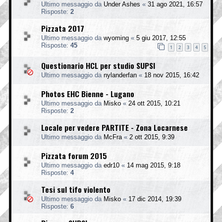
Ultimo messaggio da
Under Ashes
«
31 ago 2021, 16:57
Risposte:
2
Pizzata 2017
Ultimo messaggio da
wyoming
«
5 giu 2017, 12:55
Risposte:
45
1
2
3
4
5
Questionario HCL per studio SUPSI
Ultimo messaggio da
nylanderfan
«
18 nov 2015, 16:42
Photos EHC Bienne - Lugano
Ultimo messaggio da
Misko
«
24 ott 2015, 10:21
Risposte:
2
Locale per vedere PARTITE - Zona Locarnese
Ultimo messaggio da
McFra
«
2 ott 2015, 9:39
Pizzata forum 2015
Ultimo messaggio da
edr10
«
14 mag 2015, 9:18
Risposte:
4
Tesi sul tifo violento
Ultimo messaggio da
Misko
«
17 dic 2014, 19:39
Risposte:
6