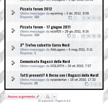
Pizzata forum 2012
Ultimo messaggio da
wyoming
«
3 dic 2012, 9:59
Risposte:
110
1
9
10
11
12
…
Pizzata forum - 17 giugno 2011
Ultimo messaggio da
nick#25
«
29 giu 2011, 8:16
Risposte:
154
1
13
14
15
16
…
3° Trofeo calcetto Curva Nord
Ultimo messaggio da
AléLugano
«
6 mag 2011, 0:11
Risposte:
1
Comunicato Ragazzi della Nord
Ultimo messaggio da
GOLIATH
«
19 ott 2010, 7:57
Tutti presenti? A Berna con i Ragazzi della Nord!
Ultimo messaggio da
nylanderfan
«
18 ott 2010, 17:33
Risposte:
28
1
2
3
Nuovo argomento
20 argomenti • Pagina
1
di
1