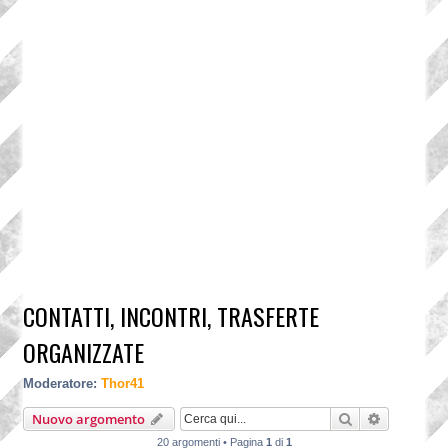
CONTATTI, INCONTRI, TRASFERTE
ORGANIZZATE
Moderatore:
Thor41
Cerca
Ricerca a
Nuovo argomento
20 argomenti • Pagina
1
di
1