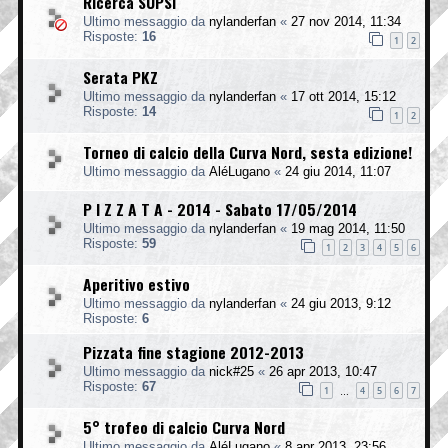
Ricerca SUPSI
Ultimo messaggio da
nylanderfan
«
27 nov 2014, 11:34
Risposte:
16
1
2
Serata PKZ
Ultimo messaggio da
nylanderfan
«
17 ott 2014, 15:12
Risposte:
14
1
2
Torneo di calcio della Curva Nord, sesta edizione!
Ultimo messaggio da
AléLugano
«
24 giu 2014, 11:07
P I Z Z A T A - 2014 - Sabato 17/05/2014
Ultimo messaggio da
nylanderfan
«
19 mag 2014, 11:50
Risposte:
59
1
2
3
4
5
6
Aperitivo estivo
Ultimo messaggio da
nylanderfan
«
24 giu 2013, 9:12
Risposte:
6
Pizzata fine stagione 2012-2013
Ultimo messaggio da
nick#25
«
26 apr 2013, 10:47
Risposte:
67
1
4
5
6
7
…
5° trofeo di calcio Curva Nord
Ultimo messaggio da
AléLugano
«
8 apr 2013, 23:56