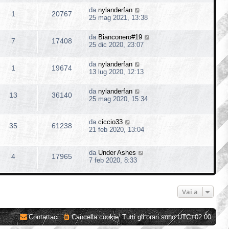
da
nylanderfan
1
20767
25 mag 2021, 13:38
da
Bianconero#19
7
17408
25 dic 2020, 23:07
da
nylanderfan
1
19674
13 lug 2020, 12:13
da
nylanderfan
13
36140
25 mag 2020, 15:34
da
ciccio33
35
61238
21 feb 2020, 13:04
da
Under Ashes
4
17965
7 feb 2020, 8:33
Vai a
Contattaci
Cancella cookie
Tutti gli orari sono
UTC+02:00