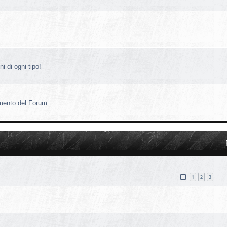
i di ogni tipo!
amento del Forum.
1
2
3