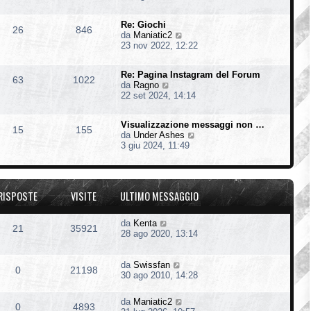
d
i
Re: Giochi
u
26
846
V
da
Maniatic2
l
e
23 nov 2022, 12:22
t
d
i
i
m
Re: Pagina Instagram del Forum
u
o
63
1022
V
da
Ragno
l
m
e
22 set 2024, 14:14
t
e
d
i
s
i
m
s
Visualizzazione messaggi non …
u
o
15
155
a
V
da
Under Ashes
l
m
g
e
3 giu 2024, 11:49
t
e
g
d
i
s
i
i
m
s
o
u
o
a
l
m
g
RISPOSTE
VISITE
ULTIMO MESSAGGIO
t
e
g
i
s
i
m
s
o
da
Kenta
21
35921
o
a
28 ago 2020, 13:14
m
g
e
g
s
i
da
Swissfan
s
0
21198
o
30 ago 2010, 14:28
a
g
g
da
Maniatic2
0
4893