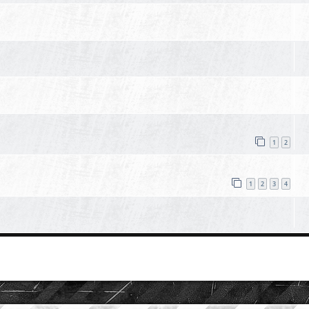
1
2
1
2
3
4