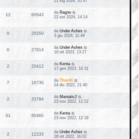
i
21 lug 2026, 10:57
o
da
Ragno
12
60543
22 set 2024, 14:14
da
Under Ashes
0
29250
3 giu 2024, 11:49
da
Under Ashes
0
27814
10 ott 2023, 13:27
da
Kenta
2
20412
17 gen 2023, 16:31
da
Thor41
7
18735
24 dic 2022, 21:40
da
Maniatic2
2
33784
23 nov 2022, 12:22
da
Kenta
51
85465
23 nov 2022, 12:18
da
Under Ashes
2
12233
28 ott 2022, 16:02