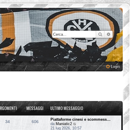
Cerca
Ricerca a
Login
RGOMENTI
MESSAGGI
ULTIMO MESSAGGIO
Piattaforme cinesi e scommess…
34
606
V
da
Maniatic2
e
21 lug 2026, 10:57