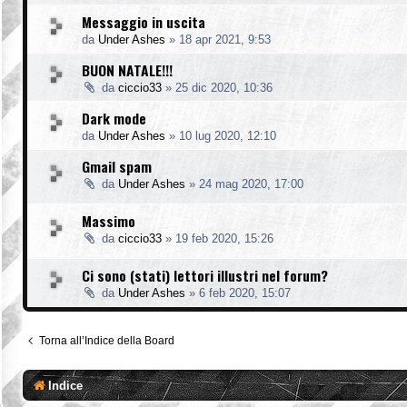
Messaggio in uscita
da
Under Ashes
»
18 apr 2021, 9:53
BUON NATALE!!!
da
ciccio33
»
25 dic 2020, 10:36
Dark mode
da
Under Ashes
»
10 lug 2020, 12:10
Gmail spam
da
Under Ashes
»
24 mag 2020, 17:00
Massimo
da
ciccio33
»
19 feb 2020, 15:26
Ci sono (stati) lettori illustri nel forum?
da
Under Ashes
»
6 feb 2020, 15:07
Torna all’Indice della Board
Indice