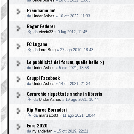
da
Under Ashes
»
28 ott 2022, 15:03
Prendiamo lui!
da
Under Ashes
»
10 ott 2022, 11:33
Roger Federer
da
ciccio33
»
9 lug 2012, 11:45
FC Lugano
da
Lord Burg
»
27 ago 2010, 18:43
Le pubblicità del forum, quelle belle :-)
da
Under Ashes
»
5 dic 2021, 13:58
Gruppi Facebook
da
Under Ashes
»
14 ott 2021, 21:34
Gerarchie rispettate anche in libreria
da
Under Ashes
»
19 ago 2021, 10:44
Rip Marco Borradori
da
manzato83
»
11 ago 2021, 18:44
Euro 2020
da
nylanderfan
»
15 ott 2019, 22:21