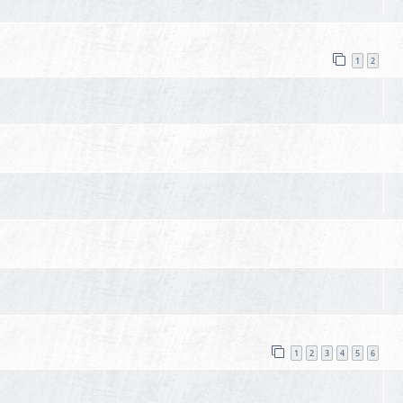
1
2
1
2
3
4
5
6