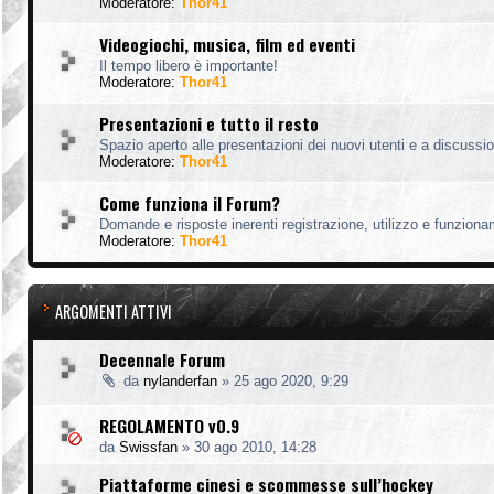
Moderatore:
Thor41
Videogiochi, musica, film ed eventi
Il tempo libero è importante!
Moderatore:
Thor41
Presentazioni e tutto il resto
Spazio aperto alle presentazioni dei nuovi utenti e a discussion
Moderatore:
Thor41
Come funziona il Forum?
Domande e risposte inerenti registrazione, utilizzo e funzion
Moderatore:
Thor41
ARGOMENTI ATTIVI
Decennale Forum
da
nylanderfan
»
25 ago 2020, 9:29
REGOLAMENTO v0.9
da
Swissfan
»
30 ago 2010, 14:28
Piattaforme cinesi e scommesse sull’hockey