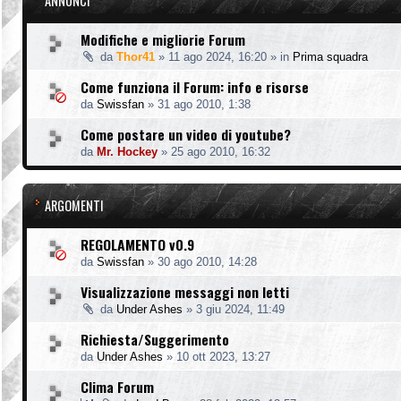
ANNUNCI
Modifiche e migliorie Forum
da
Thor41
»
11 ago 2024, 16:20
» in
Prima squadra
Come funziona il Forum: info e risorse
da
Swissfan
»
31 ago 2010, 1:38
Come postare un video di youtube?
da
Mr. Hockey
»
25 ago 2010, 16:32
ARGOMENTI
REGOLAMENTO v0.9
da
Swissfan
»
30 ago 2010, 14:28
Visualizzazione messaggi non letti
da
Under Ashes
»
3 giu 2024, 11:49
Richiesta/Suggerimento
da
Under Ashes
»
10 ott 2023, 13:27
Clima Forum