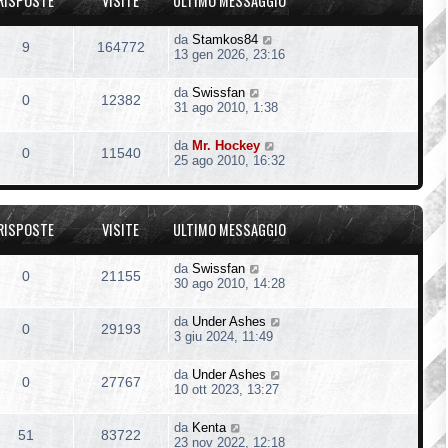
RISPOSTE
VISITE
ULTIMO MESSAGGIO
da
Stamkos84
9
164772
13 gen 2026, 23:16
da
Swissfan
0
12382
31 ago 2010, 1:38
da
Mr. Hockey
0
11540
25 ago 2010, 16:32
RISPOSTE
VISITE
ULTIMO MESSAGGIO
da
Swissfan
0
21155
30 ago 2010, 14:28
da
Under Ashes
0
29193
3 giu 2024, 11:49
da
Under Ashes
0
27767
10 ott 2023, 13:27
da
Kenta
51
83722
23 nov 2022, 12:18