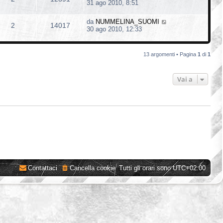
31 ago 2010, 8:51
da
NUMMELINA_SUOMI
2
14017
30 ago 2010, 12:33
13 argomenti • Pagina
1
di
1
Vai a
Contattaci
Cancella cookie
Tutti gli orari sono
UTC+02:00