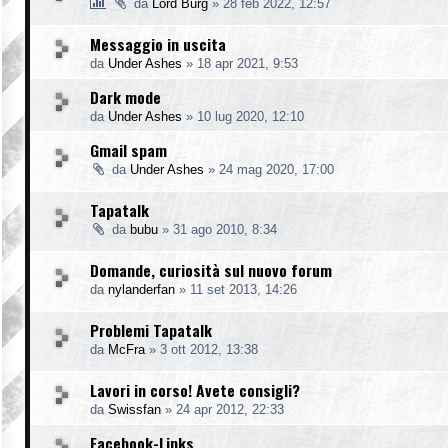
da
Lord Burg
»
28 feb 2022, 12:57
Messaggio in uscita
da
Under Ashes
»
18 apr 2021, 9:53
Dark mode
da
Under Ashes
»
10 lug 2020, 12:10
Gmail spam
da
Under Ashes
»
24 mag 2020, 17:00
Tapatalk
da
bubu
»
31 ago 2010, 8:34
Domande, curiosità sul nuovo forum
da
nylanderfan
»
11 set 2013, 14:26
Problemi Tapatalk
da
McFra
»
3 ott 2012, 13:38
Lavori in corso! Avete consigli?
da
Swissfan
»
24 apr 2012, 22:33
Facebook-Links