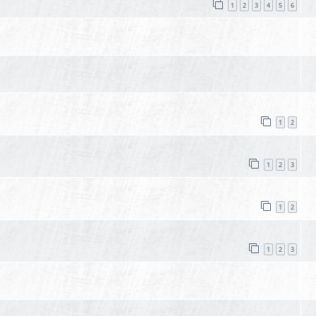
1
2
3
4
5
6
1
2
1
2
3
1
2
1
2
3