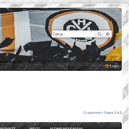
Cerca
Ricerca a
Login
13 argomenti • Pagina
1
di
1