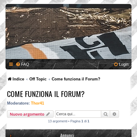
FAQ
Login
Indice
Off Topic
Come funziona il Forum?
COME FUNZIONA IL FORUM?
Moderatore:
Thor41
Cerca
Ricerca a
Nuovo argomento
13 argomenti • Pagina
1
di
1
Annunci