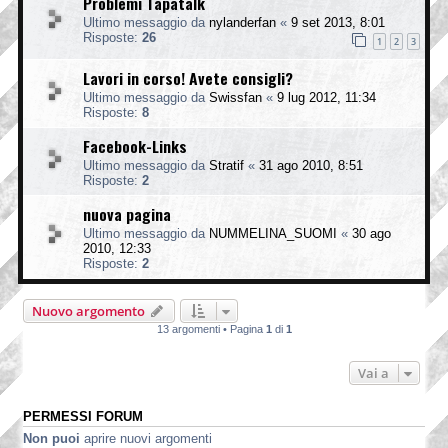
Problemi Tapatalk
Ultimo messaggio da
nylanderfan
«
9 set 2013, 8:01
Risposte:
26
1
2
3
Lavori in corso! Avete consigli?
Ultimo messaggio da
Swissfan
«
9 lug 2012, 11:34
Risposte:
8
Facebook-Links
Ultimo messaggio da
Stratif
«
31 ago 2010, 8:51
Risposte:
2
nuova pagina
Ultimo messaggio da
NUMMELINA_SUOMI
«
30 ago
2010, 12:33
Risposte:
2
Nuovo argomento
13 argomenti • Pagina
1
di
1
Vai a
PERMESSI FORUM
Non puoi
aprire nuovi argomenti