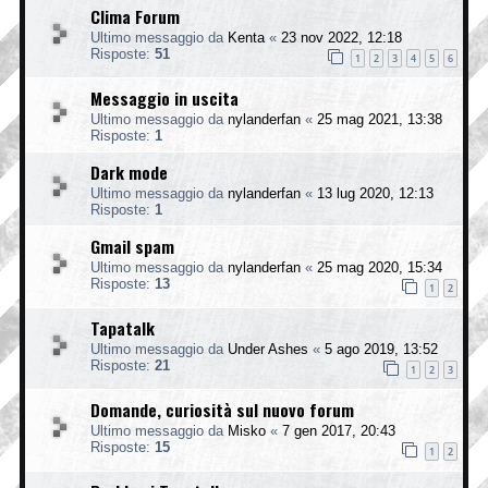
Clima Forum
Ultimo messaggio da
Kenta
«
23 nov 2022, 12:18
Risposte:
51
1
2
3
4
5
6
Messaggio in uscita
Ultimo messaggio da
nylanderfan
«
25 mag 2021, 13:38
Risposte:
1
Dark mode
Ultimo messaggio da
nylanderfan
«
13 lug 2020, 12:13
Risposte:
1
Gmail spam
Ultimo messaggio da
nylanderfan
«
25 mag 2020, 15:34
Risposte:
13
1
2
Tapatalk
Ultimo messaggio da
Under Ashes
«
5 ago 2019, 13:52
Risposte:
21
1
2
3
Domande, curiosità sul nuovo forum
Ultimo messaggio da
Misko
«
7 gen 2017, 20:43
Risposte:
15
1
2