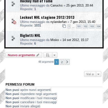
Hockey Hall of Fame
Ultimo messaggio da
Canucks
«
25 gen 2013, 20:44
Risposte:
1
Lockout NHL stagione 2012/2013
Ultimo messaggio da
nylanderfan
«
7 gen 2013, 15:40
Risposte:
1031
1
101
102
103
104
…
Biglietti NHL
Ultimo messaggio da
Misko
«
14 set 2012, 15:17
Risposte:
6
Nuovo argomento
1
2
Prossimo
48 argomenti
Vai a
PERMESSI FORUM
Non puoi
aprire nuovi argomenti
Non puoi
rispondere negli argomenti
Non puoi
modificare i tuoi messaggi
Non puoi
cancellare i tuoi messaggi
Non puoi
inviare allegati