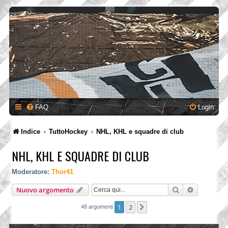
FAQ
Login
Indice
TuttoHockey
NHL, KHL e squadre di club
NHL, KHL E SQUADRE DI CLUB
Moderatore:
Thor41
Cerca
Ricerca a
Nuovo argomento
1
2
Prossimo
48 argomenti