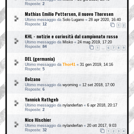
Risposte:
2
Mathias Emilio Pettersen, il nuovo Thoresen
Ultimo messaggio da
Solo Lugano
«
28 apr 2020, 16:40
Risposte:
12
1
2
KHL - notizie e curiosità dal campionato russo
Ultimo messaggio da
Misko
«
24 mag 2019, 17:20
Risposte:
84
1
6
7
8
9
…
DEL (germania)
Ultimo messaggio da
Thor41
«
31 gen 2019, 14:16
Risposte:
5
Bolzano
Ultimo messaggio da
wyoming
«
12 set 2018, 17:00
Risposte:
6
Yannick Rathgeb
Ultimo messaggio da
nylanderfan
«
6 apr 2018, 20:17
Risposte:
2
Nico Hischier
Ultimo messaggio da
nylanderfan
«
20 ott 2017, 9:03
Risposte:
32
1
2
3
4