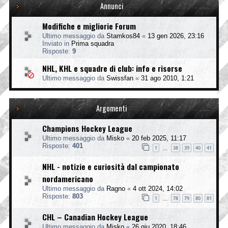
Annunci
Modifiche e migliorie Forum
Ultimo messaggio da
Stamkos84
«
13 gen 2026, 23:16
Inviato in
Prima squadra
Risposte:
9
NHL, KHL e squadre di club: info e risorse
Ultimo messaggio da
Swissfan
«
31 ago 2010, 1:21
Argomenti
Champions Hockey League
Ultimo messaggio da
Misko
«
20 feb 2025, 11:17
Risposte:
401
1
38
39
40
41
…
NHL - notizie e curiosità dal campionato
nordamericano
Ultimo messaggio da
Ragno
«
4 ott 2024, 14:02
Risposte:
803
1
78
79
80
81
…
CHL – Canadian Hockey League
Ultimo messaggio da
Misko
«
26 giu 2020, 18:46