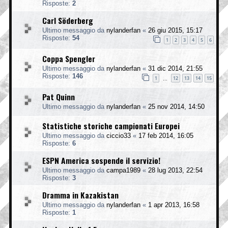
Risposte:
2
Carl Söderberg
Ultimo messaggio da
nylanderfan
«
26 giu 2015, 15:17
Risposte:
54
1
2
3
4
5
6
Coppa Spengler
Ultimo messaggio da
nylanderfan
«
31 dic 2014, 21:55
Risposte:
146
1
12
13
14
15
…
Pat Quinn
Ultimo messaggio da
nylanderfan
«
25 nov 2014, 14:50
Statistiche storiche campionati Europei
Ultimo messaggio da
ciccio33
«
17 feb 2014, 16:05
Risposte:
6
ESPN America sospende il servizio!
Ultimo messaggio da
campa1989
«
28 lug 2013, 22:54
Risposte:
3
Dramma in Kazakistan
Ultimo messaggio da
nylanderfan
«
1 apr 2013, 16:58
Risposte:
1