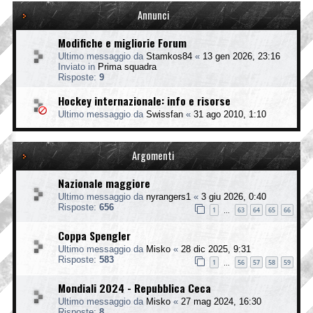
Annunci
Modifiche e migliorie Forum
Ultimo messaggio da
Stamkos84
«
13 gen 2026, 23:16
Inviato in
Prima squadra
Risposte:
9
Hockey internazionale: info e risorse
Ultimo messaggio da
Swissfan
«
31 ago 2010, 1:10
Argomenti
Nazionale maggiore
Ultimo messaggio da
nyrangers1
«
3 giu 2026, 0:40
Risposte:
656
1
63
64
65
66
…
Coppa Spengler
Ultimo messaggio da
Misko
«
28 dic 2025, 9:31
Risposte:
583
1
56
57
58
59
…
Mondiali 2024 - Repubblica Ceca
Ultimo messaggio da
Misko
«
27 mag 2024, 16:30
Risposte:
8