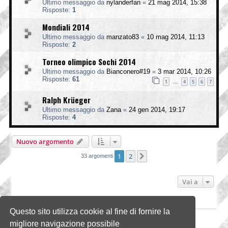
Ultimo messaggio da
nylanderfan
«
21 mag 2014, 15:38
Risposte:
1
Mondiali 2014
Ultimo messaggio da
manzato83
«
10 mag 2014, 11:13
Risposte:
2
Torneo olimpico Sochi 2014
Ultimo messaggio da
Bianconero#19
«
3 mar 2014, 10:26
Risposte:
61
1
4
5
6
7
…
Ralph Krüeger
Ultimo messaggio da
Zana
«
24 gen 2014, 19:17
Risposte:
4
Nuovo argomento
1
2
Prossimo
33 argomenti
Vai a
PERMESSI FORUM
Questo sito utilizza cookie al fine di fornire la
Non puoi
aprire nuovi argomenti
migliore navigazione possibile
Non puoi
rispondere negli argomenti