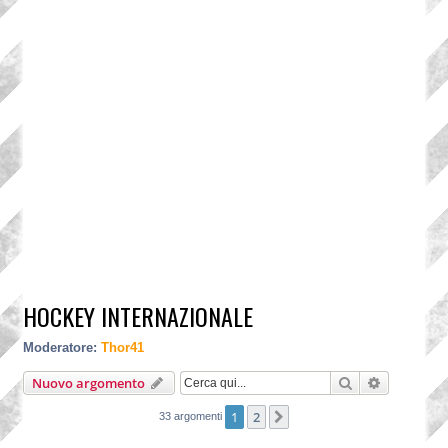
HOCKEY INTERNAZIONALE
Moderatore:
Thor41
Cerca
Ricerca a
Nuovo argomento
1
2
Prossimo
33 argomenti