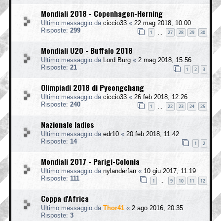
Mondiali 2018 - Copenhagen-Herning
Ultimo messaggio da
ciccio33
«
22 mag 2018, 10:00
Risposte:
299
1
27
28
29
30
…
Mondiali U20 - Buffalo 2018
Ultimo messaggio da
Lord Burg
«
2 mag 2018, 15:56
Risposte:
21
1
2
3
Olimpiadi 2018 di Pyeongchang
Ultimo messaggio da
ciccio33
«
26 feb 2018, 12:26
Risposte:
240
1
22
23
24
25
…
Nazionale ladies
Ultimo messaggio da
edr10
«
20 feb 2018, 11:42
Risposte:
14
1
2
Mondiali 2017 - Parigi-Colonia
Ultimo messaggio da
nylanderfan
«
10 giu 2017, 11:19
Risposte:
111
1
9
10
11
12
…
Coppa d'Africa
Ultimo messaggio da
Thor41
«
2 ago 2016, 20:35
Risposte:
3