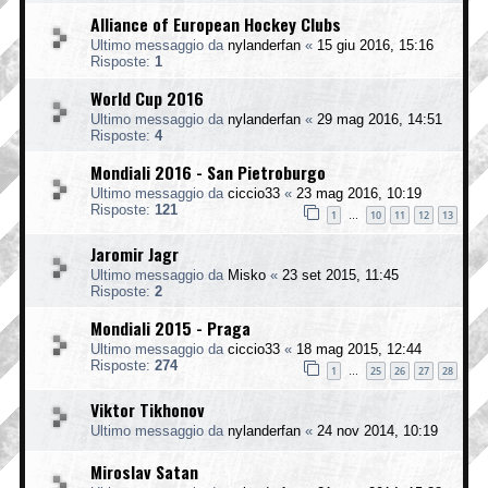
Alliance of European Hockey Clubs
Ultimo messaggio da
nylanderfan
«
15 giu 2016, 15:16
Risposte:
1
World Cup 2016
Ultimo messaggio da
nylanderfan
«
29 mag 2016, 14:51
Risposte:
4
Mondiali 2016 - San Pietroburgo
Ultimo messaggio da
ciccio33
«
23 mag 2016, 10:19
Risposte:
121
1
10
11
12
13
…
Jaromir Jagr
Ultimo messaggio da
Misko
«
23 set 2015, 11:45
Risposte:
2
Mondiali 2015 - Praga
Ultimo messaggio da
ciccio33
«
18 mag 2015, 12:44
Risposte:
274
1
25
26
27
28
…
Viktor Tikhonov
Ultimo messaggio da
nylanderfan
«
24 nov 2014, 10:19
Miroslav Satan