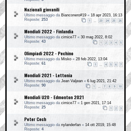
Nazionali giovanili
Ultimo messaggio da
Bianconero#19
«
18 apr 2023, 16:13
Risposte:
253
1
23
24
25
26
…
Mondiali 2022 - Finlandia
Ultimo messaggio da
cimice77
«
30 mag 2022, 8:02
Risposte:
43
1
2
3
4
5
Olimpiadi 2022 - Pechino
Ultimo messaggio da
Misko
«
28 feb 2022, 13:04
Risposte:
61
1
4
5
6
7
…
Mondiali 2021 - Lettonia
Ultimo messaggio da
Jean Valjean
«
6 lug 2021, 21:42
Risposte:
90
1
7
8
9
10
…
Mondiali U20 - Edmonton 2021
Ultimo messaggio da
cimice77
«
1 gen 2021, 17:14
Risposte:
25
1
2
3
Peter Cech
Ultimo messaggio da
nylanderfan
«
14 ott 2019, 15:48
Risposte:
4