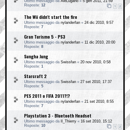
Ultimo messaggio da
AléLugano
«
5 gen 2011, 21:59
Risposte:
12
1
2
The Wii didn't start the fire
Ultimo messaggio da
nylanderfan
«
24 dic 2010, 9:57
Risposte:
7
Gran Turismo 5 - PS3
Ultimo messaggio da
nylanderfan
«
11 dic 2010, 20:00
Risposte:
8
Sungha Jung
Ultimo messaggio da
Swissfan
«
20 nov 2010, 0:58
Risposte:
1
Starcraft 2
Ultimo messaggio da
Swissfan
«
27 set 2010, 17:37
Risposte:
5
PES 2011 o FIFA 2011?!?
Ultimo messaggio da
nylanderfan
«
21 set 2010, 8:55
Risposte:
7
Playstation 3 - Bluetooth Headset
Ultimo messaggio da
Il_Thierry
«
16 set 2010, 15:12
Risposte:
10
1
2