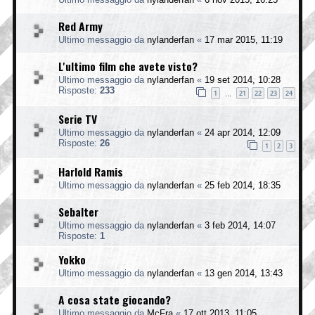
Red Army
Ultimo messaggio da
nylanderfan
«
17 mar 2015, 11:19
L'ultimo film che avete visto?
Ultimo messaggio da
nylanderfan
«
19 set 2014, 10:28
Risposte:
233
1
21
22
23
24
…
Serie TV
Ultimo messaggio da
nylanderfan
«
24 apr 2014, 12:09
Risposte:
26
1
2
3
Harlold Ramis
Ultimo messaggio da
nylanderfan
«
25 feb 2014, 18:35
Sebalter
Ultimo messaggio da
nylanderfan
«
3 feb 2014, 14:07
Risposte:
1
Yokko
Ultimo messaggio da
nylanderfan
«
13 gen 2014, 13:43
A cosa state giocando?
Ultimo messaggio da
McFra
«
17 ott 2013, 11:05