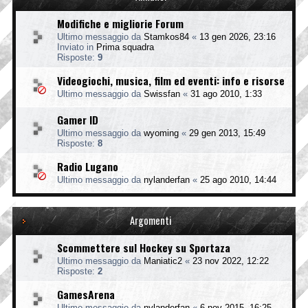
Modifiche e migliorie Forum
Ultimo messaggio da
Stamkos84
«
13 gen 2026, 23:16
Inviato in
Prima squadra
Risposte:
9
Videogiochi, musica, film ed eventi: info e risorse
Ultimo messaggio da
Swissfan
«
31 ago 2010, 1:33
Gamer ID
Ultimo messaggio da
wyoming
«
29 gen 2013, 15:49
Risposte:
8
Radio Lugano
Ultimo messaggio da
nylanderfan
«
25 ago 2010, 14:44
Argomenti
Scommettere sul Hockey su Sportaza
Ultimo messaggio da
Maniatic2
«
23 nov 2022, 12:22
Risposte:
2
GamesArena
Ultimo messaggio da
nylanderfan
«
6 nov 2015, 16:25