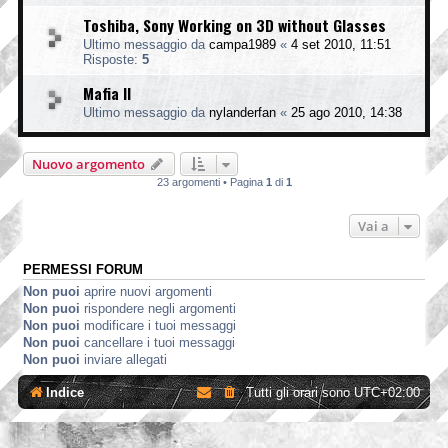
Toshiba, Sony Working on 3D without Glasses
Ultimo messaggio da
campa1989
«
4 set 2010, 11:51
Risposte:
5
Mafia II
Ultimo messaggio da
nylanderfan
«
25 ago 2010, 14:38
Nuovo argomento
23 argomenti • Pagina
1
di
1
Vai a
PERMESSI FORUM
Non puoi
aprire nuovi argomenti
Non puoi
rispondere negli argomenti
Non puoi
modificare i tuoi messaggi
Non puoi
cancellare i tuoi messaggi
Non puoi
inviare allegati
Indice
Tutti gli orari sono
UTC+02:00