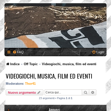
FAQ
Login
Indice
Off Topic
Videogiochi, musica, film ed eventi
VIDEOGIOCHI, MUSICA, FILM ED EVENTI
Moderatore:
Thor41
Cerca
Ricerca a
Nuovo argomento
23 argomenti • Pagina
1
di
1
Annunci