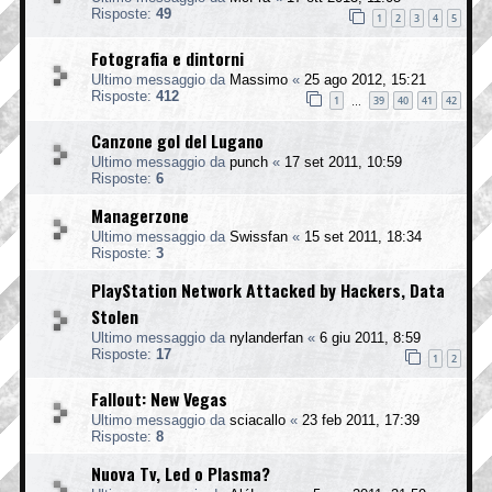
Risposte:
49
1
2
3
4
5
Fotografia e dintorni
Ultimo messaggio da
Massimo
«
25 ago 2012, 15:21
Risposte:
412
1
39
40
41
42
…
Canzone gol del Lugano
Ultimo messaggio da
punch
«
17 set 2011, 10:59
Risposte:
6
Managerzone
Ultimo messaggio da
Swissfan
«
15 set 2011, 18:34
Risposte:
3
PlayStation Network Attacked by Hackers, Data
Stolen
Ultimo messaggio da
nylanderfan
«
6 giu 2011, 8:59
Risposte:
17
1
2
Fallout: New Vegas
Ultimo messaggio da
sciacallo
«
23 feb 2011, 17:39
Risposte:
8
Nuova Tv, Led o Plasma?