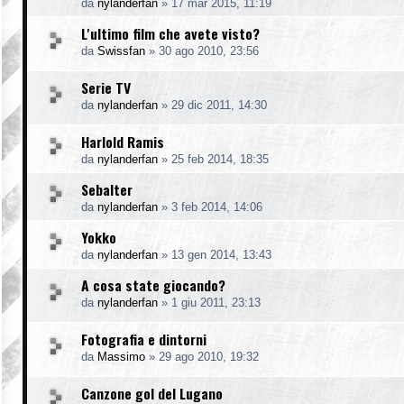
da
nylanderfan
»
17 mar 2015, 11:19
L'ultimo film che avete visto?
da
Swissfan
»
30 ago 2010, 23:56
Serie TV
da
nylanderfan
»
29 dic 2011, 14:30
Harlold Ramis
da
nylanderfan
»
25 feb 2014, 18:35
Sebalter
da
nylanderfan
»
3 feb 2014, 14:06
Yokko
da
nylanderfan
»
13 gen 2014, 13:43
A cosa state giocando?
da
nylanderfan
»
1 giu 2011, 23:13
Fotografia e dintorni
da
Massimo
»
29 ago 2010, 19:32
Canzone gol del Lugano