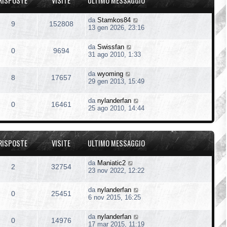
RISPOSTE
VISITE
ULTIMO MESSAGGIO
da
Stamkos84
9
152808
13 gen 2026, 23:16
da
Swissfan
0
9694
31 ago 2010, 1:33
da
wyoming
8
17657
29 gen 2013, 15:49
da
nylanderfan
0
16461
25 ago 2010, 14:44
RISPOSTE
VISITE
ULTIMO MESSAGGIO
da
Maniatic2
2
32754
23 nov 2022, 12:22
da
nylanderfan
0
25451
6 nov 2015, 16:25
da
nylanderfan
0
14976
17 mar 2015, 11:19