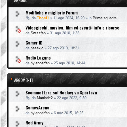
ANNUNCI
Modifiche e migliorie Forum
da
Thor41
»
11 ago 2024, 16:20
» in
Prima squadra
Videogiochi, musica, film ed eventi: info e risorse
da
Swissfan
»
31 ago 2010, 1:33
Gamer ID
da
hasekic
»
27 ago 2010, 18:21
Radio Lugano
da
nylanderfan
»
25 ago 2010, 14:44
ARGOMENTI
Scommettere sul Hockey su Sportaza
da
Maniatic2
»
22 ago 2022, 9:39
GamesArena
da
nylanderfan
»
6 nov 2015, 16:25
Red Army