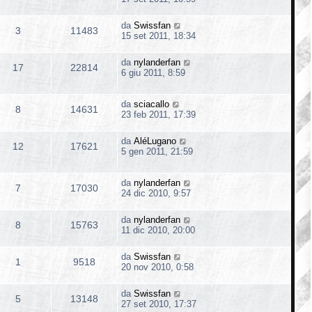
da
Swissfan
3
11483
15 set 2011, 18:34
da
nylanderfan
17
22814
6 giu 2011, 8:59
da
sciacallo
8
14631
23 feb 2011, 17:39
da
AléLugano
12
17621
5 gen 2011, 21:59
da
nylanderfan
7
17030
24 dic 2010, 9:57
da
nylanderfan
8
15763
11 dic 2010, 20:00
da
Swissfan
1
9518
20 nov 2010, 0:58
da
Swissfan
5
13148
27 set 2010, 17:37