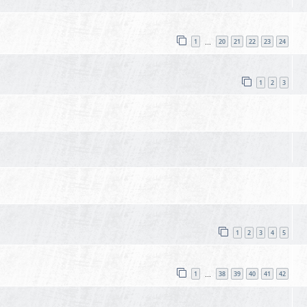
1
20
21
22
23
24
…
1
2
3
1
2
3
4
5
1
38
39
40
41
42
…