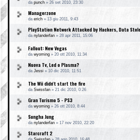
da
punch
»
26 set 2010, 23:30
Managerzone
da
erich
»
13 giu 2011, 9:43
PlayStation Network Attacked by Hackers, Data Stol
da
nylanderfan
»
28 apr 2011, 15:06
Fallout: New Vegas
da
wyoming
»
20 ott 2010, 11:34
Nuova Tv, Led o Plasma?
da
Jessi
»
10 dic 2010, 11:51
The Wii didn't start the fire
da
Swissfan
»
21 dic 2010, 0:26
Gran Turismo 5 - PS3
da
wyoming
»
26 ott 2010, 8:44
Sungha Jung
da
nylanderfan
»
17 nov 2010, 22:20
Starcraft 2
da
Swissfan
»
28 ago 2010, 16:48