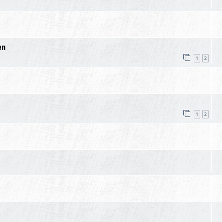
en
1
2
1
2