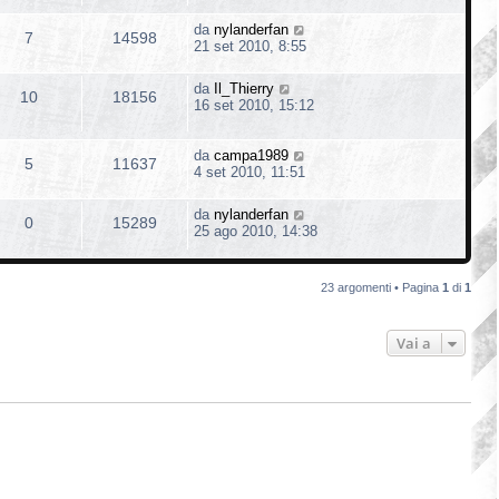
da
nylanderfan
7
14598
21 set 2010, 8:55
da
Il_Thierry
10
18156
16 set 2010, 15:12
da
campa1989
5
11637
4 set 2010, 11:51
da
nylanderfan
0
15289
25 ago 2010, 14:38
23 argomenti • Pagina
1
di
1
Vai a