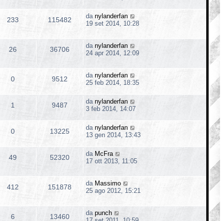
da
nylanderfan
233
115482
19 set 2014, 10:28
da
nylanderfan
26
36706
24 apr 2014, 12:09
da
nylanderfan
0
9512
25 feb 2014, 18:35
da
nylanderfan
1
9487
3 feb 2014, 14:07
da
nylanderfan
0
13225
13 gen 2014, 13:43
da
McFra
49
52320
17 ott 2013, 11:05
da
Massimo
412
151878
25 ago 2012, 15:21
da
punch
6
13460
17 set 2011, 10:59