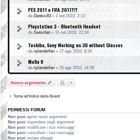
PES 2011 o FIFA 2011?!?
da
Danko-83
»
2 set 2010, 2:13
Playstation 3 - Bluetooth Headset
da
Swissfan
»
15 set 2010, 22:24
Toshiba, Sony Working on 3D without Glasses
da
nylanderfan
»
27 ago 2010, 9:34
Mafia II
da
nylanderfan
»
25 ago 2010, 14:38
Nuovo argomento
Torna all’Indice della Board
PERMESSI FORUM
Non puoi
aprire nuovi argomenti
Non puoi
rispondere negli argomenti
Non puoi
modificare i tuoi messaggi
Non puoi
cancellare i tuoi messaggi
Non puoi
inviare allegati