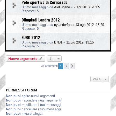
Polo sportivo di Cornaredo
Ultimo messaggio da
AléLugano
«
7 apr 2013, 20:05
Risposte:
5
Olimpiadi Londra 2012
Ultimo messaggio da
nylanderfan
«
13 ago 2012, 16:29
Risposte:
5
EURO 2012
Ultimo messaggio da
BN81
«
11 giu 2012, 13:15
Risposte:
5
Nuovo argomento
1
2
Prossimo
33 argomenti
Vai a
PERMESSI FORUM
Non puoi
aprire nuovi argomenti
Non puoi
rispondere negli argomenti
Non puoi
modificare i tuoi messaggi
Non puoi
cancellare i tuoi messaggi
Non puoi
inviare allegati