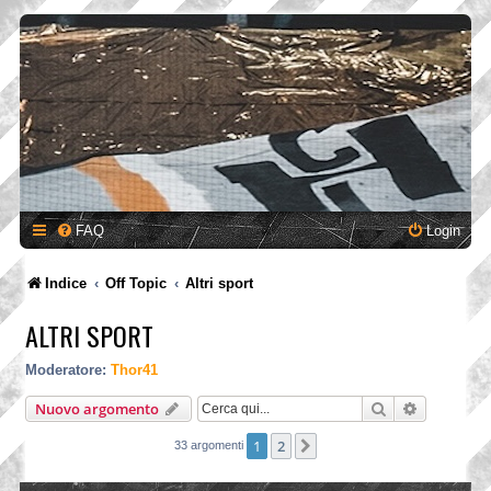
FAQ
Login
Indice
Off Topic
Altri sport
ALTRI SPORT
Moderatore:
Thor41
Cerca
Ricerca a
Nuovo argomento
1
2
Prossimo
33 argomenti