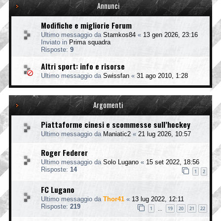
Annunci
Modifiche e migliorie Forum
Ultimo messaggio da
Stamkos84
«
13 gen 2026, 23:16
Inviato in
Prima squadra
Risposte:
9
Altri sport: info e risorse
Ultimo messaggio da
Swissfan
«
31 ago 2010, 1:28
Argomenti
Piattaforme cinesi e scommesse sull’hockey
Ultimo messaggio da
Maniatic2
«
21 lug 2026, 10:57
Roger Federer
Ultimo messaggio da
Solo Lugano
«
15 set 2022, 18:56
Risposte:
14
1
2
FC Lugano
Ultimo messaggio da
Thor41
«
13 lug 2022, 12:11
Risposte:
219
1
19
20
21
22
…