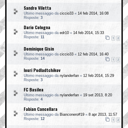
Sandro Viletta
Ultimo messaggio da
ciccio33
«
14 feb 2014, 16:08
Risposte:
3
Dario Cologna
Ultimo messaggio da
edr10
«
14 feb 2014, 15:33
Risposte:
11
1
2
Dominique Gisin
Ultimo messaggio da
ciccio33
«
12 feb 2014, 16:40
Risposte:
14
1
2
Iouri Podladtchikov
Ultimo messaggio da
nylanderfan
«
12 feb 2014, 15:29
Risposte:
3
FC Basilea
Ultimo messaggio da
nylanderfan
«
19 set 2013, 8:20
Risposte:
4
Fabian Cancellara
Ultimo messaggio da
Bianconero#19
«
8 apr 2013, 11:57
Risposte:
12
1
2