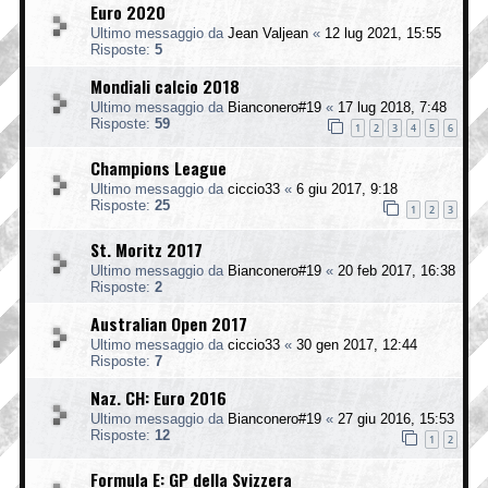
Euro 2020
Ultimo messaggio da
Jean Valjean
«
12 lug 2021, 15:55
Risposte:
5
Mondiali calcio 2018
Ultimo messaggio da
Bianconero#19
«
17 lug 2018, 7:48
Risposte:
59
1
2
3
4
5
6
Champions League
Ultimo messaggio da
ciccio33
«
6 giu 2017, 9:18
Risposte:
25
1
2
3
St. Moritz 2017
Ultimo messaggio da
Bianconero#19
«
20 feb 2017, 16:38
Risposte:
2
Australian Open 2017
Ultimo messaggio da
ciccio33
«
30 gen 2017, 12:44
Risposte:
7
Naz. CH: Euro 2016
Ultimo messaggio da
Bianconero#19
«
27 giu 2016, 15:53
Risposte:
12
1
2
Formula E: GP della Svizzera