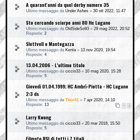
A quarant'anni da quel derby numero 35
Ultimo messaggio da
Under Ashes
«
30 ott 2022, 11:47
Sto cercando sciarpe anni 80 Hc Lugano
Ultimo messaggio da
OldSideSo93
«
29 mag 2022, 20:52
Risposte:
2
Slettvoll e Mantegazza
Ultimo messaggio da
Kenta
«
13 nov 2020, 19:54
Risposte:
4
13.04.2006 - L’ultimo titolo
Ultimo messaggio da
ciccio33
«
10 mag 2020, 15:28
Risposte:
5
Giovedì 01.04.1999; HC Ambrì-Piotta - HC Lugano
2:3 ds
Ultimo messaggio da
Thor41
«
7 apr 2020, 14:10
Risposte:
13
1
2
Larry Kwong
Ultimo messaggio da
ciccio33
«
20 mar 2018, 15:50
Risposte:
5
Filmato RSI di tutti i 7 titoli