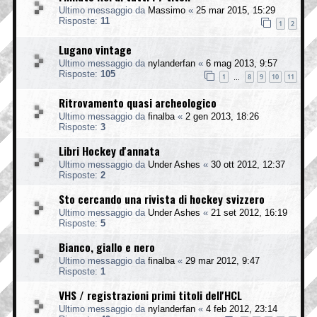
Ultimo messaggio da
Massimo
«
25 mar 2015, 15:29
Risposte:
11
1
2
Lugano vintage
Ultimo messaggio da
nylanderfan
«
6 mag 2013, 9:57
Risposte:
105
1
8
9
10
11
…
Ritrovamento quasi archeologico
Ultimo messaggio da
finalba
«
2 gen 2013, 18:26
Risposte:
3
Libri Hockey d'annata
Ultimo messaggio da
Under Ashes
«
30 ott 2012, 12:37
Risposte:
2
Sto cercando una rivista di hockey svizzero
Ultimo messaggio da
Under Ashes
«
21 set 2012, 16:19
Risposte:
5
Bianco, giallo e nero
Ultimo messaggio da
finalba
«
29 mar 2012, 9:47
Risposte:
1
VHS / registrazioni primi titoli dell'HCL
Ultimo messaggio da
nylanderfan
«
4 feb 2012, 23:14