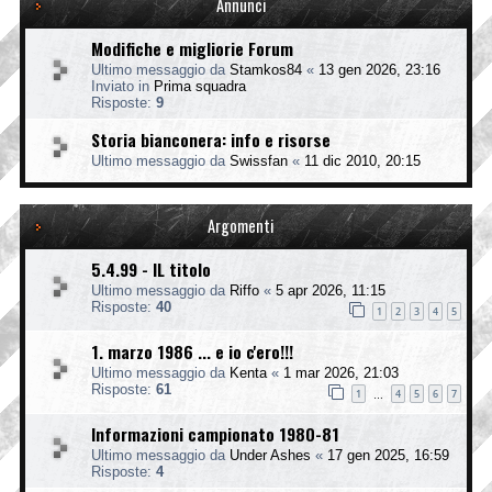
Annunci
Modifiche e migliorie Forum
Ultimo messaggio da
Stamkos84
«
13 gen 2026, 23:16
Inviato in
Prima squadra
Risposte:
9
Storia bianconera: info e risorse
Ultimo messaggio da
Swissfan
«
11 dic 2010, 20:15
Argomenti
5.4.99 - IL titolo
Ultimo messaggio da
Riffo
«
5 apr 2026, 11:15
Risposte:
40
1
2
3
4
5
1. marzo 1986 ... e io c'ero!!!
Ultimo messaggio da
Kenta
«
1 mar 2026, 21:03
Risposte:
61
1
4
5
6
7
…
Informazioni campionato 1980-81
Ultimo messaggio da
Under Ashes
«
17 gen 2025, 16:59
Risposte:
4