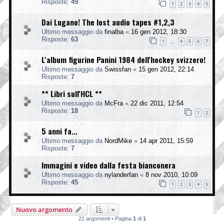
Risposte:
49
1
2
3
4
5
Dai Lugano! The lost audio tapes #1,2,3
Ultimo messaggio da
finalba
«
16 gen 2012, 18:30
Risposte:
63
1
4
5
6
7
…
L'album figurine Panini 1984 dell'hockey svizzero!
Ultimo messaggio da
Swissfan
«
15 gen 2012, 22:14
Risposte:
7
** Libri sull'HCL **
Ultimo messaggio da
McFra
«
22 dic 2011, 12:54
Risposte:
18
1
2
5 anni fa...
Ultimo messaggio da
NordMike
«
14 apr 2011, 15:59
Risposte:
7
Immagini e video dalla festa bianconera
Ultimo messaggio da
nylanderfan
«
8 nov 2010, 10:09
Risposte:
45
1
2
3
4
5
Nuovo argomento
21 argomenti • Pagina
1
di
1