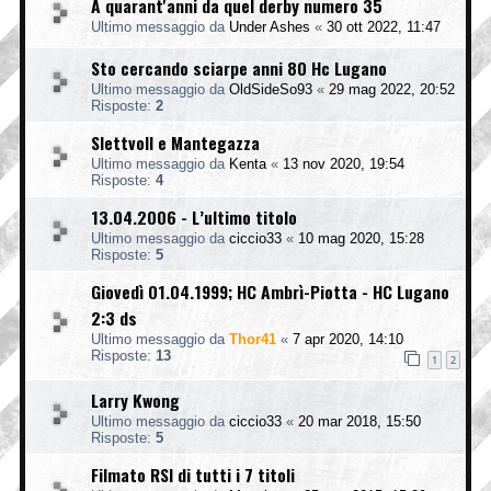
A quarant'anni da quel derby numero 35
Ultimo messaggio da
Under Ashes
«
30 ott 2022, 11:47
Sto cercando sciarpe anni 80 Hc Lugano
Ultimo messaggio da
OldSideSo93
«
29 mag 2022, 20:52
Risposte:
2
Slettvoll e Mantegazza
Ultimo messaggio da
Kenta
«
13 nov 2020, 19:54
Risposte:
4
13.04.2006 - L’ultimo titolo
Ultimo messaggio da
ciccio33
«
10 mag 2020, 15:28
Risposte:
5
Giovedì 01.04.1999; HC Ambrì-Piotta - HC Lugano
2:3 ds
Ultimo messaggio da
Thor41
«
7 apr 2020, 14:10
Risposte:
13
1
2
Larry Kwong
Ultimo messaggio da
ciccio33
«
20 mar 2018, 15:50
Risposte:
5
Filmato RSI di tutti i 7 titoli