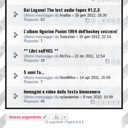
Dai Lugano! The lost audio tapes #1,2,3
Ultimo messaggio da
finalba
«
16 gen 2012, 18:30
Risposte:
63
1
4
5
6
7
…
L'album figurine Panini 1984 dell'hockey svizzero!
Ultimo messaggio da
Swissfan
«
15 gen 2012, 22:14
Risposte:
7
** Libri sull'HCL **
Ultimo messaggio da
McFra
«
22 dic 2011, 12:54
Risposte:
18
1
2
5 anni fa...
Ultimo messaggio da
NordMike
«
14 apr 2011, 15:59
Risposte:
7
Immagini e video dalla festa bianconera
Ultimo messaggio da
nylanderfan
«
8 nov 2010, 10:09
Risposte:
45
1
2
3
4
5
Nuovo argomento
21 argomenti • Pagina
1
di
1