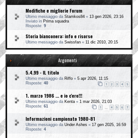
Modifiche e migliorie Forum
Ultimo messaggio da
Stamkos84
«
13 gen 2026, 23:16
Inviato in
Prima squadra
Risposte:
9
Storia bianconera: info e risorse
Ultimo messaggio da
Swissfan
«
11 dic 2010, 20:15
Argomenti
5.4.99 - IL titolo
Ultimo messaggio da
Riffo
«
5 apr 2026, 11:15
Risposte:
40
1
2
3
4
5
1. marzo 1986 ... e io c'ero!!!
Ultimo messaggio da
Kenta
«
1 mar 2026, 21:03
Risposte:
61
1
4
5
6
7
…
Informazioni campionato 1980-81
Ultimo messaggio da
Under Ashes
«
17 gen 2025, 16:59
Risposte:
4