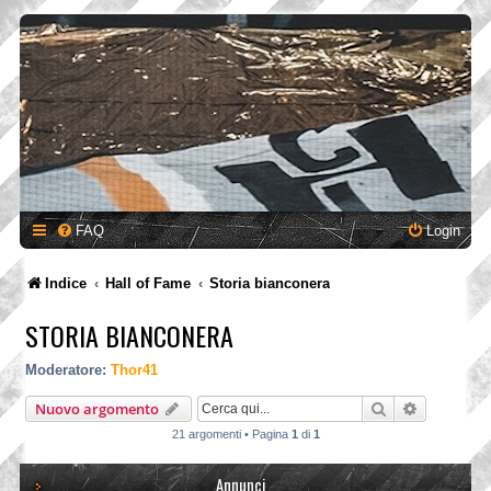
FAQ
Login
Indice
Hall of Fame
Storia bianconera
STORIA BIANCONERA
Moderatore:
Thor41
Cerca
Ricerca a
Nuovo argomento
21 argomenti • Pagina
1
di
1
Annunci