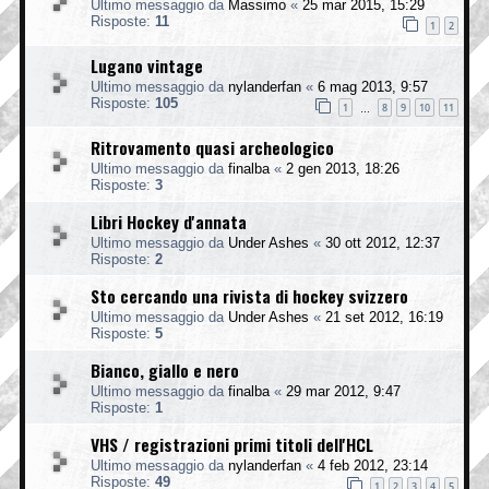
Ultimo messaggio da
Massimo
«
25 mar 2015, 15:29
Risposte:
11
1
2
Lugano vintage
Ultimo messaggio da
nylanderfan
«
6 mag 2013, 9:57
Risposte:
105
1
8
9
10
11
…
Ritrovamento quasi archeologico
Ultimo messaggio da
finalba
«
2 gen 2013, 18:26
Risposte:
3
Libri Hockey d'annata
Ultimo messaggio da
Under Ashes
«
30 ott 2012, 12:37
Risposte:
2
Sto cercando una rivista di hockey svizzero
Ultimo messaggio da
Under Ashes
«
21 set 2012, 16:19
Risposte:
5
Bianco, giallo e nero
Ultimo messaggio da
finalba
«
29 mar 2012, 9:47
Risposte:
1
VHS / registrazioni primi titoli dell'HCL
Ultimo messaggio da
nylanderfan
«
4 feb 2012, 23:14
Risposte:
49
1
2
3
4
5