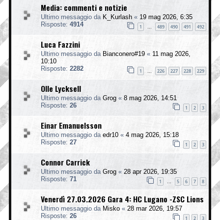
Media: commenti e notizie
Ultimo messaggio da
K_Kurlash
«
19 mag 2026, 6:35
Risposte:
4914
1
489
490
491
492
…
Luca Fazzini
Ultimo messaggio da
Bianconero#19
«
11 mag 2026,
10:10
Risposte:
2282
1
226
227
228
229
…
Olle Lycksell
Ultimo messaggio da
Grog
«
8 mag 2026, 14:51
Risposte:
26
1
2
3
Einar Emanuelsson
Ultimo messaggio da
edr10
«
4 mag 2026, 15:18
Risposte:
27
1
2
3
Connor Carrick
Ultimo messaggio da
Grog
«
28 apr 2026, 19:35
Risposte:
71
1
5
6
7
8
…
Venerdì 27.03.2026 Gara 4: HC Lugano -ZSC Lions
Ultimo messaggio da
Misko
«
28 mar 2026, 19:57
Risposte:
26
1
2
3