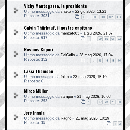
Vicky Mantegazza, la presidente
Ultimo messaggio da
snake
«
22 giu 2026, 13:21
Risposte:
3021
1
300
301
302
303
…
Calvin Thürkauf, il nostro capitano
Ultimo messaggio da
manzato83
«
1 giu 2026, 21:37
Risposte:
617
1
59
60
61
62
…
Rasmus Kupari
Ultimo messaggio da
DelGallo
«
28 mag 2026, 17:04
Risposte:
152
1
13
14
15
16
…
Lassi Thomson
Ultimo messaggio da
falko
«
23 mag 2026, 15:10
Risposte:
6
Mirco Müller
Ultimo messaggio da
sampei
«
21 mag 2026, 16:03
Risposte:
292
1
27
28
29
30
…
Jere Innala
Ultimo messaggio da
Ragno
«
21 mag 2026, 10:19
Risposte:
15
1
2