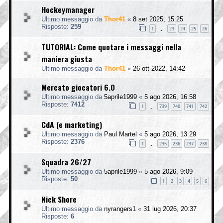
Hockeymanager
Ultimo messaggio da
Thor41
«
8 set 2025, 15:25
Risposte:
259
1
23
24
25
26
…
TUTORIAL: Come quotare i messaggi nella
maniera giusta
Ultimo messaggio da
Thor41
«
26 ott 2022, 14:42
Mercato giocatori 6.0
Ultimo messaggio da
5aprile1999
«
5 ago 2026, 16:58
Risposte:
7412
1
739
740
741
742
…
CdA (e marketing)
Ultimo messaggio da
Paul Martel
«
5 ago 2026, 13:29
Risposte:
2376
1
235
236
237
238
…
Squadra 26/27
Ultimo messaggio da
5aprile1999
«
5 ago 2026, 9:09
Risposte:
50
1
2
3
4
5
6
Nick Shore
Ultimo messaggio da
nyrangers1
«
31 lug 2026, 20:37
Risposte:
6