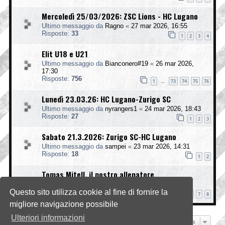
Mercoledì 25/03/2026: ZSC Lions - HC Lugano
Ultimo messaggio da
Ragno
«
27 mar 2026, 16:55
Risposte:
33
1
2
3
4
Elit U18 e U21
Ultimo messaggio da
Bianconero#19
«
26 mar 2026,
17:30
Risposte:
756
1
73
74
75
76
…
Lunedì 23.03.26: HC Lugano-Zurigo SC
Ultimo messaggio da
nyrangers1
«
24 mar 2026, 18:43
Risposte:
27
1
2
3
Sabato 21.3.2026: Zurigo SC-HC Lugano
Ultimo messaggio da
sampei
«
23 mar 2026, 14:31
Risposte:
18
1
2
Tomas Mitell, il nostro allenatore
Ultimo messaggio da
Bernie
«
21 mar 2026, 12:53
Questo sito utilizza cookie al fine di fornire la
Risposte:
79
1
5
6
7
8
…
migliore navigazione possibile
Ulteriori informazioni
Vai a