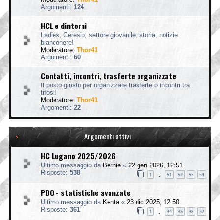
Argomenti:
124
HCL e dintorni
Ladies, Ceresio, settore giovanile, storia, notizie
bianconere!
Moderatore:
Thor41
Argomenti:
60
Contatti, incontri, trasferte organizzate
Il posto giusto per organizzare trasferte o incontri tra
tifosi!
Moderatore:
Thor41
Argomenti:
22
Argomenti attivi
HC Lugano 2025/2026
Ultimo messaggio da
Bernie
«
22 gen 2026, 12:51
Risposte:
538
1
51
52
53
54
…
PDO - statistiche avanzate
Ultimo messaggio da
Kenta
«
23 dic 2025, 12:50
Risposte:
361
1
34
35
36
37
…