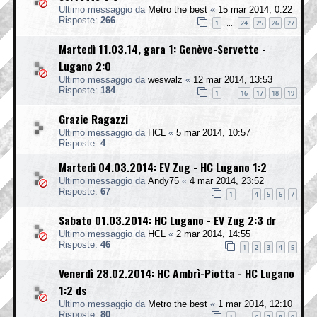
Ultimo messaggio da
Metro the best
«
15 mar 2014, 0:22
Risposte:
266
1
24
25
26
27
…
Martedì 11.03.14, gara 1: Genève-Servette -
Lugano 2:0
Ultimo messaggio da
weswalz
«
12 mar 2014, 13:53
Risposte:
184
1
16
17
18
19
…
Grazie Ragazzi
Ultimo messaggio da
HCL
«
5 mar 2014, 10:57
Risposte:
4
Martedì 04.03.2014: EV Zug - HC Lugano 1:2
Ultimo messaggio da
Andy75
«
4 mar 2014, 23:52
Risposte:
67
1
4
5
6
7
…
Sabato 01.03.2014: HC Lugano - EV Zug 2:3 dr
Ultimo messaggio da
HCL
«
2 mar 2014, 14:55
Risposte:
46
1
2
3
4
5
Venerdì 28.02.2014: HC Ambrì-Piotta - HC Lugano
1:2 ds
Ultimo messaggio da
Metro the best
«
1 mar 2014, 12:10
Risposte:
80