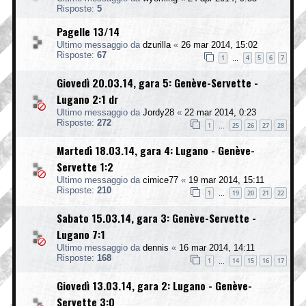
Risposte:
5
Pagelle 13/14
Ultimo messaggio da
dzurilla
«
26 mar 2014, 15:02
Risposte:
67
1
4
5
6
7
…
Giovedì 20.03.14, gara 5: Genève-Servette -
Lugano 2:1 dr
Ultimo messaggio da
Jordy28
«
22 mar 2014, 0:23
Risposte:
272
1
25
26
27
28
…
Martedì 18.03.14, gara 4: Lugano - Genève-
Servette 1:2
Ultimo messaggio da
cimice77
«
19 mar 2014, 15:11
Risposte:
210
1
19
20
21
22
…
Sabato 15.03.14, gara 3: Genève-Servette -
Lugano 7:1
Ultimo messaggio da
dennis
«
16 mar 2014, 14:11
Risposte:
168
1
14
15
16
17
…
Giovedì 13.03.14, gara 2: Lugano - Genève-
Servette 3:0