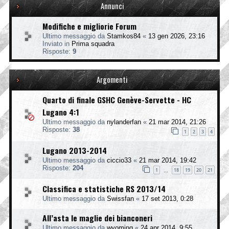
Annunci
Modifiche e migliorie Forum
Ultimo messaggio da
Stamkos84
«
13 gen 2026, 23:16
Inviato in
Prima squadra
Risposte:
9
Argomenti
Quarto di finale GSHC Genève-Servette - HC
Lugano 4:1
Ultimo messaggio da
nylanderfan
«
21 mar 2014, 21:26
Risposte:
38
1
2
3
4
Lugano 2013-2014
Ultimo messaggio da
ciccio33
«
21 mar 2014, 19:42
Risposte:
204
1
18
19
20
21
…
Classifica e statistiche RS 2013/14
Ultimo messaggio da
Swissfan
«
17 set 2013, 0:28
All’asta le maglie dei bianconeri
Ultimo messaggio da
wyoming
«
24 apr 2014, 9:55