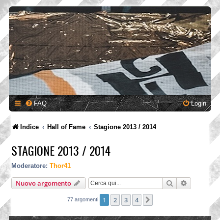
FAQ
Login
Indice
Hall of Fame
Stagione 2013 / 2014
STAGIONE 2013 / 2014
Moderatore:
Thor41
Cerca
Ricerca a
Nuovo argomento
1
2
3
4
Prossimo
77 argomenti