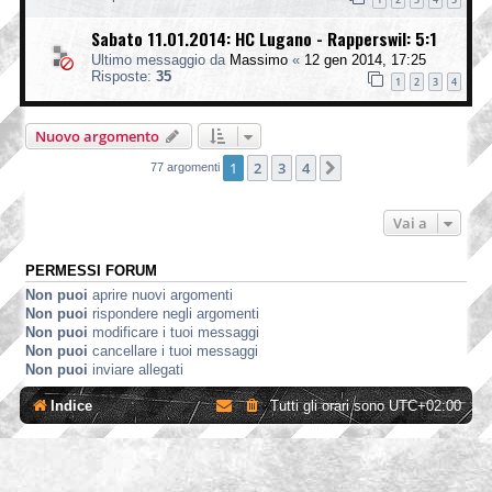
Sabato 11.01.2014: HC Lugano - Rapperswil: 5:1
Ultimo messaggio da
Massimo
«
12 gen 2014, 17:25
Risposte:
35
1
2
3
4
Nuovo argomento
1
2
3
4
Prossimo
77 argomenti
Vai a
PERMESSI FORUM
Non puoi
aprire nuovi argomenti
Non puoi
rispondere negli argomenti
Non puoi
modificare i tuoi messaggi
Non puoi
cancellare i tuoi messaggi
Non puoi
inviare allegati
Indice
Tutti gli orari sono
UTC+02:00