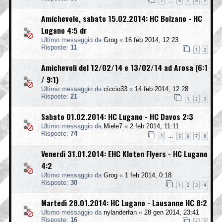
1
6
7
8
9
…
Amichevole, sabato 15.02.2014: HC Bolzano - HC
Lugano 4:5 dr
Ultimo messaggio da
Grog
«
16 feb 2014, 12:23
Risposte:
11
1
2
Amichevoli del 12/02/14 e 13/02/14 ad Arosa (6:1
/ 9:1)
Ultimo messaggio da
ciccio33
«
14 feb 2014, 12:28
Risposte:
21
1
2
3
Sabato 01.02.2014: HC Lugano - HC Davos 2:3
Ultimo messaggio da
Miele7
«
2 feb 2014, 11:11
Risposte:
74
1
5
6
7
8
…
Venerdì 31.01.2014: EHC Kloten Flyers - HC Lugano
4:2
Ultimo messaggio da
Grog
«
1 feb 2014, 0:18
Risposte:
30
1
2
3
4
Martedì 28.01.2014: HC Lugano - Lausanne HC 8:2
Ultimo messaggio da
nylanderfan
«
28 gen 2014, 23:41
Risposte:
16