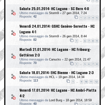
1
2
Sabato 25.01.2014: HC Lugano - SC Bern 4:0
Ultimo messaggio da
Storm9
«
27 gen 2014, 7:24
Risposte:
42
1
2
3
4
5
Venerdì 24.01.2014: GSHC Genève-Servette - HC
Lugano 4:1
Ultimo messaggio da
Storm9
«
26 gen 2014, 8:44
Risposte:
82
1
6
7
8
9
…
Martedì 21.01.2014: HC Lugano - HC Fribourg-
Gottéron 2:3
Ultimo messaggio da
Canucks
«
22 gen 2014, 21:47
Risposte:
70
1
5
6
7
8
…
Sabato 18.01.2014: EHC Bienne - HC Lugano 2:3
Ultimo messaggio da
HCL
«
19 gen 2014, 14:34
Risposte:
113
1
9
10
11
12
…
Venerdì 17.01.2014: HC Lugano - HC Ambrì-Piotta
4:2
Ultimo messaggio da
Lord Burg
«
18 gen 2014, 18:59
Risposte:
40
1
2
3
4
5