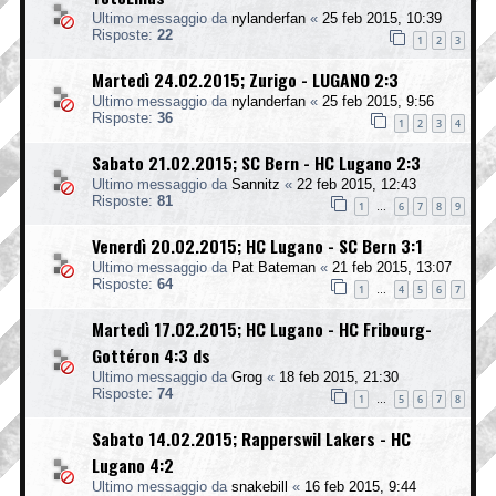
Ultimo messaggio da
nylanderfan
«
25 feb 2015, 10:39
Risposte:
22
1
2
3
Martedì 24.02.2015; Zurigo - LUGANO 2:3
Ultimo messaggio da
nylanderfan
«
25 feb 2015, 9:56
Risposte:
36
1
2
3
4
Sabato 21.02.2015; SC Bern - HC Lugano 2:3
Ultimo messaggio da
Sannitz
«
22 feb 2015, 12:43
Risposte:
81
1
6
7
8
9
…
Venerdì 20.02.2015; HC Lugano - SC Bern 3:1
Ultimo messaggio da
Pat Bateman
«
21 feb 2015, 13:07
Risposte:
64
1
4
5
6
7
…
Martedì 17.02.2015; HC Lugano - HC Fribourg-
Gottéron 4:3 ds
Ultimo messaggio da
Grog
«
18 feb 2015, 21:30
Risposte:
74
1
5
6
7
8
…
Sabato 14.02.2015; Rapperswil Lakers - HC
Lugano 4:2
Ultimo messaggio da
snakebill
«
16 feb 2015, 9:44