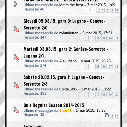
Ultimo messaggio da
Metro the best
«
7 mar 2015, 1:09
Risposte:
40
1
2
3
4
5
Giovedì 05.03.15, gara 3: Lugano - Genève-
Servette 2:0
Ultimo messaggio da
nylanderfan
«
6 mar 2015, 17:31
Risposte:
147
1
12
13
14
15
…
Martedì 03.03.15, gara 2: Genève-Servette -
Lugano 2:1
Ultimo messaggio da
AléLugano
«
4 mar 2015, 20:25
Risposte:
274
1
25
26
27
28
…
Sabato 28.02.15, gara 1: Lugano - Genève-
Servette 2:3
Ultimo messaggio da
Conte1986
«
1 mar 2015, 18:22
Risposte:
193
1
17
18
19
20
…
Quiz Regular Season 2014-2015
Ultimo messaggio da
Thor41
«
1 mar 2015, 15:29
Risposte:
15
1
2
TotoLinus