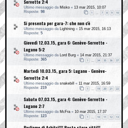
Servette 2:4
Ultimo messaggio da
Misko
«
13 mar 2015, 10:07
Risposte:
98
1
7
8
9
10
…
Si presenta per gara-7: che non c'è
Ultimo messaggio da
Lightning
«
15 mar 2015, 16:13
Risposte:
5
Giovedì 12.03.15, gara 6: Genève-Servette -
Lugano 5:2
Ultimo messaggio da
Lord Burg
«
14 mar 2015, 21:37
Risposte:
365
1
34
35
36
37
…
Martedì 10.03.15, gara 5: Lugano - Genève-
Servette 2:4
Ultimo messaggio da
snakebill
«
11 mar 2015, 16:59
Risposte:
219
1
19
20
21
22
…
Sabato 07.03.15, gara 4: Genève-Servette -
Lugano 2:7
Ultimo messaggio da
McFra
«
10 mar 2015, 17:37
Risposte:
123
1
10
11
12
13
…
Parliamo di Arbitri!!!! Basta stare zitti!!!