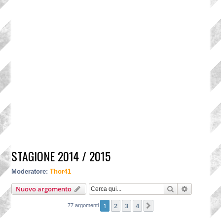
STAGIONE 2014 / 2015
Moderatore:
Thor41
Cerca
Ricerca a
Nuovo argomento
1
2
3
4
Prossimo
77 argomenti