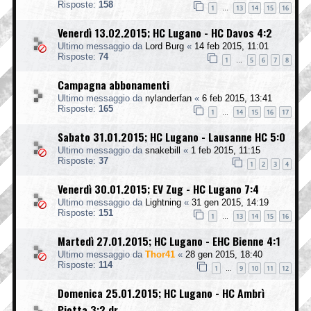
Risposte:
158
1
13
14
15
16
…
Venerdì 13.02.2015; HC Lugano - HC Davos 4:2
Ultimo messaggio da
Lord Burg
«
14 feb 2015, 11:01
Risposte:
74
1
5
6
7
8
…
Campagna abbonamenti
Ultimo messaggio da
nylanderfan
«
6 feb 2015, 13:41
Risposte:
165
1
14
15
16
17
…
Sabato 31.01.2015; HC Lugano - Lausanne HC 5:0
Ultimo messaggio da
snakebill
«
1 feb 2015, 11:15
Risposte:
37
1
2
3
4
Venerdì 30.01.2015; EV Zug - HC Lugano 7:4
Ultimo messaggio da
Lightning
«
31 gen 2015, 14:19
Risposte:
151
1
13
14
15
16
…
Martedì 27.01.2015; HC Lugano - EHC Bienne 4:1
Ultimo messaggio da
Thor41
«
28 gen 2015, 18:40
Risposte:
114
1
9
10
11
12
…
Domenica 25.01.2015; HC Lugano - HC Ambrì
Piotta 3:2 dr