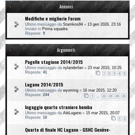
Annunci
Modifiche e migliorie Forum
Ultimo messaggio da
Stamkos84
«
13 gen 2026, 23:16
Inviato in
Prima squadra
Risposte:
9
Argomenti
Pagelle stagione 2014/2015
Ultimo messaggio da
nylanderfan
«
23 mar 2015, 10:25
Risposte:
41
1
2
3
4
5
Lugano 2014/2015
Ultimo messaggio da
wyoming
«
16 mar 2015, 12:20
Risposte:
244
1
22
23
24
25
…
Ingaggio quarto straniero bomba
Ultimo messaggio da
AléLugano
«
15 mar 2015, 20:07
Risposte:
10
1
2
Quarto di finale HC Lugano - GSHC Genève-