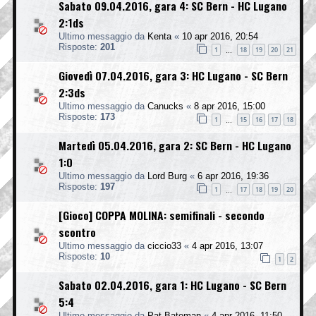
Sabato 09.04.2016, gara 4: SC Bern - HC Lugano
2:1ds
Ultimo messaggio da
Kenta
«
10 apr 2016, 20:54
Risposte:
201
1
18
19
20
21
…
Giovedì 07.04.2016, gara 3: HC Lugano - SC Bern
2:3ds
Ultimo messaggio da
Canucks
«
8 apr 2016, 15:00
Risposte:
173
1
15
16
17
18
…
Martedì 05.04.2016, gara 2: SC Bern - HC Lugano
1:0
Ultimo messaggio da
Lord Burg
«
6 apr 2016, 19:36
Risposte:
197
1
17
18
19
20
…
[Gioco] COPPA MOLINA: semifinali - secondo
scontro
Ultimo messaggio da
ciccio33
«
4 apr 2016, 13:07
Risposte:
10
1
2
Sabato 02.04.2016, gara 1: HC Lugano - SC Bern
5:4
Ultimo messaggio da
Pat Bateman
«
4 apr 2016, 11:50