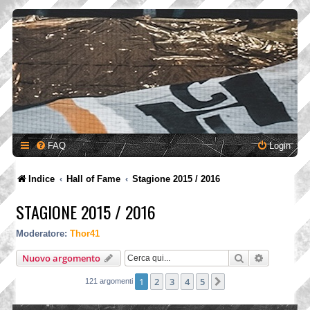
FAQ
Login
Indice
Hall of Fame
Stagione 2015 / 2016
STAGIONE 2015 / 2016
Moderatore:
Thor41
Cerca
Ricerca a
Nuovo argomento
1
2
3
4
5
Prossimo
121 argomenti