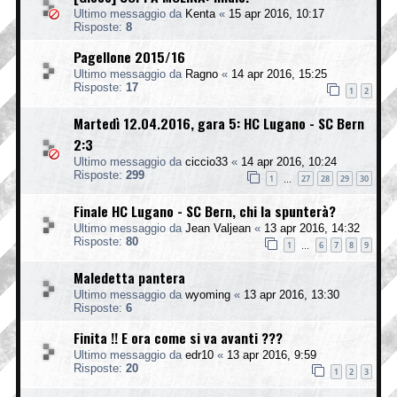
Ultimo messaggio da
Kenta
«
15 apr 2016, 10:17
Risposte:
8
Pagellone 2015/16
Ultimo messaggio da
Ragno
«
14 apr 2016, 15:25
Risposte:
17
1
2
Martedì 12.04.2016, gara 5: HC Lugano - SC Bern
2:3
Ultimo messaggio da
ciccio33
«
14 apr 2016, 10:24
Risposte:
299
1
27
28
29
30
…
Finale HC Lugano - SC Bern, chi la spunterà?
Ultimo messaggio da
Jean Valjean
«
13 apr 2016, 14:32
Risposte:
80
1
6
7
8
9
…
Maledetta pantera
Ultimo messaggio da
wyoming
«
13 apr 2016, 13:30
Risposte:
6
Finita !! E ora come si va avanti ???
Ultimo messaggio da
edr10
«
13 apr 2016, 9:59
Risposte:
20
1
2
3