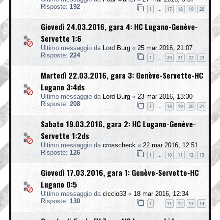
Risposte:
192
1
17
18
19
20
…
Giovedì 24.03.2016, gara 4: HC Lugano-Genève-
Servette 1:6
Ultimo messaggio da
Lord Burg
«
25 mar 2016, 21:07
Risposte:
224
1
20
21
22
23
…
Martedì 22.03.2016, gara 3: Genève-Servette-HC
Lugano 3:4ds
Ultimo messaggio da
Lord Burg
«
23 mar 2016, 13:30
Risposte:
208
1
18
19
20
21
…
Sabato 19.03.2016, gara 2: HC Lugano-Genève-
Servette 1:2ds
Ultimo messaggio da
crosscheck
«
22 mar 2016, 12:51
Risposte:
126
1
10
11
12
13
…
Giovedì 17.03.2016, gara 1: Genève-Servette-HC
Lugano 0:5
Ultimo messaggio da
ciccio33
«
18 mar 2016, 12:34
Risposte:
130
1
11
12
13
14
…