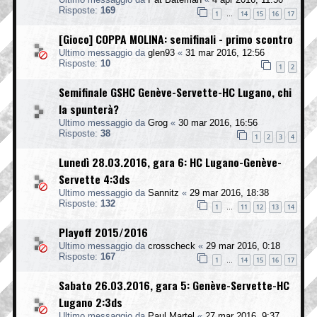
Risposte:
169
1
14
15
16
17
…
[Gioco] COPPA MOLINA: semifinali - primo scontro
Ultimo messaggio da
glen93
«
31 mar 2016, 12:56
Risposte:
10
1
2
Semifinale GSHC Genève-Servette-HC Lugano, chi
la spunterà?
Ultimo messaggio da
Grog
«
30 mar 2016, 16:56
Risposte:
38
1
2
3
4
Lunedì 28.03.2016, gara 6: HC Lugano-Genève-
Servette 4:3ds
Ultimo messaggio da
Sannitz
«
29 mar 2016, 18:38
Risposte:
132
1
11
12
13
14
…
Playoff 2015/2016
Ultimo messaggio da
crosscheck
«
29 mar 2016, 0:18
Risposte:
167
1
14
15
16
17
…
Sabato 26.03.2016, gara 5: Genève-Servette-HC
Lugano 2:3ds
Ultimo messaggio da
Paul Martel
«
27 mar 2016, 9:37