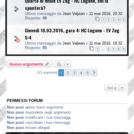
Quarto di finale EV Zug - HC Lugano, chi la
spunterà?
Ultimo messaggio da
Jean Valjean
«
11 mar 2016, 20:32
Risposte:
48
1
2
3
4
5
Giovedì 10.03.2016, gara 4: HC Lugano - EV Zug
5:4
Ultimo messaggio da
Jean Valjean
«
11 mar 2016, 18:32
Risposte:
85
1
6
7
8
9
…
Nuovo argomento
1
2
3
4
5
Prossimo
121 argomenti
Vai a
PERMESSI FORUM
Non puoi
aprire nuovi argomenti
Non puoi
rispondere negli argomenti
Non puoi
modificare i tuoi messaggi
Non puoi
cancellare i tuoi messaggi
Non puoi
inviare allegati