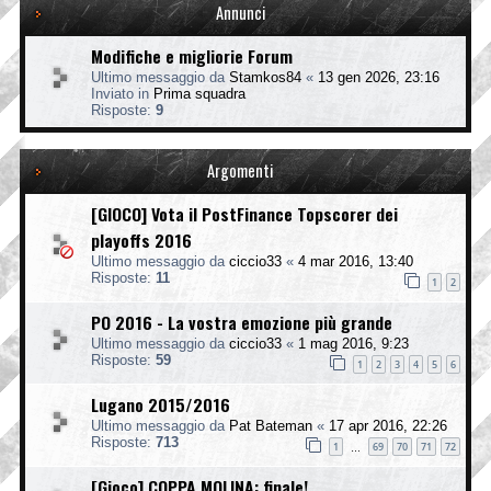
Annunci
Modifiche e migliorie Forum
Ultimo messaggio da
Stamkos84
«
13 gen 2026, 23:16
Inviato in
Prima squadra
Risposte:
9
Argomenti
[GIOCO] Vota il PostFinance Topscorer dei
playoffs 2016
Ultimo messaggio da
ciccio33
«
4 mar 2016, 13:40
Risposte:
11
1
2
PO 2016 - La vostra emozione più grande
Ultimo messaggio da
ciccio33
«
1 mag 2016, 9:23
Risposte:
59
1
2
3
4
5
6
Lugano 2015/2016
Ultimo messaggio da
Pat Bateman
«
17 apr 2016, 22:26
Risposte:
713
1
69
70
71
72
…
[Gioco] COPPA MOLINA: finale!