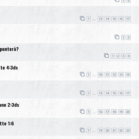
1
2
1
13
14
15
16
17
…
1
2
spunterà?
1
2
3
4
tte 4:3ds
1
10
11
12
13
14
…
1
13
14
15
16
17
…
ano 2:3ds
1
16
17
18
19
20
…
tte 1:6
1
19
20
21
22
23
…