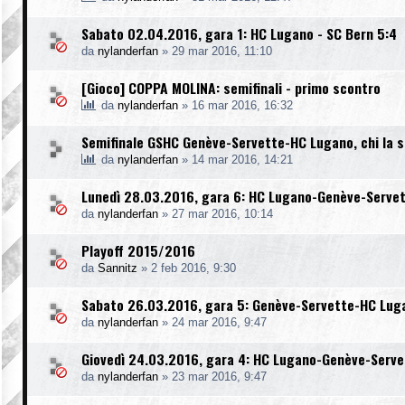
Sabato 02.04.2016, gara 1: HC Lugano - SC Bern 5:4
da
nylanderfan
»
29 mar 2016, 11:10
[Gioco] COPPA MOLINA: semifinali - primo scontro
da
nylanderfan
»
16 mar 2016, 16:32
Semifinale GSHC Genève-Servette-HC Lugano, chi la 
da
nylanderfan
»
14 mar 2016, 14:21
Lunedì 28.03.2016, gara 6: HC Lugano-Genève-Serve
da
nylanderfan
»
27 mar 2016, 10:14
Playoff 2015/2016
da
Sannitz
»
2 feb 2016, 9:30
Sabato 26.03.2016, gara 5: Genève-Servette-HC Lug
da
nylanderfan
»
24 mar 2016, 9:47
Giovedì 24.03.2016, gara 4: HC Lugano-Genève-Serve
da
nylanderfan
»
23 mar 2016, 9:47