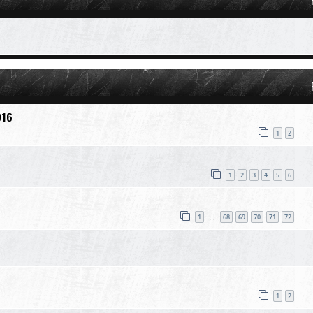
016
1
2
1
2
3
4
5
6
1
68
69
70
71
72
…
1
2