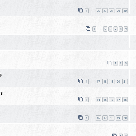
1
26
27
28
29
30
…
1
5
6
7
8
9
…
1
2
3
s
1
17
18
19
20
21
…
ds
1
14
15
16
17
18
…
1
16
17
18
19
20
…