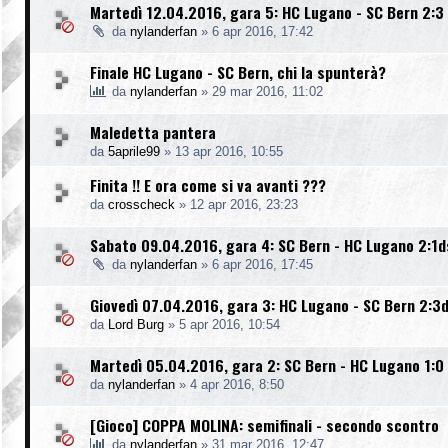
Martedì 12.04.2016, gara 5: HC Lugano - SC Bern 2:3
da
nylanderfan
»
6 apr 2016, 17:42
Finale HC Lugano - SC Bern, chi la spunterà?
da
nylanderfan
»
29 mar 2016, 11:02
Maledetta pantera
da
5aprile99
»
13 apr 2016, 10:55
Finita !! E ora come si va avanti ???
da
crosscheck
»
12 apr 2016, 23:23
Sabato 09.04.2016, gara 4: SC Bern - HC Lugano 2:1d
da
nylanderfan
»
6 apr 2016, 17:45
Giovedì 07.04.2016, gara 3: HC Lugano - SC Bern 2:3
da
Lord Burg
»
5 apr 2016, 10:54
Martedì 05.04.2016, gara 2: SC Bern - HC Lugano 1:0
da
nylanderfan
»
4 apr 2016, 8:50
[Gioco] COPPA MOLINA: semifinali - secondo scontro
da
nylanderfan
»
31 mar 2016, 12:47