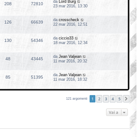
da
Lord Burg
208
72810
23 mar 2016, 13:30
da
crosscheck
126
66639
22 mar 2016, 12:51
da
ciccio33
130
54346
18 mar 2016, 12:34
da
Jean Valjean
48
43445
11 mar 2016, 20:32
da
Jean Valjean
85
51395
11 mar 2016, 18:32
1
2
3
4
5
Pro
121 argomenti
Vai a