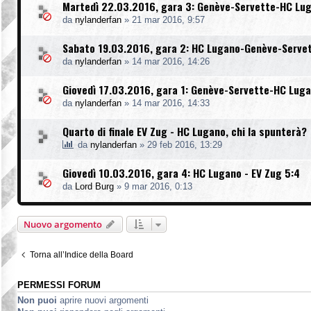
Martedì 22.03.2016, gara 3: Genève-Servette-HC Lu
da
nylanderfan
»
21 mar 2016, 9:57
Sabato 19.03.2016, gara 2: HC Lugano-Genève-Servet
da
nylanderfan
»
14 mar 2016, 14:26
Giovedì 17.03.2016, gara 1: Genève-Servette-HC Luga
da
nylanderfan
»
14 mar 2016, 14:33
Quarto di finale EV Zug - HC Lugano, chi la spunterà?
da
nylanderfan
»
29 feb 2016, 13:29
Giovedì 10.03.2016, gara 4: HC Lugano - EV Zug 5:4
da
Lord Burg
»
9 mar 2016, 0:13
Nuovo argomento
Torna all’Indice della Board
PERMESSI FORUM
Non puoi
aprire nuovi argomenti