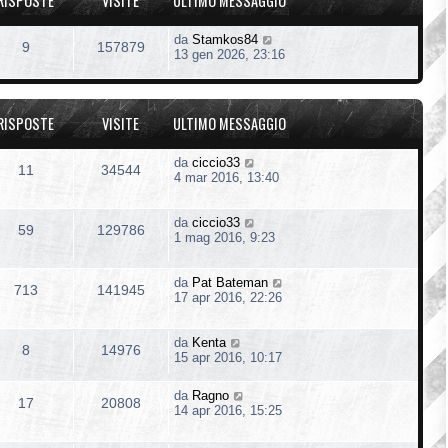
RISPOSTE
VISITE
ULTIMO MESSAGGIO
da
Stamkos84
9
157879
13 gen 2026, 23:16
RISPOSTE
VISITE
ULTIMO MESSAGGIO
da
ciccio33
11
34544
4 mar 2016, 13:40
da
ciccio33
59
129786
1 mag 2016, 9:23
da
Pat Bateman
713
141945
17 apr 2016, 22:26
da
Kenta
8
14976
15 apr 2016, 10:17
da
Ragno
17
20808
14 apr 2016, 15:25