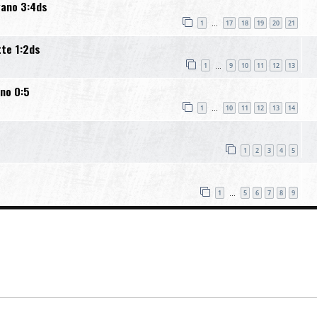
gano 3:4ds
1
17
18
19
20
21
…
te 1:2ds
1
9
10
11
12
13
…
no 0:5
1
10
11
12
13
14
…
1
2
3
4
5
1
5
6
7
8
9
…