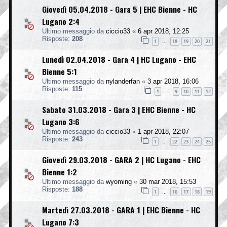
Giovedì 05.04.2018 - Gara 5 | EHC Bienne - HC
Lugano 2:4
Ultimo messaggio da
ciccio33
«
6 apr 2018, 12:25
Risposte:
208
1
18
19
20
21
…
Lunedì 02.04.2018 - Gara 4 | HC Lugano - EHC
Bienne 5:1
Ultimo messaggio da
nylanderfan
«
3 apr 2018, 16:06
Risposte:
115
1
9
10
11
12
…
Sabato 31.03.2018 - Gara 3 | EHC Bienne - HC
Lugano 3:6
Ultimo messaggio da
ciccio33
«
1 apr 2018, 22:07
Risposte:
243
1
22
23
24
25
…
Giovedì 29.03.2018 - GARA 2 | HC Lugano - EHC
Bienne 1:2
Ultimo messaggio da
wyoming
«
30 mar 2018, 15:53
Risposte:
188
1
16
17
18
19
…
Martedì 27.03.2018 - GARA 1 | EHC Bienne - HC
Lugano 7:3