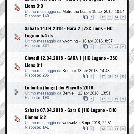
Lions 3:0
Ultimo messaggio da
Metro the best
«
18 apr 2018, 10:54
Risposte:
140
1
12
13
14
15
…
Sabato 14.04.2018 - Gara 2 | ZSC Lions - HC
Lugano 5:4 ds
Ultimo messaggio da
wyoming
«
16 apr 2018, 8:57
Risposte:
234
1
21
22
23
24
…
Giovedì 12.04.2018 - GARA 1 | HC Lugano - ZSC
Lions 0:1
Ultimo messaggio da
Kenta
«
13 apr 2018, 14:48
Risposte:
296
1
27
28
29
30
…
La barba (lunga) dei Playoffs 2018
Ultimo messaggio da
Bernie
«
12 apr 2018, 13:51
Risposte:
193
1
17
18
19
20
…
Sabato 07.04.2018 - Gara 6 | HC Lugano - EHC
Bienne 6:2
Ultimo messaggio da
weswalz
«
8 apr 2018, 22:51
Risposte:
141
1
12
13
14
15
…