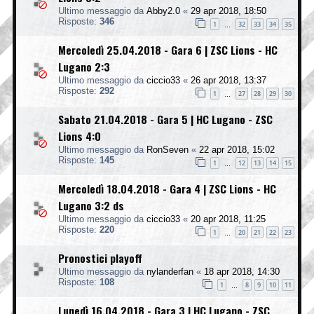
Ultimo messaggio da
Abby2.0
«
29 apr 2018, 18:50
Risposte:
346
1
32
33
34
35
…
Mercoledì 25.04.2018 - Gara 6 | ZSC Lions - HC
Lugano 2:3
Ultimo messaggio da
ciccio33
«
26 apr 2018, 13:37
Risposte:
292
1
27
28
29
30
…
Sabato 21.04.2018 - Gara 5 | HC Lugano - ZSC
Lions 4:0
Ultimo messaggio da
RonSeven
«
22 apr 2018, 15:02
Risposte:
145
1
12
13
14
15
…
Mercoledì 18.04.2018 - Gara 4 | ZSC Lions - HC
Lugano 3:2 ds
Ultimo messaggio da
ciccio33
«
20 apr 2018, 11:25
Risposte:
220
1
20
21
22
23
…
Pronostici playoff
Ultimo messaggio da
nylanderfan
«
18 apr 2018, 14:30
Risposte:
108
1
8
9
10
11
…
Lunedì 16.04.2018 - Gara 3 | HC Lugano - ZSC