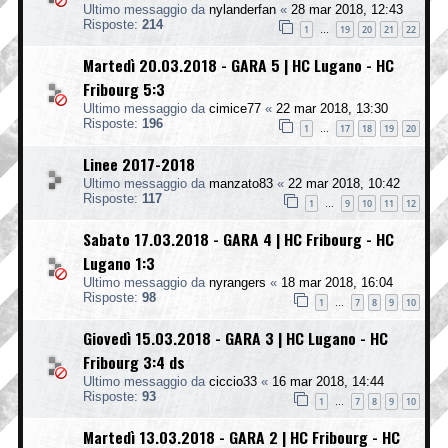
Ultimo messaggio da
nylanderfan
«
28 mar 2018, 12:43
Risposte:
214
1
19
20
21
22
…
Martedì 20.03.2018 - GARA 5 | HC Lugano - HC
Fribourg 5:3
Ultimo messaggio da
cimice77
«
22 mar 2018, 13:30
Risposte:
196
1
17
18
19
20
…
Linee 2017-2018
Ultimo messaggio da
manzato83
«
22 mar 2018, 10:42
Risposte:
117
1
9
10
11
12
…
Sabato 17.03.2018 - GARA 4 | HC Fribourg - HC
Lugano 1:3
Ultimo messaggio da
nyrangers
«
18 mar 2018, 16:04
Risposte:
98
1
7
8
9
10
…
Giovedì 15.03.2018 - GARA 3 | HC Lugano - HC
Fribourg 3:4 ds
Ultimo messaggio da
ciccio33
«
16 mar 2018, 14:44
Risposte:
93
1
7
8
9
10
…
Martedì 13.03.2018 - GARA 2 | HC Fribourg - HC