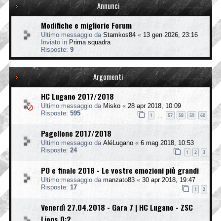
Annunci
Modifiche e migliorie Forum
Ultimo messaggio da
Stamkos84
«
13 gen 2026, 23:16
Inviato in
Prima squadra
Risposte:
9
Argomenti
HC Lugano 2017/2018
Ultimo messaggio da
Misko
«
28 apr 2018, 10:09
Risposte:
595
1
57
58
59
60
…
Pagellone 2017/2018
Ultimo messaggio da
AléLugano
«
6 mag 2018, 10:53
Risposte:
24
1
2
3
PO e finale 2018 - Le vostre emozioni più grandi
Ultimo messaggio da
manzato83
«
30 apr 2018, 19:47
Risposte:
17
1
2
Venerdì 27.04.2018 - Gara 7 | HC Lugano - ZSC
Lions 0:2