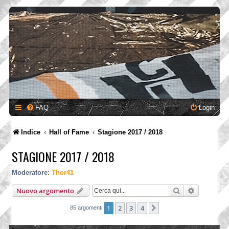
FAQ
Login
Indice
Hall of Fame
Stagione 2017 / 2018
STAGIONE 2017 / 2018
Moderatore:
Thor41
Cerca
Ricerca a
Nuovo argomento
1
2
3
4
Prossimo
85 argomenti