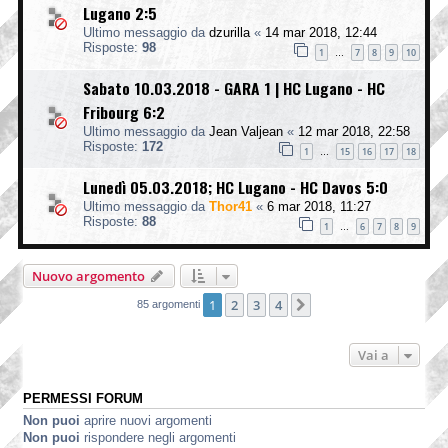
Lugano 2:5
Ultimo messaggio da
dzurilla
«
14 mar 2018, 12:44
Risposte:
98
1
7
8
9
10
…
Sabato 10.03.2018 - GARA 1 | HC Lugano - HC
Fribourg 6:2
Ultimo messaggio da
Jean Valjean
«
12 mar 2018, 22:58
Risposte:
172
1
15
16
17
18
…
Lunedì 05.03.2018; HC Lugano - HC Davos 5:0
Ultimo messaggio da
Thor41
«
6 mar 2018, 11:27
Risposte:
88
1
6
7
8
9
…
Nuovo argomento
1
2
3
4
Prossimo
85 argomenti
Vai a
PERMESSI FORUM
Non puoi
aprire nuovi argomenti
Non puoi
rispondere negli argomenti