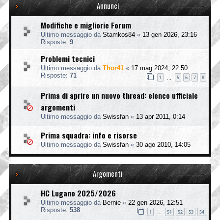
Annunci
Modifiche e migliorie Forum
Ultimo messaggio da
Stamkos84
«
13 gen 2026, 23:16
Risposte:
9
Problemi tecnici
Ultimo messaggio da
Thor41
«
17 mag 2024, 22:50
Risposte:
71
1
5
6
7
8
…
Prima di aprire un nuovo thread: elenco ufficiale
argomenti
Ultimo messaggio da
Swissfan
«
13 apr 2011, 0:14
Prima squadra: info e risorse
Ultimo messaggio da
Swissfan
«
30 ago 2010, 14:05
Argomenti
HC Lugano 2025/2026
Ultimo messaggio da
Bernie
«
22 gen 2026, 12:51
Risposte:
538
1
51
52
53
54
…