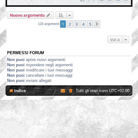
…
Nuovo argomento
1
2
3
4
5
Prossimo
120 argomenti
Vai a
PERMESSI FORUM
Non puoi
aprire nuovi argomenti
Non puoi
rispondere negli argomenti
Non puoi
modificare i tuoi messaggi
Non puoi
cancellare i tuoi messaggi
Non puoi
inviare allegati
Indice
Tutti gli orari sono
UTC+02:00