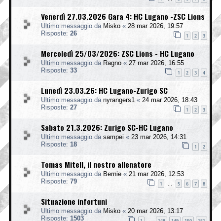
Venerdì 27.03.2026 Gara 4: HC Lugano -ZSC Lions
Ultimo messaggio da
Misko
«
28 mar 2026, 19:57
Risposte:
26
1
2
3
Mercoledì 25/03/2026: ZSC Lions - HC Lugano
Ultimo messaggio da
Ragno
«
27 mar 2026, 16:55
Risposte:
33
1
2
3
4
Lunedì 23.03.26: HC Lugano-Zurigo SC
Ultimo messaggio da
nyrangers1
«
24 mar 2026, 18:43
Risposte:
27
1
2
3
Sabato 21.3.2026: Zurigo SC-HC Lugano
Ultimo messaggio da
sampei
«
23 mar 2026, 14:31
Risposte:
18
1
2
Tomas Mitell, il nostro allenatore
Ultimo messaggio da
Bernie
«
21 mar 2026, 12:53
Risposte:
79
1
5
6
7
8
…
Situazione infortuni
Ultimo messaggio da
Misko
«
20 mar 2026, 13:17
Risposte:
1503
1
148
149
150
151