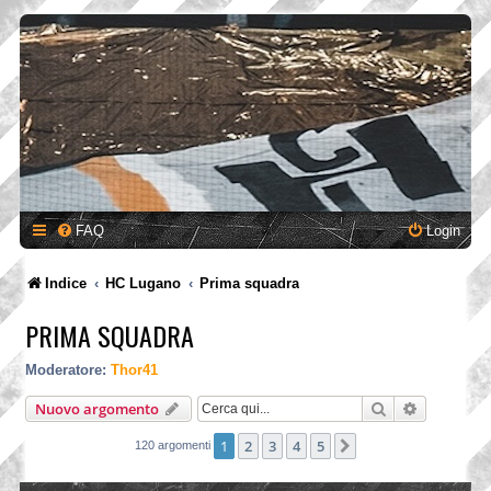
FAQ
Login
Indice
HC Lugano
Prima squadra
PRIMA SQUADRA
Moderatore:
Thor41
Cerca
Ricerca a
Nuovo argomento
1
2
3
4
5
Prossimo
120 argomenti