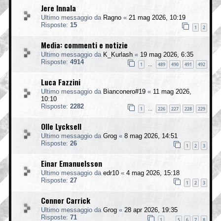
Jere Innala
Ultimo messaggio da
Ragno
«
21 mag 2026, 10:19
Risposte:
15
1
2
Media: commenti e notizie
Ultimo messaggio da
K_Kurlash
«
19 mag 2026, 6:35
Risposte:
4914
1
489
490
491
492
…
Luca Fazzini
Ultimo messaggio da
Bianconero#19
«
11 mag 2026,
10:10
Risposte:
2282
1
226
227
228
229
…
Olle Lycksell
Ultimo messaggio da
Grog
«
8 mag 2026, 14:51
Risposte:
26
1
2
3
Einar Emanuelsson
Ultimo messaggio da
edr10
«
4 mag 2026, 15:18
Risposte:
27
1
2
3
Connor Carrick
Ultimo messaggio da
Grog
«
28 apr 2026, 19:35
Risposte:
71
1
5
6
7
8
…