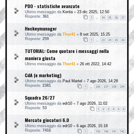
PDO - statistiche avanzate
Ultimo messaggio da
Kenta
«
23 dic 2025, 12:50
Risposte:
361
1
34
35
36
37
…
Hockeymanager
Ultimo messaggio da
Thor41
«
8 set 2025, 15:25
Risposte:
259
1
23
24
25
26
…
TUTORIAL: Come quotare i messaggi nella
maniera giusta
Ultimo messaggio da
Thor41
«
26 ott 2022, 14:42
CdA (e marketing)
Ultimo messaggio da
Paul Martel
«
7 ago 2026, 14:28
Risposte:
2381
1
236
237
238
239
…
Squadra 26/27
Ultimo messaggio da
edr10
«
7 ago 2026, 11:02
Risposte:
53
1
2
3
4
5
6
Mercato giocatori 6.0
Ultimo messaggio da
edr10
«
6 ago 2026, 15:18
Risposte:
7416
1
739
740
741
742
…