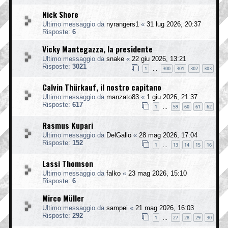
Nick Shore
Ultimo messaggio da
nyrangers1
«
31 lug 2026, 20:37
Risposte:
6
Vicky Mantegazza, la presidente
Ultimo messaggio da
snake
«
22 giu 2026, 13:21
Risposte:
3021
1
300
301
302
303
…
Calvin Thürkauf, il nostro capitano
Ultimo messaggio da
manzato83
«
1 giu 2026, 21:37
Risposte:
617
1
59
60
61
62
…
Rasmus Kupari
Ultimo messaggio da
DelGallo
«
28 mag 2026, 17:04
Risposte:
152
1
13
14
15
16
…
Lassi Thomson
Ultimo messaggio da
falko
«
23 mag 2026, 15:10
Risposte:
6
Mirco Müller
Ultimo messaggio da
sampei
«
21 mag 2026, 16:03
Risposte:
292
1
27
28
29
30
…