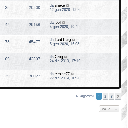
da
snake
28
20330
12 gen 2020, 13:29
da
joof
44
29156
5 gen 2020, 19:42
da
Lord Burg
73
45477
5 gen 2020, 15:08
da
Grog
66
42507
24 dic 2019, 17:16
da
cimice77
39
30022
22 dic 2019, 10:26
1
2
3
Pro
60 argomenti
Vai a