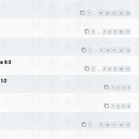
1
19
20
21
22
23
…
1
7
8
9
10
11
…
1
9
10
11
12
13
…
no 6:3
1
7
8
9
10
11
…
 1:2
1
2
3
4
1
2
3
4
1
9
10
11
12
13
…