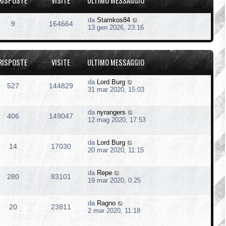
RISPOSTE
VISITE
ULTIMO MESSAGGIO
da
Stamkos84
9
164664
13 gen 2026, 23:16
RISPOSTE
VISITE
ULTIMO MESSAGGIO
da
Lord Burg
527
144829
31 mar 2020, 15:03
da
nyrangers
406
149047
12 mag 2020, 17:53
da
Lord Burg
14
17030
20 mar 2020, 11:15
da
Repe
280
83101
19 mar 2020, 0:25
da
Ragno
20
23811
2 mar 2020, 11:18