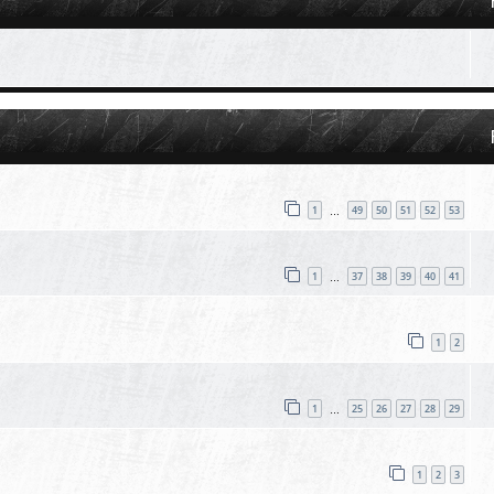
1
49
50
51
52
53
…
1
37
38
39
40
41
…
1
2
1
25
26
27
28
29
…
1
2
3