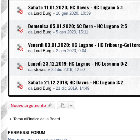
Sabato 11.01.2020; HC Davos - HC Lugano 5:1
da
Lord Burg
»
10 gen 2020, 10:39
Domenica 05.01.2020; SC Bern - HC Lugano 2:5
da
Lord Burg
»
5 gen 2020, 15:11
Venerdì 03.01.2020; HC Lugano - HC Fribourg-Gottér
da
Lord Burg
»
2 gen 2020, 9:04
Lunedì 23.12.2019; HC Lugano - HC Losanna 0:2
da
stewes
»
23 dic 2019, 12:50
Sabato 21.12.2019; HC Davos - HC Lugano 3:2
da
Lord Burg
»
21 dic 2019, 14:49
Nuovo argomento
Torna all’Indice della Board
PERMESSI FORUM
Non puoi
aprire nuovi argomenti