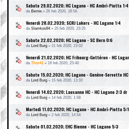
Sabato 29.02.2020; HC Lugano - HC Ambrì-Piotta 1:4
da
Bernie
»
26 feb 2020, 18:56
Venerdi 28.02.2020; SCRJ Lakers - HC Lugano 1:4
da
Stamkos84
»
25 feb 2020, 23:25
Sabato 22.02.2020; HC Lugano - SC Bern 0:6
da
Lord Burg
»
21 feb 2020, 23:02
Venerdì 21.02.2020; HC Fribourg-Gottéron - HC Luga
da
Thor41
»
18 feb 2020, 23:40
Sabato 15.02.2020; HC Lugano - Genève-Servette HC
da
Lord Burg
»
15 feb 2020, 13:33
Venerdì 14.02.2020; Lausanne HC - HC Lugano 2:3 dr
da
Lord Burg
»
14 feb 2020, 1:58
Martedì 11.02.2020; HC Lugano - HC Ambrì-Piotta 5:1
da
Lord Burg
»
2 feb 2020, 14:54
Sabato 01.02.2020; EHC Bienne - HC Lugano 5:3