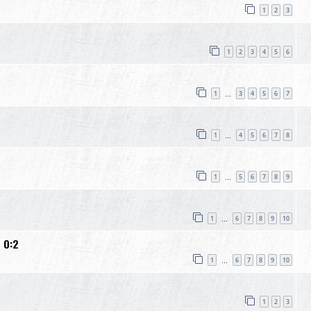
1
2
3
1
2
3
4
5
6
1
3
4
5
6
7
…
1
4
5
6
7
8
…
1
5
6
7
8
9
…
1
6
7
8
9
10
…
 0:2
1
6
7
8
9
10
…
1
2
3