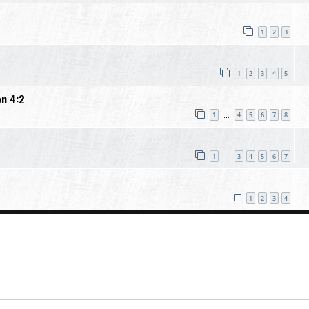
1
2
3
1
2
3
4
5
on 4:2
1
4
5
6
7
8
…
1
3
4
5
6
7
…
1
2
3
4