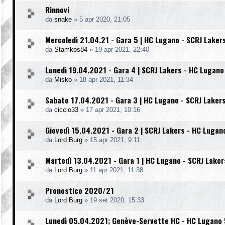
Rinnovi
da
snake
»
5 apr 2020, 21:05
Mercoledì 21.04.21 - Gara 5 | HC Lugano - SCRJ Laker
da
Stamkos84
»
19 apr 2021, 22:40
Lunedì 19.04.2021 - Gara 4 | SCRJ Lakers - HC Lugano
da
Misko
»
18 apr 2021, 11:34
Sabato 17.04.2021 - Gara 3 | HC Lugano - SCRJ Laker
da
ciccio33
»
17 apr 2021, 10:16
Giovedì 15.04.2021 - Gara 2 | SCRJ Lakers - HC Lugan
da
Lord Burg
»
15 apr 2021, 9:11
Martedì 13.04.2021 - Gara 1 | HC Lugano - SCRJ Laker
da
Lord Burg
»
11 apr 2021, 11:38
Pronostico 2020/21
da
Lord Burg
»
19 set 2020, 15:33
Lunedì 05.04.2021; Genève-Servette HC - HC Lugano 