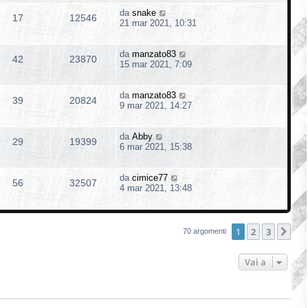
da
snake
17
12546
21 mar 2021, 10:31
da
manzato83
42
23870
15 mar 2021, 7:09
da
manzato83
39
20824
9 mar 2021, 14:27
da
Abby
29
19399
6 mar 2021, 15:38
da
cimice77
56
32507
4 mar 2021, 13:48
1
2
3
Pro
70 argomenti
Vai a