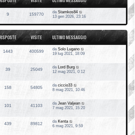
RISPOSTE
VISITE
ULTIMO MESSAGGIO
da
Stamkos84
9
159770
13 gen 2026, 23:16
RISPOSTE
VISITE
ULTIMO MESSAGGIO
da
Solo Lugano
1443
400599
19 lug 2021, 18:09
da
Lord Burg
39
25049
12 mag 2021, 0:12
da
ciccio33
158
54805
8 mag 2021, 10:46
da
Jean Valjean
101
41103
7 mag 2021, 15:20
da
Kenta
439
89812
6 mag 2021, 9:59