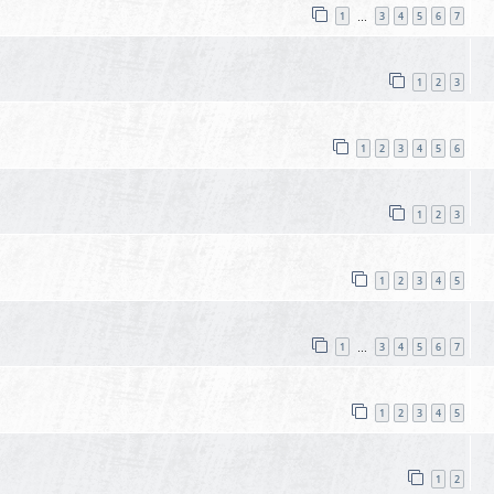
1
3
4
5
6
7
…
1
2
3
1
2
3
4
5
6
1
2
3
1
2
3
4
5
4
1
3
4
5
6
7
…
1
2
3
4
5
1
2