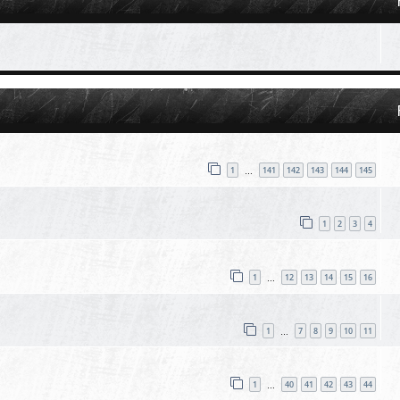
1
141
142
143
144
145
…
1
2
3
4
1
12
13
14
15
16
…
1
7
8
9
10
11
…
1
40
41
42
43
44
…