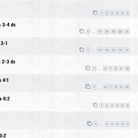
1
2
3
4
5
6
s 3-4 ds
1
17
18
19
20
21
…
 3-1
1
13
14
15
16
17
…
s 2-3 ds
1
6
7
8
9
10
…
o 4:1
1
6
7
8
9
10
…
s 6:2
1
2
3
4
5
6
1
3
4
5
6
7
…
5:2