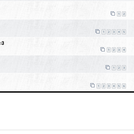
1
2
1
2
3
4
5
:3
1
2
3
4
1
2
3
1
2
3
4
5
6