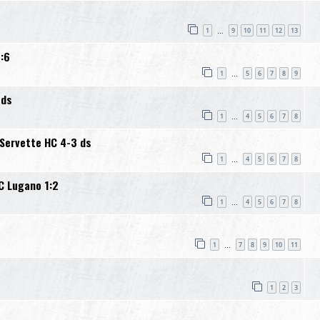
3
1
9
10
11
12
13
…
:6
1
5
6
7
8
9
…
 ds
1
4
5
6
7
8
…
Servette HC 4-3 ds
1
4
5
6
7
8
…
C Lugano 1:2
1
4
5
6
7
8
…
1
7
8
9
10
11
…
1
2
3