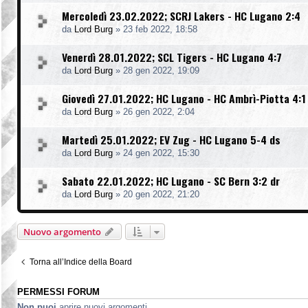
Mercoledì 23.02.2022; SCRJ Lakers - HC Lugano 2:4
da
Lord Burg
»
23 feb 2022, 18:58
Venerdì 28.01.2022; SCL Tigers - HC Lugano 4:7
da
Lord Burg
»
28 gen 2022, 19:09
Giovedì 27.01.2022; HC Lugano - HC Ambrì-Piotta 4:1
da
Lord Burg
»
26 gen 2022, 2:04
Martedì 25.01.2022; EV Zug - HC Lugano 5-4 ds
da
Lord Burg
»
24 gen 2022, 15:30
Sabato 22.01.2022; HC Lugano - SC Bern 3:2 dr
da
Lord Burg
»
20 gen 2022, 21:20
Nuovo argomento
Torna all’Indice della Board
PERMESSI FORUM
Non puoi
aprire nuovi argomenti