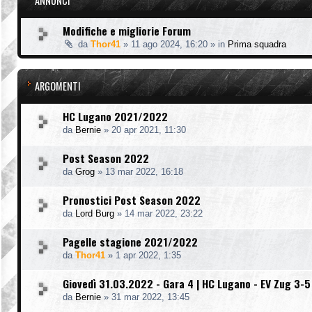
ANNUNCI
Modifiche e migliorie Forum
da
Thor41
»
11 ago 2024, 16:20
» in
Prima squadra
ARGOMENTI
HC Lugano 2021/2022
da
Bernie
»
20 apr 2021, 11:30
Post Season 2022
da
Grog
»
13 mar 2022, 16:18
Pronostici Post Season 2022
da
Lord Burg
»
14 mar 2022, 23:22
Pagelle stagione 2021/2022
da
Thor41
»
1 apr 2022, 1:35
Giovedì 31.03.2022 - Gara 4 | HC Lugano - EV Zug 3-5
da
Bernie
»
31 mar 2022, 13:45