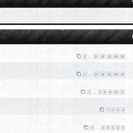
1
21
22
23
24
25
…
1
21
22
23
24
25
…
1
7
8
9
10
11
…
1
2
3
4
1
3
4
5
6
7
…