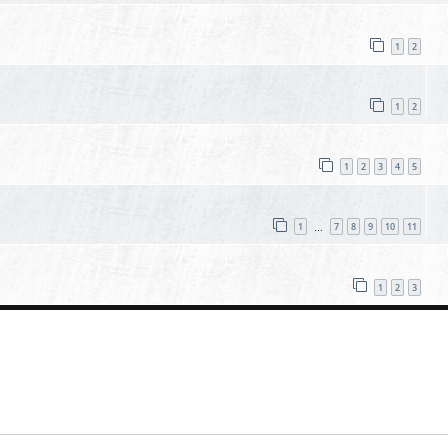
1
2
1
2
1
2
3
4
5
1
7
8
9
10
11
…
1
2
3