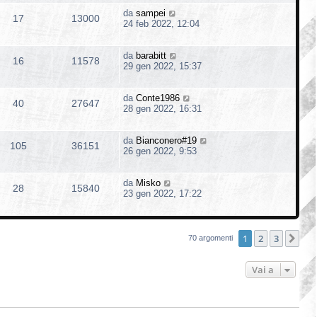
da
sampei
17
13000
24 feb 2022, 12:04
da
barabitt
16
11578
29 gen 2022, 15:37
da
Conte1986
40
27647
28 gen 2022, 16:31
da
Bianconero#19
105
36151
26 gen 2022, 9:53
da
Misko
28
15840
23 gen 2022, 17:22
1
2
3
Pro
70 argomenti
Vai a