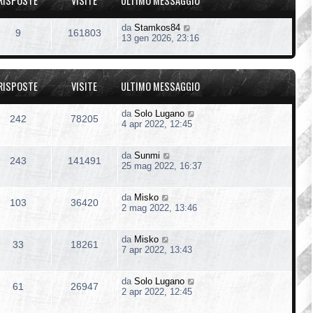
RISPOSTE
VISITE
ULTIMO MESSAGGIO
da
Stamkos84
9
161803
13 gen 2026, 23:16
RISPOSTE
VISITE
ULTIMO MESSAGGIO
da
Solo Lugano
242
78205
4 apr 2022, 12:45
da
Sunmi
243
141491
25 mag 2022, 16:37
da
Misko
103
36420
2 mag 2022, 13:46
da
Misko
33
18261
7 apr 2022, 13:43
da
Solo Lugano
61
26947
2 apr 2022, 12:45