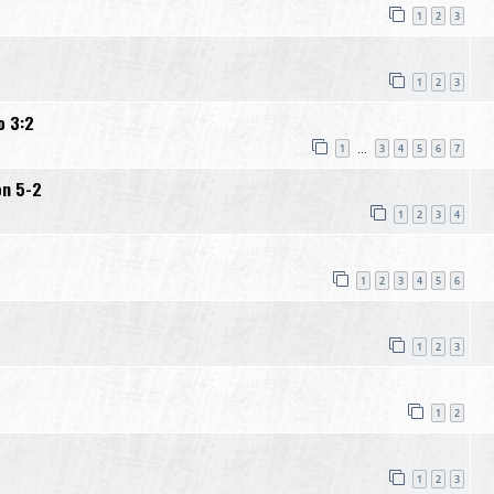
1
2
3
1
2
3
o 3:2
1
3
4
5
6
7
…
on 5-2
1
2
3
4
1
2
3
4
5
6
1
2
3
1
2
1
2
3