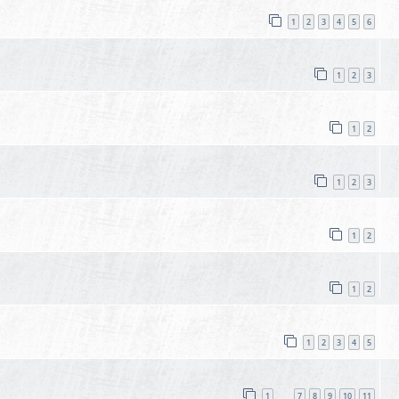
1
2
3
4
5
6
1
2
3
1
2
1
2
3
1
2
1
2
1
2
3
4
5
1
7
8
9
10
11
…