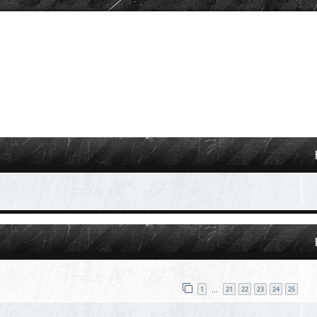
vanzata
1
21
22
23
24
25
…