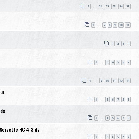
1
21
22
23
24
25
…
1
7
8
9
10
11
…
1
2
3
4
1
3
4
5
6
7
…
3
1
9
10
11
12
13
…
:6
1
5
6
7
8
9
…
 ds
1
4
5
6
7
8
…
Servette HC 4-3 ds
1
4
5
6
7
8
…