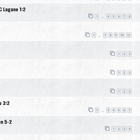
C Lugano 1:2
1
4
5
6
7
8
…
1
7
8
9
10
11
…
1
2
3
1
2
3
1
2
3
o 3:2
1
3
4
5
6
7
…
on 5-2
1
2
3
4