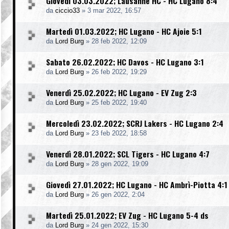
Giovedì 03.03.2022; Lausanne HC - HC Lugano 8:4
da
ciccio33
»
3 mar 2022, 16:57
Martedì 01.03.2022; HC Lugano - HC Ajoie 5:1
da
Lord Burg
»
28 feb 2022, 12:09
Sabato 26.02.2022; HC Davos - HC Lugano 3:1
da
Lord Burg
»
26 feb 2022, 19:29
Venerdì 25.02.2022; HC Lugano - EV Zug 2:3
da
Lord Burg
»
25 feb 2022, 19:40
Mercoledì 23.02.2022; SCRJ Lakers - HC Lugano 2:4
da
Lord Burg
»
23 feb 2022, 18:58
Venerdì 28.01.2022; SCL Tigers - HC Lugano 4:7
da
Lord Burg
»
28 gen 2022, 19:09
Giovedì 27.01.2022; HC Lugano - HC Ambrì-Piotta 4:1
da
Lord Burg
»
26 gen 2022, 2:04
Martedì 25.01.2022; EV Zug - HC Lugano 5-4 ds
da
Lord Burg
»
24 gen 2022, 15:30