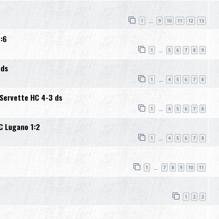
3
1
9
10
11
12
13
…
:6
1
5
6
7
8
9
…
 ds
1
4
5
6
7
8
…
Servette HC 4-3 ds
1
4
5
6
7
8
…
C Lugano 1:2
1
4
5
6
7
8
…
1
7
8
9
10
11
…
1
2
3