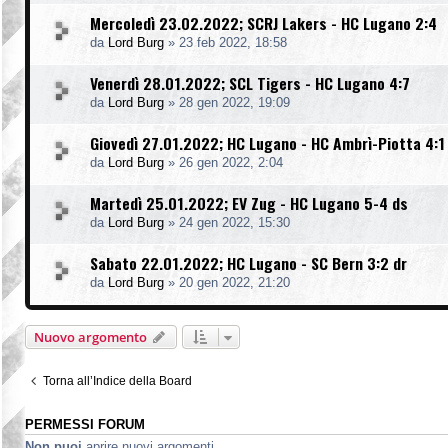
Mercoledì 23.02.2022; SCRJ Lakers - HC Lugano 2:4
da
Lord Burg
»
23 feb 2022, 18:58
Venerdì 28.01.2022; SCL Tigers - HC Lugano 4:7
da
Lord Burg
»
28 gen 2022, 19:09
Giovedì 27.01.2022; HC Lugano - HC Ambrì-Piotta 4:1
da
Lord Burg
»
26 gen 2022, 2:04
Martedì 25.01.2022; EV Zug - HC Lugano 5-4 ds
da
Lord Burg
»
24 gen 2022, 15:30
Sabato 22.01.2022; HC Lugano - SC Bern 3:2 dr
da
Lord Burg
»
20 gen 2022, 21:20
Nuovo argomento
Torna all’Indice della Board
PERMESSI FORUM
Non puoi
aprire nuovi argomenti