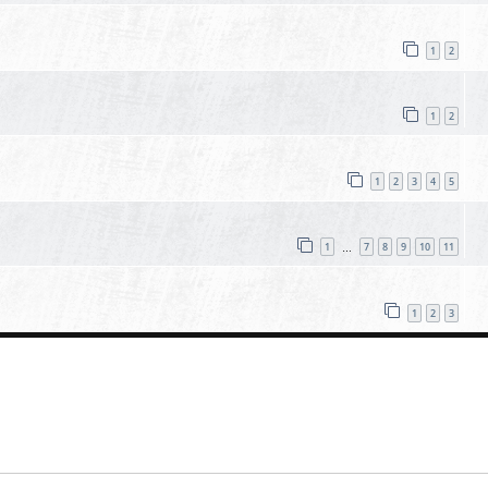
1
2
1
2
1
2
3
4
5
1
7
8
9
10
11
…
1
2
3