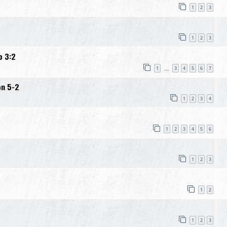
1
2
3
1
2
3
o 3:2
1
3
4
5
6
7
…
on 5-2
1
2
3
4
1
2
3
4
5
6
1
2
3
1
2
1
2
3