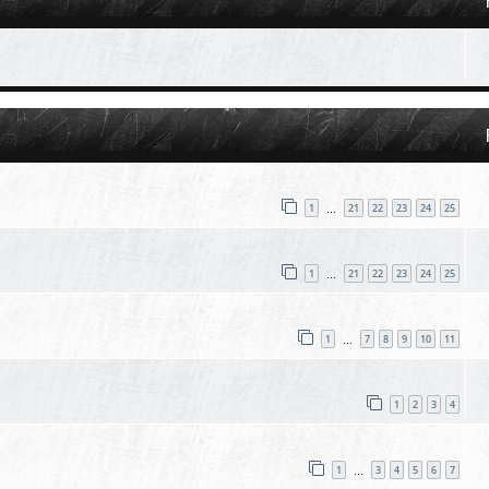
1
21
22
23
24
25
…
1
21
22
23
24
25
…
1
7
8
9
10
11
…
1
2
3
4
1
3
4
5
6
7
…