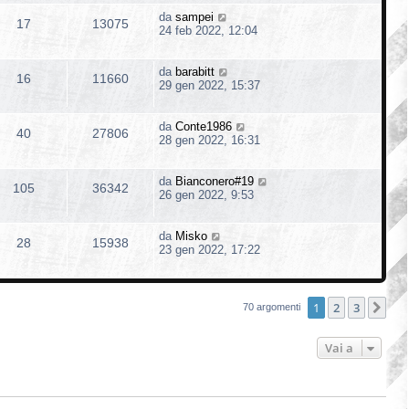
da
sampei
17
13075
24 feb 2022, 12:04
da
barabitt
16
11660
29 gen 2022, 15:37
da
Conte1986
40
27806
28 gen 2022, 16:31
da
Bianconero#19
105
36342
26 gen 2022, 9:53
da
Misko
28
15938
23 gen 2022, 17:22
1
2
3
Pro
70 argomenti
Vai a