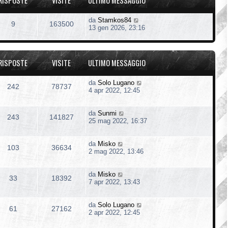
RISPOSTE
VISITE
ULTIMO MESSAGGIO
da
Stamkos84
9
163500
13 gen 2026, 23:16
RISPOSTE
VISITE
ULTIMO MESSAGGIO
da
Solo Lugano
242
78737
4 apr 2022, 12:45
da
Sunmi
243
141827
25 mag 2022, 16:37
da
Misko
103
36634
2 mag 2022, 13:46
da
Misko
33
18392
7 apr 2022, 13:43
da
Solo Lugano
61
27162
2 apr 2022, 12:45