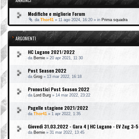
ANNUNCI
Modifiche e migliorie Forum
da
Thor41
»
11 ago 2024, 16:20
» in
Prima squadra
ARGOMENTI
HC Lugano 2021/2022
da
Bernie
»
20 apr 2021, 11:30
Post Season 2022
da
Grog
»
13 mar 2022, 16:18
Pronostici Post Season 2022
da
Lord Burg
»
14 mar 2022, 23:22
Pagelle stagione 2021/2022
da
Thor41
»
1 apr 2022, 1:35
Giovedì 31.03.2022 - Gara 4 | HC Lugano - EV Zug 3-5
da
Bernie
»
31 mar 2022, 13:45