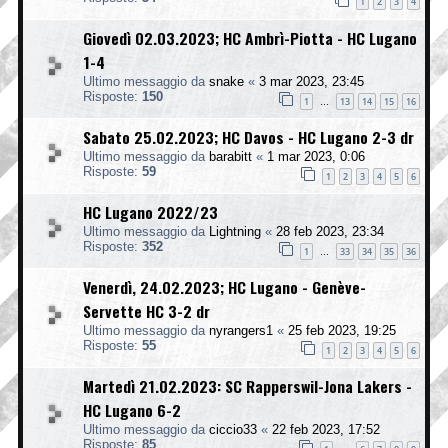
1
2
3
4
Giovedì 02.03.2023; HC Ambrì-Piotta - HC Lugano
1-4
Ultimo messaggio da
snake
«
3 mar 2023, 23:45
Risposte:
150
1
13
14
15
16
…
Sabato 25.02.2023; HC Davos - HC Lugano 2-3 dr
Ultimo messaggio da
barabitt
«
1 mar 2023, 0:06
Risposte:
59
1
2
3
4
5
6
HC Lugano 2022/23
Ultimo messaggio da
Lightning
«
28 feb 2023, 23:34
Risposte:
352
1
33
34
35
36
…
Venerdì, 24.02.2023; HC Lugano - Genève-
Servette HC 3-2 dr
Ultimo messaggio da
nyrangers1
«
25 feb 2023, 19:25
Risposte:
55
1
2
3
4
5
6
Martedì 21.02.2023: SC Rapperswil-Jona Lakers -
HC Lugano 6-2
Ultimo messaggio da
ciccio33
«
22 feb 2023, 17:52
Risposte:
85