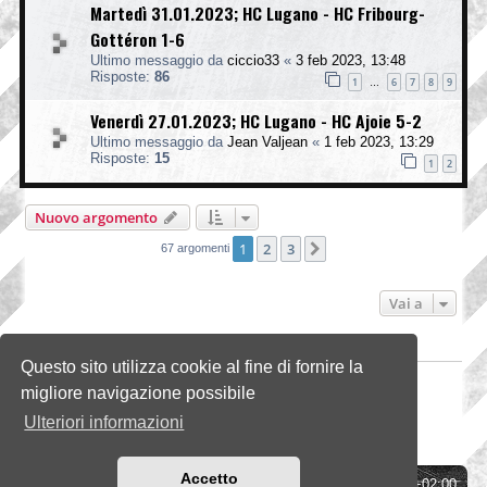
Martedì 31.01.2023; HC Lugano - HC Fribourg-
Gottéron 1-6
Ultimo messaggio da
ciccio33
«
3 feb 2023, 13:48
Risposte:
86
1
6
7
8
9
…
Venerdì 27.01.2023; HC Lugano - HC Ajoie 5-2
Ultimo messaggio da
Jean Valjean
«
1 feb 2023, 13:29
Risposte:
15
1
2
Nuovo argomento
1
2
3
Prossimo
67 argomenti
Vai a
PERMESSI FORUM
Questo sito utilizza cookie al fine di fornire la
Non puoi
aprire nuovi argomenti
migliore navigazione possibile
Non puoi
rispondere negli argomenti
Non puoi
modificare i tuoi messaggi
Ulteriori informazioni
Non puoi
cancellare i tuoi messaggi
Non puoi
inviare allegati
Accetto
Indice
Tutti gli orari sono
UTC+02:00