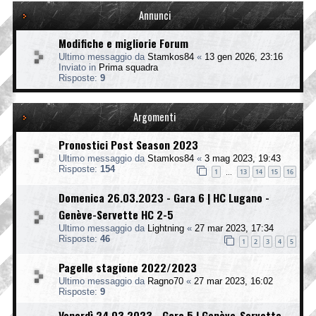
Annunci
Modifiche e migliorie Forum
Ultimo messaggio da
Stamkos84
«
13 gen 2026, 23:16
Inviato in
Prima squadra
Risposte:
9
Argomenti
Pronostici Post Season 2023
Ultimo messaggio da
Stamkos84
«
3 mag 2023, 19:43
Risposte:
154
1
13
14
15
16
…
Domenica 26.03.2023 - Gara 6 | HC Lugano -
Genève-Servette HC 2-5
Ultimo messaggio da
Lightning
«
27 mar 2023, 17:34
Risposte:
46
1
2
3
4
5
Pagelle stagione 2022/2023
Ultimo messaggio da
Ragno70
«
27 mar 2023, 16:02
Risposte:
9
Venerdì 24.03.2023 - Gara 5 | Genève-Servette