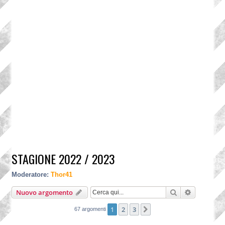
STAGIONE 2022 / 2023
Moderatore:
Thor41
Cerca
Ricerca a
Nuovo argomento
1
2
3
Prossimo
67 argomenti