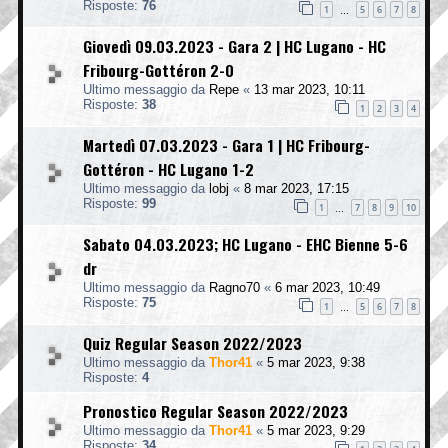
Risposte:
76
1
5
6
7
8
…
Giovedì 09.03.2023 - Gara 2 | HC Lugano - HC
Fribourg-Gottéron 2-0
Ultimo messaggio da
Repe
«
13 mar 2023, 10:11
Risposte:
38
1
2
3
4
Martedì 07.03.2023 - Gara 1 | HC Fribourg-
Gottéron - HC Lugano 1-2
Ultimo messaggio da
lobj
«
8 mar 2023, 17:15
Risposte:
99
1
7
8
9
10
…
Sabato 04.03.2023; HC Lugano - EHC Bienne 5-6
dr
Ultimo messaggio da
Ragno70
«
6 mar 2023, 10:49
Risposte:
75
1
5
6
7
8
…
Quiz Regular Season 2022/2023
Ultimo messaggio da
Thor41
«
5 mar 2023, 9:38
Risposte:
4
Pronostico Regular Season 2022/2023
Ultimo messaggio da
Thor41
«
5 mar 2023, 9:29
Risposte:
34