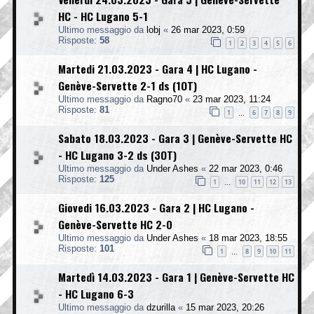
HC - HC Lugano 5-1
Ultimo messaggio da
lobj
«
26 mar 2023, 0:59
Risposte:
58
1
2
3
4
5
6
Martedi 21.03.2023 - Gara 4 | HC Lugano -
Genève-Servette 2-1 ds (1OT)
Ultimo messaggio da
Ragno70
«
23 mar 2023, 11:24
Risposte:
81
1
6
7
8
9
…
Sabato 18.03.2023 - Gara 3 | Genève-Servette HC
- HC Lugano 3-2 ds (3OT)
Ultimo messaggio da
Under Ashes
«
22 mar 2023, 0:46
Risposte:
125
1
10
11
12
13
…
Giovedi 16.03.2023 - Gara 2 | HC Lugano -
Genève-Servette HC 2-0
Ultimo messaggio da
Under Ashes
«
18 mar 2023, 18:55
Risposte:
101
1
8
9
10
11
…
Martedì 14.03.2023 - Gara 1 | Genève-Servette HC
- HC Lugano 6-3
Ultimo messaggio da
dzurilla
«
15 mar 2023, 20:26