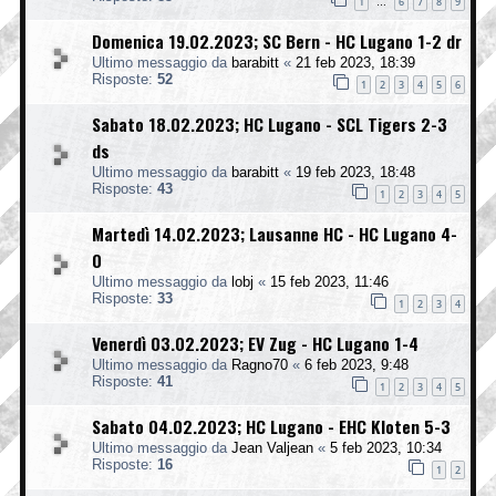
1
6
7
8
9
…
Domenica 19.02.2023; SC Bern - HC Lugano 1-2 dr
Ultimo messaggio da
barabitt
«
21 feb 2023, 18:39
Risposte:
52
1
2
3
4
5
6
Sabato 18.02.2023; HC Lugano - SCL Tigers 2-3
ds
Ultimo messaggio da
barabitt
«
19 feb 2023, 18:48
Risposte:
43
1
2
3
4
5
Martedì 14.02.2023; Lausanne HC - HC Lugano 4-
0
Ultimo messaggio da
lobj
«
15 feb 2023, 11:46
Risposte:
33
1
2
3
4
Venerdì 03.02.2023; EV Zug - HC Lugano 1-4
Ultimo messaggio da
Ragno70
«
6 feb 2023, 9:48
Risposte:
41
1
2
3
4
5
Sabato 04.02.2023; HC Lugano - EHC Kloten 5-3
Ultimo messaggio da
Jean Valjean
«
5 feb 2023, 10:34
Risposte:
16
1
2