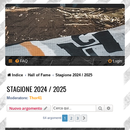
FAQ
Login
Indice
Hall of Fame
Stagione 2024 / 2025
STAGIONE 2024 / 2025
Moderatore:
Thor41
Cerca
Ricerca a
Nuovo argomento
1
2
3
Prossimo
64 argomenti