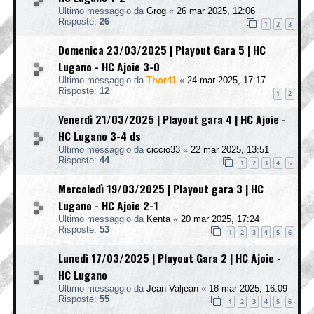
Ultimo messaggio da
Grog
«
26 mar 2025, 12:06
Risposte:
26
1
2
3
Domenica 23/03/2025 | Playout Gara 5 | HC
Lugano - HC Ajoie 3-0
Ultimo messaggio da
Thor41
«
24 mar 2025, 17:17
Risposte:
12
1
2
Venerdì 21/03/2025 | Playout gara 4 | HC Ajoie -
HC Lugano 3-4 ds
Ultimo messaggio da
ciccio33
«
22 mar 2025, 13:51
Risposte:
44
1
2
3
4
5
Mercoledì 19/03/2025 | Playout gara 3 | HC
Lugano - HC Ajoie 2-1
Ultimo messaggio da
Kenta
«
20 mar 2025, 17:24
Risposte:
53
1
2
3
4
5
6
Lunedì 17/03/2025 | Playout Gara 2 | HC Ajoie -
HC Lugano
Ultimo messaggio da
Jean Valjean
«
18 mar 2025, 16:09
Risposte:
55
1
2
3
4
5
6