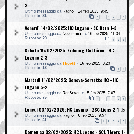
3
Ultimo messaggio da
Ragno
«
24 feb 2025, 9:45
Risposte:
81
1
6
7
8
9
…
Venerdì 14/02/2025; HC Lugano - SC Bern 1-3
Ultimo messaggio da
Nocomment
«
16 feb 2025, 11:04
Risposte:
20
1
2
3
Sabato 15/02/2025; Fribourg-Gottéron - HC
Lugano 2-3
Ultimo messaggio da
Thor41
«
16 feb 2025, 0:23
Risposte:
13
1
2
Martedì 11/02/2025; Genève-Servette HC - HC
Lugano 5-2
Ultimo messaggio da
RonSeven
«
15 feb 2025, 7:07
Risposte:
76
1
5
6
7
8
…
Lunedi 03/02/2025; HC Lugano - ZSC Lions 2-1 ds
Ultimo messaggio da
Ragno
«
6 feb 2025, 9:57
Risposte:
41
1
2
3
4
5
Domenica 02/02/2025; HC Lugano - SCL Tigers 1-