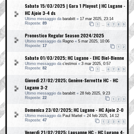
Sabato 15/03/2025 | Gara 1 Playout | HC Lugano -
HC Ajoie 3-4 ds
Ultimo messaggio da
barabitt
«
17 mar 2025, 23:14
Risposte:
89
1
6
7
8
9
…
Pronostico Regular Season 2024/2025
Ultimo messaggio da
Ragno
«
5 mar 2025, 10:06
Risposte:
17
1
2
Sabato 01/03/2025; HC Lugano - EHC Biel-Bienne
Ultimo messaggio da
c'estmoi
«
3 mar 2025, 0:57
Risposte:
82
1
6
7
8
9
…
Giovedì 27/02/2025; Genève-Servette HC - HC
Lugano 3-2
Ultimo messaggio da
barabitt
«
28 feb 2025, 9:23
Risposte:
22
1
2
3
Domenica 23/02/2025; HC Lugano - HC Ajoie 2-0
Ultimo messaggio da
Paul Martel
«
24 feb 2025, 14:12
Risposte:
47
1
2
3
4
5
Venerdì 21/02/2025; Lausanne HC - HC Lugano 4-