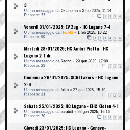
3
Ultimo messaggio da
Oklahoma
«
3 feb 2025, 11:14
Risposte:
33
1
2
3
4
Venerdì 31/01/2025; EV Zug - HC Lugano 7-4
Ultimo messaggio da
Thor41
«
1 feb 2025, 18:22
Risposte:
50
1
2
3
4
5
6
Martedi 28/01/2025; HC Ambrì-Piotta - HC
Lugano 2-1 dr
Ultimo messaggio da
Ragno
«
29 gen 2025, 17:09
Risposte:
29
1
2
3
Domenica 26/01/2025; SCRJ Lakers - HC Lugano
2-6
Ultimo messaggio da
falko
«
27 gen 2025, 15:19
Risposte:
21
1
2
3
Sabato 25/01/2025; HC Lugano - EHC Kloten 4-1
Ultimo messaggio da
barabitt
«
26 gen 2025, 16:16
Risposte:
30
1
2
3
4
Giovedi 23/01/2025; HC Lugano - Geneve-