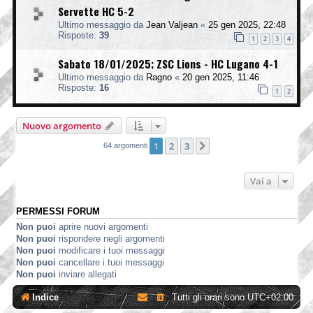
Servette HC 5-2
Ultimo messaggio da
Jean Valjean
«
25 gen 2025, 22:48
Risposte:
39
1
2
3
4
Sabato 18/01/2025; ZSC Lions - HC Lugano 4-1
Ultimo messaggio da
Ragno
«
20 gen 2025, 11:46
Risposte:
16
1
2
Nuovo argomento
1
2
3
Prossimo
64 argomenti
Vai a
PERMESSI FORUM
Non puoi
aprire nuovi argomenti
Non puoi
rispondere negli argomenti
Non puoi
modificare i tuoi messaggi
Non puoi
cancellare i tuoi messaggi
Non puoi
inviare allegati
Indice
Tutti gli orari sono
UTC+02:00