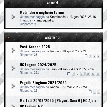
Annunci
Modifiche e migliorie Forum
Ultimo messaggio da
Stamkos84
«
13 gen 2026, 23:16
Inviato in
Prima squadra
Risposte:
9
Argomenti
Post-Season 2025
Ultimo messaggio da
Ragno
«
18 apr 2025, 9:21
Risposte:
23
1
2
3
HC Lugano 2024/2025
Ultimo messaggio da
Jean Valjean
«
4 apr 2025, 22:48
Risposte:
291
1
27
28
29
30
…
Pagelle Stagione 2024/2025
Ultimo messaggio da
Ragno
«
27 mar 2025, 8:51
Risposte:
19
1
2
Martedì 25/03/2025 | Playout Gara 6 | HC Ajoie -
HC Lugano 1-2