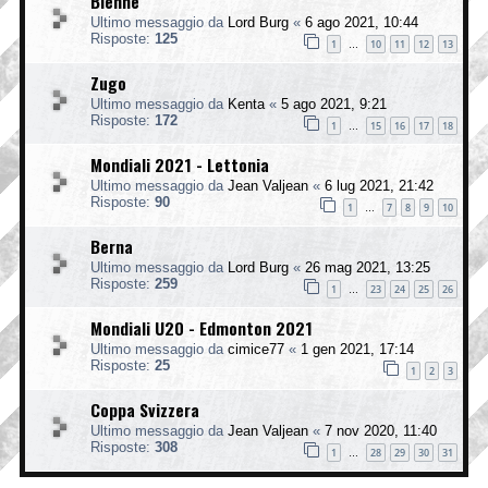
Bienne
Ultimo messaggio da
Lord Burg
«
6 ago 2021, 10:44
Risposte:
125
1
10
11
12
13
…
Zugo
Ultimo messaggio da
Kenta
«
5 ago 2021, 9:21
Risposte:
172
1
15
16
17
18
…
Mondiali 2021 - Lettonia
Ultimo messaggio da
Jean Valjean
«
6 lug 2021, 21:42
Risposte:
90
1
7
8
9
10
…
Berna
Ultimo messaggio da
Lord Burg
«
26 mag 2021, 13:25
Risposte:
259
1
23
24
25
26
…
Mondiali U20 - Edmonton 2021
Ultimo messaggio da
cimice77
«
1 gen 2021, 17:14
Risposte:
25
1
2
3
Coppa Svizzera
Ultimo messaggio da
Jean Valjean
«
7 nov 2020, 11:40
Risposte:
308
1
28
29
30
31
…