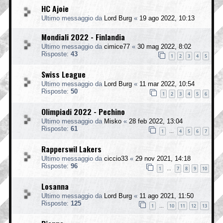
HC Ajoie
Ultimo messaggio da
Lord Burg
«
19 ago 2022, 10:13
Mondiali 2022 - Finlandia
Ultimo messaggio da
cimice77
«
30 mag 2022, 8:02
Risposte:
43
1
2
3
4
5
Swiss League
Ultimo messaggio da
Lord Burg
«
11 mar 2022, 10:54
Risposte:
50
1
2
3
4
5
6
Olimpiadi 2022 - Pechino
Ultimo messaggio da
Misko
«
28 feb 2022, 13:04
Risposte:
61
1
4
5
6
7
…
Rapperswil Lakers
Ultimo messaggio da
ciccio33
«
29 nov 2021, 14:18
Risposte:
96
1
7
8
9
10
…
Losanna
Ultimo messaggio da
Lord Burg
«
11 ago 2021, 11:50
Risposte:
125
1
10
11
12
13
…