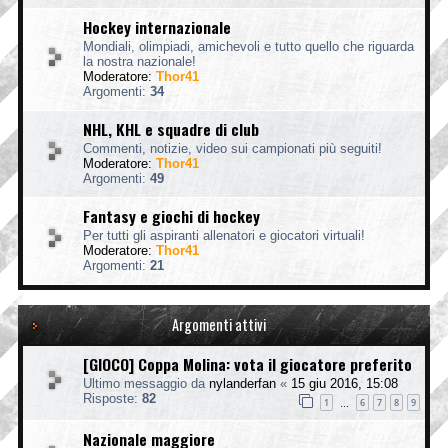
Hockey internazionale
Mondiali, olimpiadi, amichevoli e tutto quello che riguarda
la nostra nazionale!
Moderatore:
Thor41
Argomenti:
34
NHL, KHL e squadre di club
Commenti, notizie, video sui campionati più seguiti!
Moderatore:
Thor41
Argomenti:
49
Fantasy e giochi di hockey
Per tutti gli aspiranti allenatori e giocatori virtuali!
Moderatore:
Thor41
Argomenti:
21
Argomenti attivi
[GIOCO] Coppa Molina: vota il giocatore preferito
Ultimo messaggio da
nylanderfan
«
15 giu 2016, 15:08
Risposte:
82
1
6
7
8
9
…
Nazionale maggiore