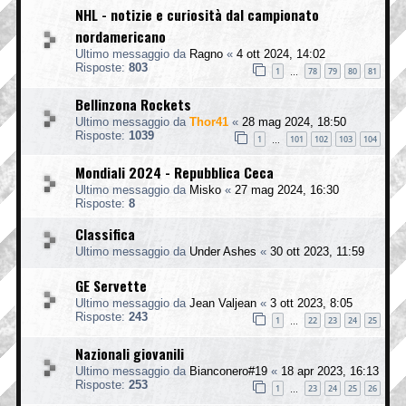
NHL - notizie e curiosità dal campionato
nordamericano
Ultimo messaggio da
Ragno
«
4 ott 2024, 14:02
Risposte:
803
1
78
79
80
81
…
Bellinzona Rockets
Ultimo messaggio da
Thor41
«
28 mag 2024, 18:50
Risposte:
1039
1
101
102
103
104
…
Mondiali 2024 - Repubblica Ceca
Ultimo messaggio da
Misko
«
27 mag 2024, 16:30
Risposte:
8
Classifica
Ultimo messaggio da
Under Ashes
«
30 ott 2023, 11:59
GE Servette
Ultimo messaggio da
Jean Valjean
«
3 ott 2023, 8:05
Risposte:
243
1
22
23
24
25
…
Nazionali giovanili
Ultimo messaggio da
Bianconero#19
«
18 apr 2023, 16:13
Risposte:
253
1
23
24
25
26
…