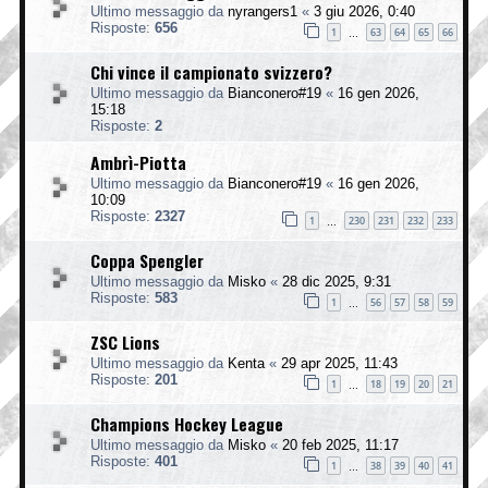
Ultimo messaggio da
nyrangers1
«
3 giu 2026, 0:40
Risposte:
656
1
63
64
65
66
…
Chi vince il campionato svizzero?
Ultimo messaggio da
Bianconero#19
«
16 gen 2026,
15:18
Risposte:
2
Ambrì-Piotta
Ultimo messaggio da
Bianconero#19
«
16 gen 2026,
10:09
Risposte:
2327
1
230
231
232
233
…
Coppa Spengler
Ultimo messaggio da
Misko
«
28 dic 2025, 9:31
Risposte:
583
1
56
57
58
59
…
ZSC Lions
Ultimo messaggio da
Kenta
«
29 apr 2025, 11:43
Risposte:
201
1
18
19
20
21
…
Champions Hockey League
Ultimo messaggio da
Misko
«
20 feb 2025, 11:17
Risposte:
401
1
38
39
40
41
…