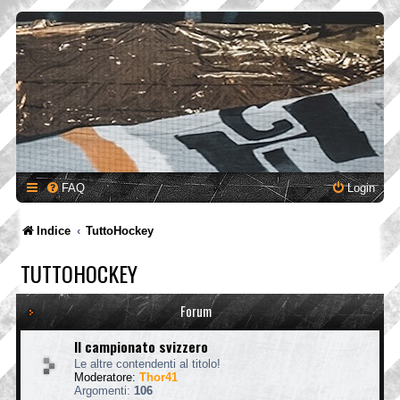
FAQ
Login
Indice
TuttoHockey
TUTTOHOCKEY
Forum
Il campionato svizzero
Le altre contendenti al titolo!
Moderatore:
Thor41
Argomenti:
106