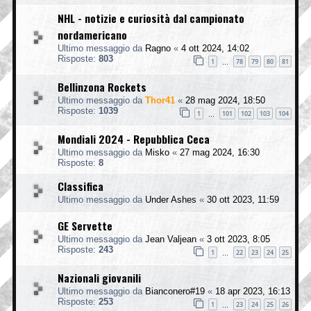
NHL - notizie e curiosità dal campionato
nordamericano
Ultimo messaggio da
Ragno
«
4 ott 2024, 14:02
Risposte:
803
1
78
79
80
81
…
Bellinzona Rockets
Ultimo messaggio da
Thor41
«
28 mag 2024, 18:50
Risposte:
1039
1
101
102
103
104
…
Mondiali 2024 - Repubblica Ceca
Ultimo messaggio da
Misko
«
27 mag 2024, 16:30
Risposte:
8
Classifica
Ultimo messaggio da
Under Ashes
«
30 ott 2023, 11:59
GE Servette
Ultimo messaggio da
Jean Valjean
«
3 ott 2023, 8:05
Risposte:
243
1
22
23
24
25
…
Nazionali giovanili
Ultimo messaggio da
Bianconero#19
«
18 apr 2023, 16:13
Risposte:
253
1
23
24
25
26
…