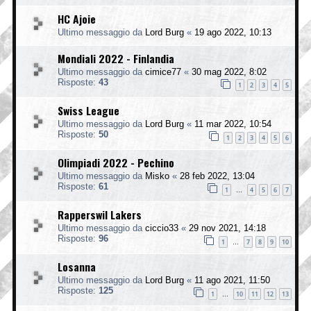
HC Ajoie
Ultimo messaggio da
Lord Burg
«
19 ago 2022, 10:13
Mondiali 2022 - Finlandia
Ultimo messaggio da
cimice77
«
30 mag 2022, 8:02
Risposte:
43
1
2
3
4
5
Swiss League
Ultimo messaggio da
Lord Burg
«
11 mar 2022, 10:54
Risposte:
50
1
2
3
4
5
6
Olimpiadi 2022 - Pechino
Ultimo messaggio da
Misko
«
28 feb 2022, 13:04
Risposte:
61
1
4
5
6
7
…
Rapperswil Lakers
Ultimo messaggio da
ciccio33
«
29 nov 2021, 14:18
Risposte:
96
1
7
8
9
10
…
Losanna
Ultimo messaggio da
Lord Burg
«
11 ago 2021, 11:50
Risposte:
125
1
10
11
12
13
…