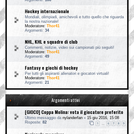
Hockey internazionale
Mondiali, olimpiadi, amichevoli e tutto quello che riguarda
la nostra nazionale!
Moderatore:
Thor41
Argomenti:
34
NHL, KHL e squadre di club
Commenti, notizie, video sui campionati più seguiti!
Moderatore:
Thor41
Argomenti:
49
Fantasy e giochi di hockey
Per tutti gli aspiranti allenatori e giocatori virtuali!
Moderatore:
Thor41
Argomenti:
21
Argomenti attivi
[GIOCO] Coppa Molina: vota il giocatore preferito
Ultimo messaggio da
nylanderfan
«
15 giu 2016, 15:08
Risposte:
82
1
6
7
8
9
…