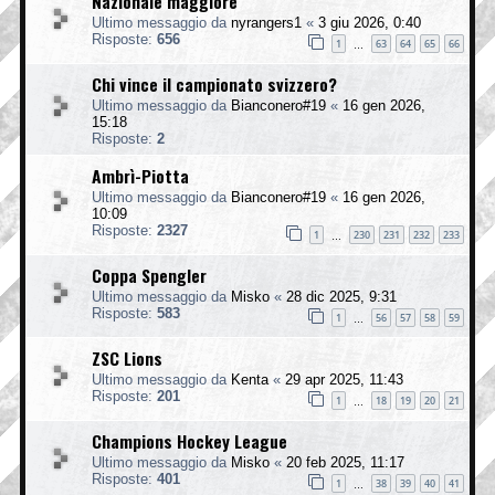
Nazionale maggiore
Ultimo messaggio da
nyrangers1
«
3 giu 2026, 0:40
Risposte:
656
1
63
64
65
66
…
Chi vince il campionato svizzero?
Ultimo messaggio da
Bianconero#19
«
16 gen 2026,
15:18
Risposte:
2
Ambrì-Piotta
Ultimo messaggio da
Bianconero#19
«
16 gen 2026,
10:09
Risposte:
2327
1
230
231
232
233
…
Coppa Spengler
Ultimo messaggio da
Misko
«
28 dic 2025, 9:31
Risposte:
583
1
56
57
58
59
…
ZSC Lions
Ultimo messaggio da
Kenta
«
29 apr 2025, 11:43
Risposte:
201
1
18
19
20
21
…
Champions Hockey League
Ultimo messaggio da
Misko
«
20 feb 2025, 11:17
Risposte:
401
1
38
39
40
41
…