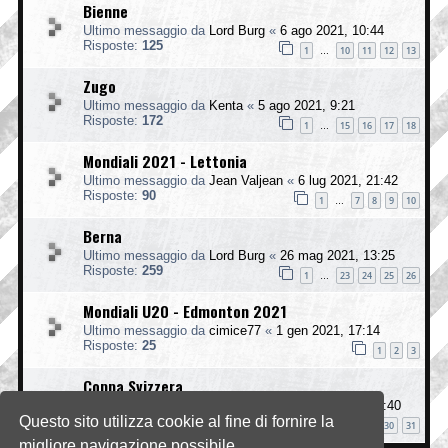
Bienne
Ultimo messaggio da
Lord Burg
«
6 ago 2021, 10:44
Risposte:
125
1
10
11
12
13
…
Zugo
Ultimo messaggio da
Kenta
«
5 ago 2021, 9:21
Risposte:
172
1
15
16
17
18
…
Mondiali 2021 - Lettonia
Ultimo messaggio da
Jean Valjean
«
6 lug 2021, 21:42
Risposte:
90
1
7
8
9
10
…
Berna
Ultimo messaggio da
Lord Burg
«
26 mag 2021, 13:25
Risposte:
259
1
23
24
25
26
…
Mondiali U20 - Edmonton 2021
Ultimo messaggio da
cimice77
«
1 gen 2021, 17:14
Risposte:
25
1
2
3
Coppa Svizzera
Ultimo messaggio da
Jean Valjean
«
7 nov 2020, 11:40
Questo sito utilizza cookie al fine di fornire la
Risposte:
308
1
28
29
30
31
…
migliore navigazione possibile