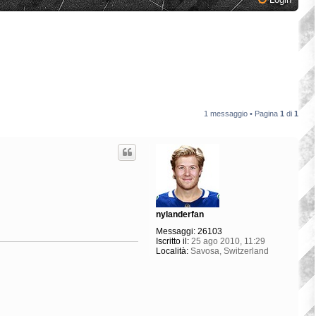
1 messaggio • Pagina
1
di
1
nylanderfan
Messaggi:
26103
Iscritto il:
25 ago 2010, 11:29
Località:
Savosa, Switzerland