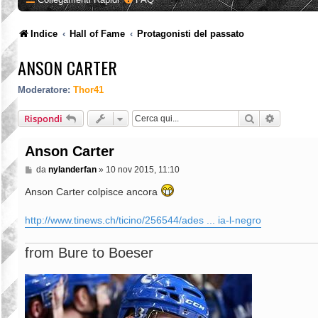
Indice
Hall of Fame
Protagonisti del passato
ANSON CARTER
Moderatore:
Thor41
Cerca
Ricerca a
Rispondi
Anson Carter
M
da
nylanderfan
»
10 nov 2015, 11:10
e
s
Anson Carter colpisce ancora
s
a
g
http://www.tinews.ch/ticino/256544/ades ... ia-l-negro
g
i
o
from Bure to Boeser