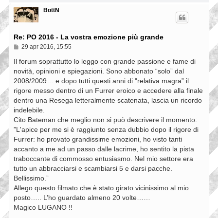
g
o
i
p
BottN
o
Re: PO 2016 - La vostra emozione più grande
M
29 apr 2016, 15:55
e
s
Il forum soprattutto lo leggo con grande passione e fame di
s
novità, opinioni e spiegazioni. Sono abbonato “solo” dal
a
2008/2009… e dopo tutti questi anni di "relativa magra” il
g
g
rigore messo dentro di un Furrer eroico e accedere alla finale
i
dentro una Resega letteralmente scatenata, lascia un ricordo
o
indelebile.
Cito Bateman che meglio non si può descrivere il momento:
”L'apice per me si è raggiunto senza dubbio dopo il rigore di
Furrer: ho provato grandissime emozioni, ho visto tanti
accanto a me ad un passo dalle lacrime, ho sentito la pista
traboccante di commosso entusiasmo. Nel mio settore era
tutto un abbracciarsi e scambiarsi 5 e darsi pacche.
Bellissimo.”
Allego questo filmato che è stato girato vicinissimo al mio
posto….. L’ho guardato almeno 20 volte……
Magico LUGANO !!