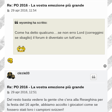
Re: PO 2016 - La vostra emozione più grande
M
29 apr 2016, 11:54
e
s
s
wyoming ha scritto:
a
g
g
Come ha detto qualcuno....se non erro Lord (correggimi
i
se sbaglio) il forum è diventato un tutt'uno.
o
T
o
p
ciccio33
Re: PO 2016 - La vostra emozione più grande
M
29 apr 2016, 12:51
e
s
Del resto basta vedere la gente che c'era alla Reseghina per
s
la festa del 16 aprile, abbiamo accolto i giocatori come se
a
fossero stati loro i campioni svizzeri!
g