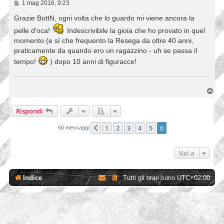
M
1 mag 2016, 9:23
e
s
Grazie BottN, ogni volta che lo guardo mi viene ancora la
s
pelle d'oca!
Indescrivibile la gioia che ho provato in quel
a
g
momento (e sì che frequento la Resega da oltre 40 anni,
g
praticamente da quando ero un ragazzino - uh se passa il
i
o
tempo!
) dopo 10 anni di figuracce!
T
o
p
Rispondi
1
2
3
4
5
6
Precedente
60 messaggi
Vai a
Indice
Tutti gli orari sono
UTC+02:00