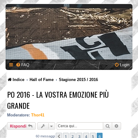
FAQ
Login
Indice
Hall of Fame
Stagione 2015 / 2016
PO 2016 - LA VOSTRA EMOZIONE PIÙ
GRANDE
Moderatore:
Thor41
Cerca
Ricerca a
Rispondi
1
2
3
4
5
6
Precedente
60 messaggi