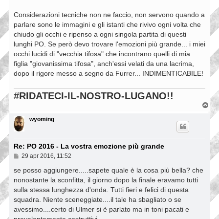
Considerazioni tecniche non ne faccio, non servono quando a
parlare sono le immagini e gli istanti che rivivo ogni volta che
chiudo gli occhi e ripenso a ogni singola partita di questi
lunghi PO. Se però devo trovare l'emozioni più grande... i miei
occhi lucidi di "vecchia tifosa" che incontrano quelli di mia
figlia "giovanissima tifosa", anch'essi velati da una lacrima,
dopo il rigore messo a segno da Furrer... INDIMENTICABILE!
#RIDATECI-IL-NOSTRO-LUGANO!!
T
o
p
wyoming
Re: PO 2016 - La vostra emozione più grande
M
29 apr 2016, 11:52
e
s
se posso aggiungere.....sapete quale è la cosa più bella? che
s
nonostante la sconfitta, il giorno dopo la finale eravamo tutti
a
sulla stessa lunghezza d'onda. Tutti fieri e felici di questa
g
g
squadra. Niente sceneggiate....il tale ha sbagliato o se
i
avessimo....certo di Ulmer si è parlato ma in toni pacati e
o