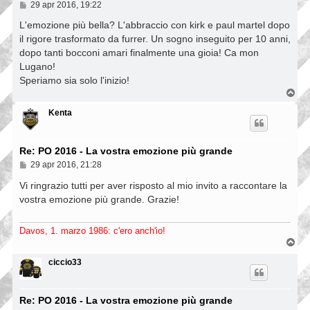
M
29 apr 2016, 19:22
e
s
L'emozione più bella? L'abbraccio con kirk e paul martel dopo
s
il rigore trasformato da furrer. Un sogno inseguito per 10 anni,
a
dopo tanti bocconi amari finalmente una gioia! Ca mon
g
g
Lugano!
i
Speriamo sia solo l'inizio!
o
T
o
p
Kenta
Re: PO 2016 - La vostra emozione più grande
M
29 apr 2016, 21:28
e
s
Vi ringrazio tutti per aver risposto al mio invito a raccontare la
s
vostra emozione più grande. Grazie!
a
g
g
Davos, 1. marzo 1986: c'ero anch'io!
i
T
o
o
p
ciccio33
Re: PO 2016 - La vostra emozione più grande