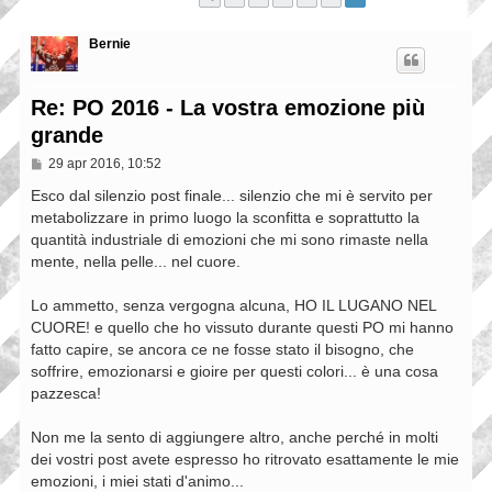
Bernie
Re: PO 2016 - La vostra emozione più
grande
M
29 apr 2016, 10:52
e
s
Esco dal silenzio post finale... silenzio che mi è servito per
s
metabolizzare in primo luogo la sconfitta e soprattutto la
a
quantità industriale di emozioni che mi sono rimaste nella
g
g
mente, nella pelle... nel cuore.
i
o
Lo ammetto, senza vergogna alcuna, HO IL LUGANO NEL
CUORE! e quello che ho vissuto durante questi PO mi hanno
fatto capire, se ancora ce ne fosse stato il bisogno, che
soffrire, emozionarsi e gioire per questi colori... è una cosa
pazzesca!
Non me la sento di aggiungere altro, anche perché in molti
dei vostri post avete espresso ho ritrovato esattamente le mie
emozioni, i miei stati d'animo...