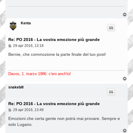
g
i
o
T
o
p
Kenta
Re: PO 2016 - La vostra emozione più grande
M
29 apr 2016, 13:18
e
s
Bernie, che commozione la parte finale del tuo post!
s
a
g
g
Davos, 1. marzo 1986: c'ero anch'io!
i
T
o
o
p
snakebill
Re: PO 2016 - La vostra emozione più grande
M
29 apr 2016, 13:48
e
s
Emozioni che certa gente non potrà mai provare. Sempre e
s
solo Lugano.
a
g
T