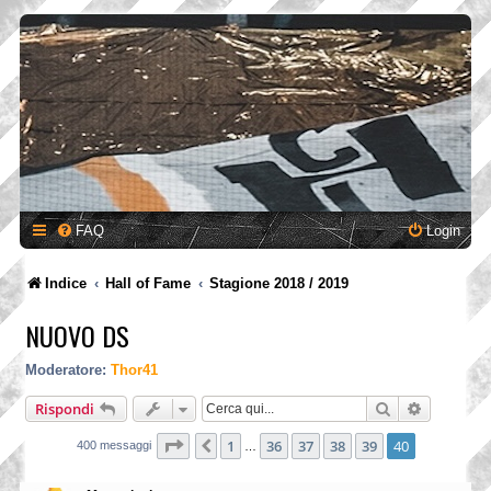
FAQ
Login
Indice
Hall of Fame
Stagione 2018 / 2019
NUOVO DS
Moderatore:
Thor41
Cerca
Ricerca a
Rispondi
Pagina
40
di
40
1
36
37
38
39
40
Precedente
400 messaggi
…