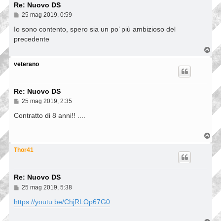
Re: Nuovo DS
M
25 mag 2019, 0:59
e
s
Io sono contento, spero sia un po’ più ambizioso del
s
precedente
a
g
T
g
o
i
p
veterano
o
Re: Nuovo DS
M
25 mag 2019, 2:35
e
s
Contratto di 8 anni!! ....
s
a
g
T
g
o
i
p
Thor41
o
Re: Nuovo DS
M
25 mag 2019, 5:38
e
s
https://youtu.be/ChjRLOp67G0
s
a