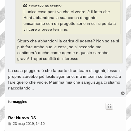
g
g
cimice77 ha scritto:
i
L unica cosa positiva che ci vedrei è il fatto che
o
Hnat abbandona la sua carica d agente
unicamente con un progetto serio in cui si punta a
vincere a breve termine.
Sicuro che abbandoni la carica di agente? Non so se si
può fare ambe sue le cose, se si secondo me
continuerà anche come agente e questo sarebbe
grave! Troppi conflitti di interesse
La cosa peggiore è che fa parte di un team di agenti, fosse in
proprio sarebbe più facile sgamarlo, ma in team continuerà a
fare quello che vuole. Mamma mia che sanguisuga ci stiamo
riaccollando...
T
o
p
formaggino
Re: Nuovo DS
M
23 mag 2019, 14:10
e