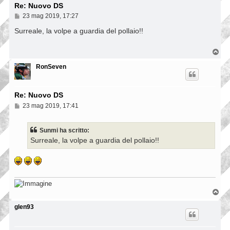
Re: Nuovo DS
M
23 mag 2019, 17:27
e
s
Surreale, la volpe a guardia del pollaio!!
s
a
g
T
g
o
i
p
RonSeven
o
Re: Nuovo DS
M
23 mag 2019, 17:41
e
s
s
Sunmi ha scritto:
a
Surreale, la volpe a guardia del pollaio!!
g
g
i
o
T
o
p
glen93