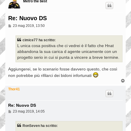
Metro the best
Re: Nuovo DS
M
23 mag 2019, 13:50
e
s
s
cimice77 ha scritto:
a
L unica cosa positiva che ci vedrei è il fatto che Hnat
g
g
abbandona la sua carica d agente unicamente con un
i
progetto serio in cui si punta a vincere a breve termine.
o
Aggiungerei, se lo scenario fosse davvero questo, che così
non potrebbe più rifilarci dei bidoni infortunati
T
o
p
Thor41
Re: Nuovo DS
M
23 mag 2019, 14:05
e
s
s
RonSeven ha scritto:
a