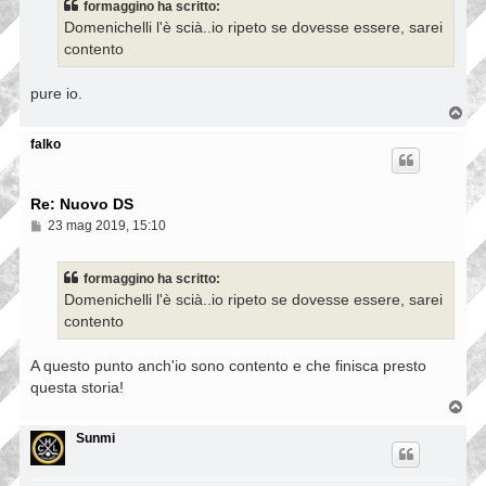
formaggino ha scritto:
a
Domenichelli l'è scià..io ripeto se dovesse essere, sarei
g
g
contento
i
o
pure io.
T
o
p
falko
Re: Nuovo DS
M
23 mag 2019, 15:10
e
s
s
formaggino ha scritto:
a
Domenichelli l'è scià..io ripeto se dovesse essere, sarei
g
g
contento
i
o
A questo punto anch'io sono contento e che finisca presto
questa storia!
T
o
p
Sunmi