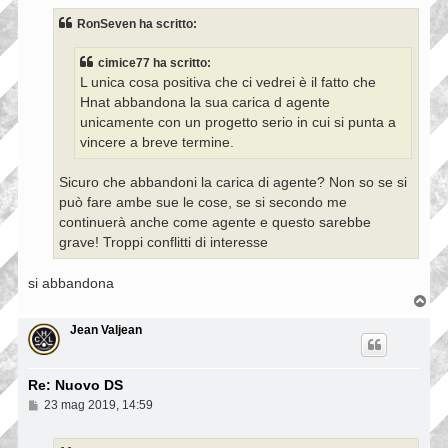
s
s
RonSeven ha scritto:
a
g
g
cimice77 ha scritto:
i
L unica cosa positiva che ci vedrei è il fatto che
o
Hnat abbandona la sua carica d agente
unicamente con un progetto serio in cui si punta a
vincere a breve termine.
Sicuro che abbandoni la carica di agente? Non so se si
può fare ambe sue le cose, se si secondo me
continuerà anche come agente e questo sarebbe
grave! Troppi conflitti di interesse
si abbandona
T
o
p
Jean Valjean
Re: Nuovo DS
M
23 mag 2019, 14:59
e
s
s