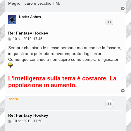
Meglio il caro e vecchio HM.
g
g
T
i
o
o
p
Under Ashes
Re: Fantasy Hockey
M
10 set 2019, 17:45
e
s
Sempre che siano le stesse persone ma anche se lo fossero,
s
in questi anni potrebbero aver imparato dagli errori.
a
Comunque continuo a non capire come comprare i giocatori
g
g
i
o
L'intelligenza sulla terra è costante. La
popolazione in aumento.
T
o
p
Thor41
Re: Fantasy Hockey
M
10 set 2019, 17:50
e
s