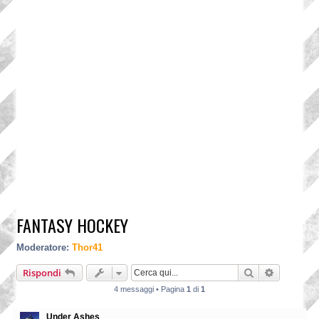
FANTASY HOCKEY
Moderatore:
Thor41
Cerca
Ricerca a
Rispondi
4 messaggi • Pagina
1
di
1
Under Ashes