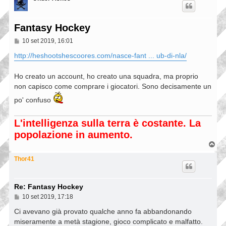
Fantasy Hockey
M
10 set 2019, 16:01
e
s
http://heshootshescoores.com/nasce-fant ... ub-di-nla/
s
a
g
Ho creato un account, ho creato una squadra, ma proprio
g
non capisco come comprare i giocatori. Sono decisamente un
i
o
po' confuso
L'intelligenza sulla terra è costante. La
popolazione in aumento.
T
o
p
Thor41
Re: Fantasy Hockey
M
10 set 2019, 17:18
e
s
Ci avevano già provato qualche anno fa abbandonando
s
miseramente a metà stagione, gioco complicato e malfatto.
a