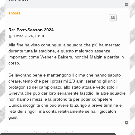
g
T
i
o
o
p
Thor41
Re: Post-Season 2024
M
1 mag 2024, 18:18
e
s
Alla fine ha vinto comunque la squadra che più ha meritato
s
durante tutta la stagione, e questo malgrado assenze
a
importanti come Weber e Balcers, nonché Malgin a partita in
g
g
corso.
i
o
Se lavorano bene e mantengono il clima che hanno saputo
creare, temo che per i prossimi 2/3 anni saranno gli unici
protagonisti del campionato, allo stato attuale vedo solo il
Ginevra che può dar loro seriamente fastidio, le altre squadre
non hanno i mezzi e la profondità per poter competere.
L’unica incognita che può avere lo Zurigo a breve termine è
l’età dei singoli, ma conta relativamente se hai i giocatori
giusti.
T
o
p
Rispondi