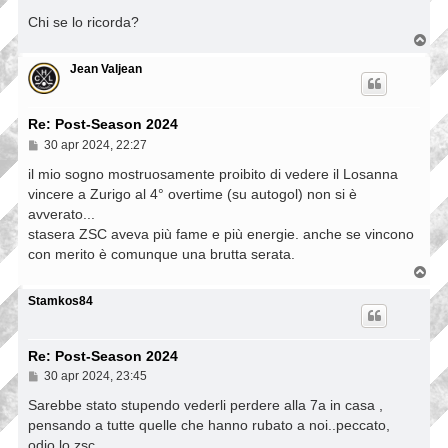
g
g
Chi se lo ricorda?
i
T
o
o
p
Jean Valjean
Re: Post-Season 2024
M
30 apr 2024, 22:27
e
s
il mio sogno mostruosamente proibito di vedere il Losanna
s
vincere a Zurigo al 4° overtime (su autogol) non si è
a
avverato...
g
g
stasera ZSC aveva più fame e più energie. anche se vincono
i
con merito è comunque una brutta serata.
o
T
o
p
Stamkos84
Re: Post-Season 2024
M
30 apr 2024, 23:45
e
s
Sarebbe stato stupendo vederli perdere alla 7a in casa ,
s
pensando a tutte quelle che hanno rubato a noi..peccato,
a
odio lo zsc
g