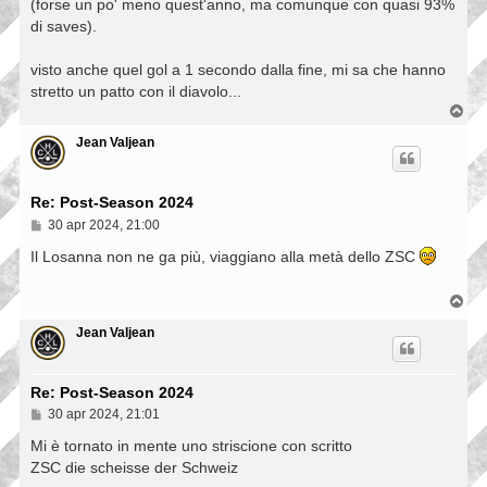
(forse un po' meno quest'anno, ma comunque con quasi 93%
di saves).
visto anche quel gol a 1 secondo dalla fine, mi sa che hanno
stretto un patto con il diavolo...
T
o
p
Jean Valjean
Re: Post-Season 2024
M
30 apr 2024, 21:00
e
s
Il Losanna non ne ga più, viaggiano alla metà dello ZSC
s
a
g
T
g
o
i
p
Jean Valjean
o
Re: Post-Season 2024
M
30 apr 2024, 21:01
e
s
Mi è tornato in mente uno striscione con scritto
s
ZSC die scheisse der Schweiz
a