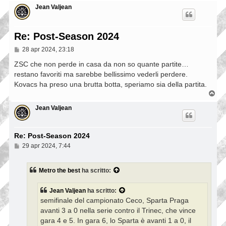
Jean Valjean
Re: Post-Season 2024
M
28 apr 2024, 23:18
e
s
ZSC che non perde in casa da non so quante partite…
s
restano favoriti ma sarebbe bellissimo vederli perdere.
a
Kovacs ha preso una brutta botta, speriamo sia della partita.
g
g
T
i
o
o
p
Jean Valjean
Re: Post-Season 2024
M
29 apr 2024, 7:44
e
s
s
Metro the best
ha scritto:
a
g
g
Jean Valjean
ha scritto:
i
semifinale del campionato Ceco, Sparta Praga
o
avanti 3 a 0 nella serie contro il Trinec, che vince
gara 4 e 5. In gara 6, lo Sparta è avanti 1 a 0, il