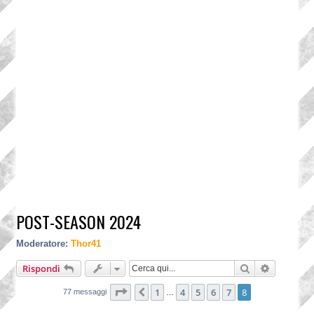
POST-SEASON 2024
Moderatore:
Thor41
Cerca
Ricerca a
Rispondi
Pagina
8
di
8
1
4
5
6
7
8
Precedente
77 messaggi
…