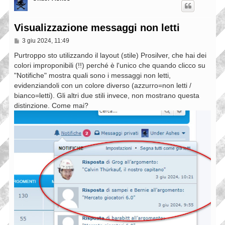
Visualizzazione messaggi non letti
M
3 giu 2024, 11:49
e
s
Purtroppo sto utilizzando il layout (stile) Prosilver, che hai dei
s
colori improponibili (!!) perché è l'unico che quando clicco su
a
"Notifiche" mostra quali sono i messaggi non letti,
g
g
evidenziandoli con un colore diverso (azzurro=non letti /
i
bianco=letti). Gli altri due stili invece, non mostrano questa
o
distinzione. Come mai?