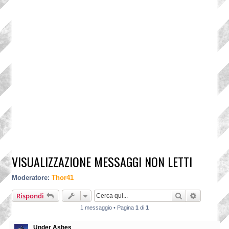
VISUALIZZAZIONE MESSAGGI NON LETTI
Moderatore:
Thor41
Cerca
Ricerca a
Rispondi
1 messaggio • Pagina
1
di
1
Under Ashes