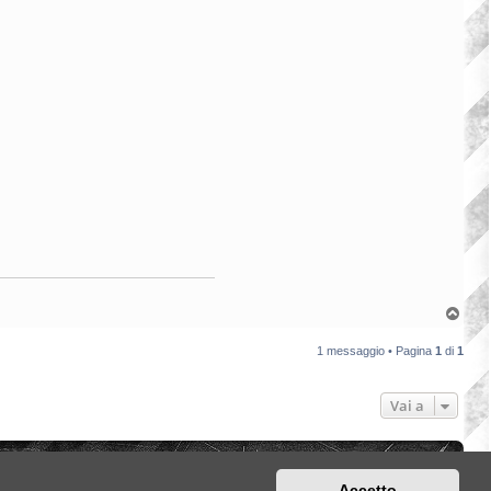
T
o
p
1 messaggio • Pagina
1
di
1
Vai a
Contattaci
Cancella cookie
Tutti gli orari sono
UTC+02:00
Accetto