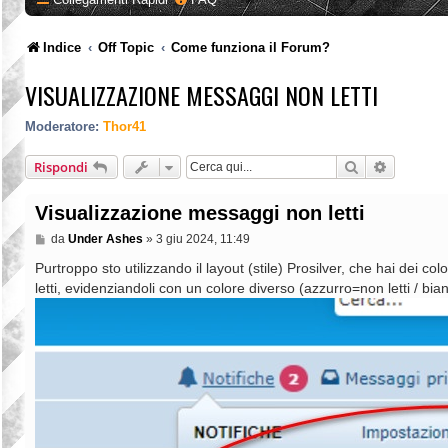
Indice
Off Topic
Come funziona il Forum?
VISUALIZZAZIONE MESSAGGI NON LETTI
Moderatore:
Thor41
Cerca
Ricerca a
Rispondi
Visualizzazione messaggi non letti
M
da
Under Ashes
»
3 giu 2024, 11:49
e
s
Purtroppo sto utilizzando il layout (stile) Prosilver, che hai dei c
s
letti, evidenziandoli con un colore diverso (azzurro=non letti / bia
a
g
g
i
o