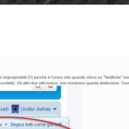
vanzata
olori improponibili (!!) perché è l'unico che quando clicco su "Notifiche"
nco=letti). Gli altri due stili invece, non mostrano questa distinzione. C