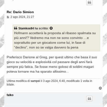
Re: Dario Simion
M
2 ago 2024, 21:27
e
s
s
Stamkos84
ha scritto:
a
Hofmann accetterà la proposta al ribasso spalmata su
g
g
più anni!? Vedremo ma non ne sono convinto …e
i
soprattutto per un giocatore come lui, in fase di
o
“declino”, non so se valga davvero la pena
Preferisco Darione al Greg, per quest ultimo che basa il suo
gioco su velocità e esplosività col passare degli anni farà
sempre più fatica. Se fosse meno goloso di soldini magari
poteva tornare ma ha sparato altissimo...
Ultima modifica di
sampei
il 3 ago 2024, 6:40, modificato 1 volta in
totale.
T
o
p
falko