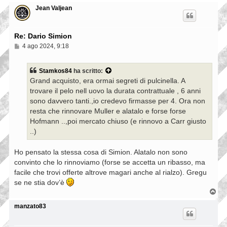
o
p
Jean Valjean
Re: Dario Simion
M
4 ago 2024, 9:18
e
s
s
Stamkos84
ha scritto:
a
Grand acquisto, era ormai segreti di pulcinella. A
g
g
trovare il pelo nell uovo la durata contrattuale , 6 anni
i
sono davvero tanti.,io credevo firmasse per 4. Ora non
o
resta che rinnovare Muller e alatalo e forse forse
Hofmann ..,poi mercato chiuso (e rinnovo a Carr giusto
..)
Ho pensato la stessa cosa di Simion. Alatalo non sono
convinto che lo rinnoviamo (forse se accetta un ribasso, ma
facile che trovi offerte altrove magari anche al rialzo). Gregu
se ne stia dov’è
T
o
p
manzato83