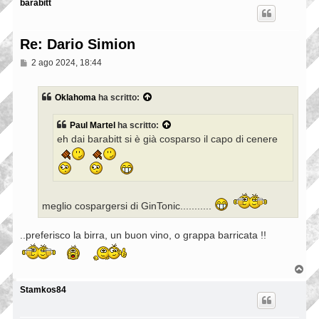
barabitt
Re: Dario Simion
M
2 ago 2024, 18:44
e
s
s
Oklahoma
ha scritto:
a
g
g
Paul Martel
ha scritto:
i
eh dai barabitt si è già cosparso il capo di cenere
o
meglio cospargersi di GinTonic...........
..preferisco la birra, un buon vino, o grappa barricata !!
T
o
p
Stamkos84