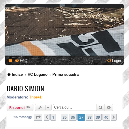
FAQ
Login
Indice
HC Lugano
Prima squadra
DARIO SIMION
Moderatore:
Thor41
Cerca
Ricerca a
Rispondi
Pagina
37
di
40
1
35
36
37
38
39
40
Precedente
Pross
395 messaggi
…