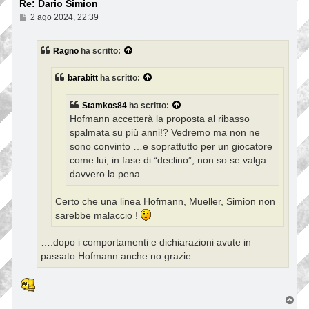
Re: Dario Simion
M
2 ago 2024, 22:39
e
s
s
Ragno
ha scritto:
a
g
g
barabitt
ha scritto:
i
o
Stamkos84
ha scritto:
Hofmann accetterà la proposta al ribasso
spalmata su più anni!? Vedremo ma non ne
sono convinto …e soprattutto per un giocatore
come lui, in fase di “declino”, non so se valga
davvero la pena
Certo che una linea Hofmann, Mueller, Simion non
sarebbe malaccio !
….dopo i comportamenti e dichiarazioni avute in
passato Hofmann anche no grazie
T