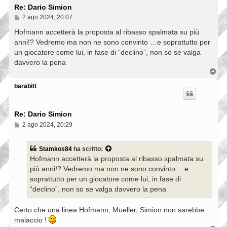
Re: Dario Simion
M
2 ago 2024, 20:07
e
s
Hofmann accetterà la proposta al ribasso spalmata su più
s
anni!? Vedremo ma non ne sono convinto …e soprattutto per
a
un giocatore come lui, in fase di “declino”, non so se valga
g
g
davvero la pena
i
T
o
o
p
barabitt
Re: Dario Simion
M
2 ago 2024, 20:29
e
s
s
Stamkos84
ha scritto:
a
Hofmann accetterà la proposta al ribasso spalmata su
g
g
più anni!? Vedremo ma non ne sono convinto …e
i
soprattutto per un giocatore come lui, in fase di
o
“declino”, non so se valga davvero la pena
Certo che una linea Hofmann, Mueller, Simion non sarebbe
malaccio !