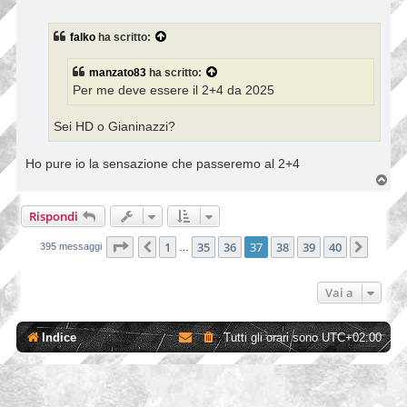
e
s
s
falko
ha scritto:
a
g
g
manzato83
ha scritto:
i
Per me deve essere il 2+4 da 2025
o
Sei HD o Gianinazzi?
Ho pure io la sensazione che passeremo al 2+4
T
o
p
Rispondi
Pagina
37
di
40
1
35
36
37
38
39
40
Precedente
Pross
395 messaggi
…
Vai a
Indice
Tutti gli orari sono
UTC+02:00