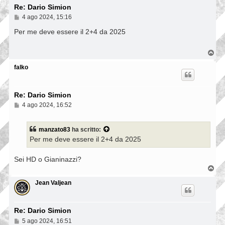
Re: Dario Simion
M
4 ago 2024, 15:16
e
s
Per me deve essere il 2+4 da 2025
s
a
g
T
g
o
i
p
falko
o
Re: Dario Simion
M
4 ago 2024, 16:52
e
s
s
manzato83
ha scritto:
a
Per me deve essere il 2+4 da 2025
g
g
i
Sei HD o Gianinazzi?
o
T
o
p
Jean Valjean
Re: Dario Simion
M
5 ago 2024, 16:51