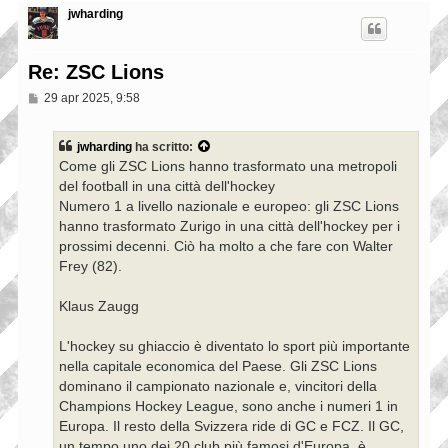
jwharding
Re: ZSC Lions
M
29 apr 2025, 9:58
e
s
s
jwharding
ha scritto:
a
Come gli ZSC Lions hanno trasformato una metropoli
g
g
del football in una città dell'hockey
i
Numero 1 a livello nazionale e europeo: gli ZSC Lions
o
hanno trasformato Zurigo in una città dell'hockey per i
prossimi decenni. Ciò ha molto a che fare con Walter
Frey (82).
Klaus Zaugg
L'hockey su ghiaccio è diventato lo sport più importante
nella capitale economica del Paese. Gli ZSC Lions
dominano il campionato nazionale e, vincitori della
Champions Hockey League, sono anche i numeri 1 in
Europa. Il resto della Svizzera ride di GC e FCZ. Il GC,
un tempo uno dei 20 club più famosi d'Europa, è