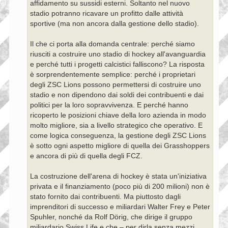
affidamento su sussidi esterni. Soltanto nel nuovo
stadio potranno ricavare un profitto dalle attività
sportive (ma non ancora dalla gestione dello stadio).
Il che ci porta alla domanda centrale: perché siamo
riusciti a costruire uno stadio di hockey all'avanguardia
e perché tutti i progetti calcistici falliscono? La risposta
è sorprendentemente semplice: perché i proprietari
degli ZSC Lions possono permettersi di costruire uno
stadio e non dipendono dai soldi dei contribuenti e dai
politici per la loro sopravvivenza. E perché hanno
ricoperto le posizioni chiave della loro azienda in modo
molto migliore, sia a livello strategico che operativo. E
come logica conseguenza, la gestione degli ZSC Lions
è sotto ogni aspetto migliore di quella dei Grasshoppers
e ancora di più di quella degli FCZ.
La costruzione dell'arena di hockey è stata un'iniziativa
privata e il finanziamento (poco più di 200 milioni) non è
stato fornito dai contribuenti. Ma piuttosto dagli
imprenditori di successo e miliardari Walter Frey e Peter
Spuhler, nonché da Rolf Dörig, che dirige il gruppo
miliardario Swiss Life e che – per dirla senza mezzi