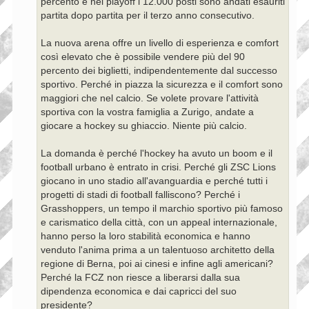
percento e nei playoff i 12.000 posti sono andati esauriti
partita dopo partita per il terzo anno consecutivo.
La nuova arena offre un livello di esperienza e comfort
così elevato che è possibile vendere più del 90
percento dei biglietti, indipendentemente dal successo
sportivo. Perché in piazza la sicurezza e il comfort sono
maggiori che nel calcio. Se volete provare l'attività
sportiva con la vostra famiglia a Zurigo, andate a
giocare a hockey su ghiaccio. Niente più calcio.
La domanda è perché l'hockey ha avuto un boom e il
football urbano è entrato in crisi. Perché gli ZSC Lions
giocano in uno stadio all'avanguardia e perché tutti i
progetti di stadi di football falliscono? Perché i
Grasshoppers, un tempo il marchio sportivo più famoso
e carismatico della città, con un appeal internazionale,
hanno perso la loro stabilità economica e hanno
venduto l'anima prima a un talentuoso architetto della
regione di Berna, poi ai cinesi e infine agli americani?
Perché la FCZ non riesce a liberarsi dalla sua
dipendenza economica e dai capricci del suo
presidente?