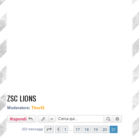
ZSC LIONS
Moderatore:
Thor41
Cerca
Ricerca a
Rispondi
Pagina
21
di
21
1
17
18
19
20
21
Precedente
202 messaggi
…