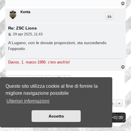
T
o
p
Kenta
Re: ZSC Lions
M
29 apr 2025, 11:43
e
s
A Lugano, con le dovute proporzioni, sta succedendo
s
l’opposto.
a
g
g
Davos, 1. marzo 1986: c'ero anch'io!
i
T
o
o
p
Rispondi
Questo sito utilizza cookie al fine di fornire la
Pagina
21
di
21
1
17
18
19
20
21
Precedente
202 messaggi
…
migliore navigazione possibile
Ulteriori informazioni
Vai a
Accetto
Indice
Tutti gli orari sono
UTC+02:00