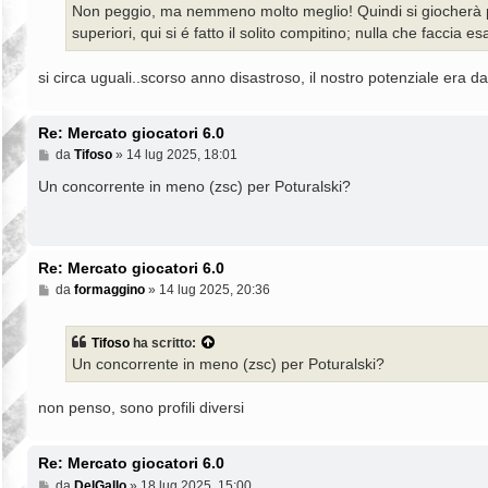
Non peggio, ma nemmeno molto meglio! Quindi si giocherà pe
superiori, qui si é fatto il solito compitino; nulla che faccia esa
si circa uguali..scorso anno disastroso, il nostro potenziale era da
Re: Mercato giocatori 6.0
M
da
Tifoso
»
14 lug 2025, 18:01
e
s
Un concorrente in meno (zsc) per Poturalski?
s
a
g
g
i
Re: Mercato giocatori 6.0
o
M
da
formaggino
»
14 lug 2025, 20:36
e
s
s
Tifoso
ha scritto:
a
Un concorrente in meno (zsc) per Poturalski?
g
g
i
non penso, sono profili diversi
o
Re: Mercato giocatori 6.0
M
da
DelGallo
»
18 lug 2025, 15:00