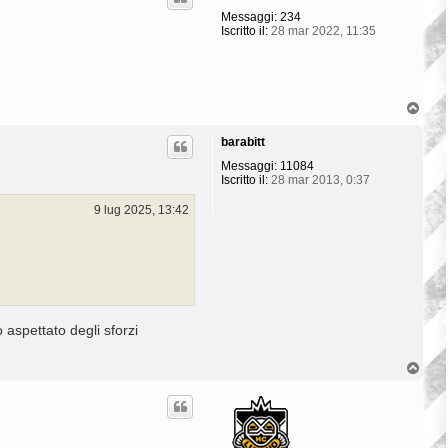
Messaggi:
234
Iscritto il:
28 mar 2022, 11:35
T
o
p
barabitt
Messaggi:
11084
Iscritto il:
28 mar 2013, 0:37
9 lug 2025, 13:42
aspettato degli sforzi
T
o
p