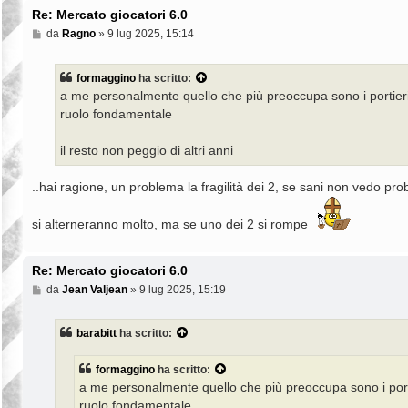
Re: Mercato giocatori 6.0
M
da
Ragno
»
9 lug 2025, 15:14
e
s
s
formaggino
ha scritto:
a
a me personalmente quello che più preoccupa sono i portieri
g
g
ruolo fondamentale
i
o
il resto non peggio di altri anni
..hai ragione, un problema la fragilità dei 2, se sani non vedo pro
si alterneranno molto, ma se uno dei 2 si rompe
Re: Mercato giocatori 6.0
M
da
Jean Valjean
»
9 lug 2025, 15:19
e
s
s
barabitt
ha scritto:
a
g
g
formaggino
ha scritto:
i
a me personalmente quello che più preoccupa sono i porti
o
ruolo fondamentale