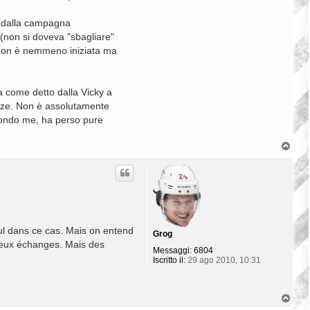
à dalla campagna
 (non si doveva "sbagliare"
e non è nemmeno iniziata ma
a come detto dalla Vicky a
anze. Non è assolutamente
econdo me, ha perso pure
T
o
p
seul dans ce cas. Mais on entend
Grog
breux échanges. Mais des
Messaggi:
6804
Iscritto il:
29 ago 2010, 10:31
T
o