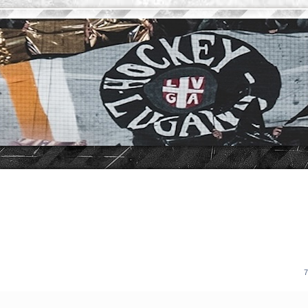
vanzata
7