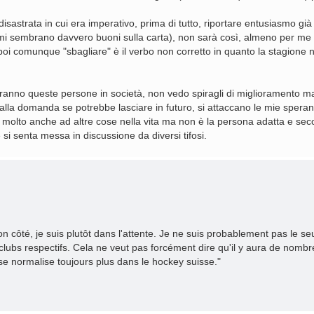
astrata in cui era imperativo, prima di tutto, riportare entusiasmo gi
ri mi sembrano davvero buoni sulla carta), non sarà così, almeno per me
e poi comunque "sbagliare" è il verbo non corretto in quanto la stagion
 saranno queste persone in società, non vedo spiragli di miglioramento m
 alla domanda se potrebbe lasciare in futuro, si attaccano le mie sper
ne molto anche ad altre cose nella vita ma non è la persona adatta e s
si senta messa in discussione da diversi tifosi.
mon côté, je suis plutôt dans l'attente. Je ne suis probablement pas le 
lubs respectifs. Cela ne veut pas forcément dire qu'il y aura de nom
 se normalise toujours plus dans le hockey suisse."