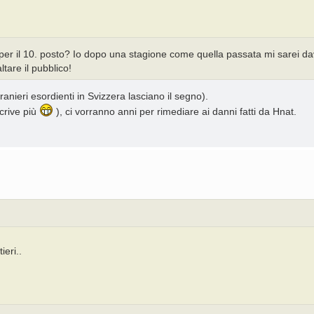
r il 10. posto? Io dopo una stagione come quella passata mi sarei dav
ltare il pubblico!
anieri esordienti in Svizzera lasciano il segno).
crive più
), ci vorranno anni per rimediare ai danni fatti da Hnat.
eri..