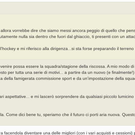
 allora vorrebbe dire che siamo messi ancora peggio di quello che pe
tamente nulla sia dentro che fuori dal ghiaccio, ti presenti con un att
ckey e mi riferisco alla dirigenza...si sta forse preparando il terreno 
venire possa essere la squadra/stagione della riscossa. A mio modo d
sto per tutta una serie di motivi... a partire da un nuovo (e finalmente!)
cena della famigerata commissione sport e da un'impostazione della squa
lari aspettative... e mi lascerò sorprendere da qualsiasi piccolo lumicin
lla. Come dici bene tu, speriamo che il futuro ci porti aria nuova. Quest
 facendola diventare una delle migliori (con i vari acquisti e cessioni) 