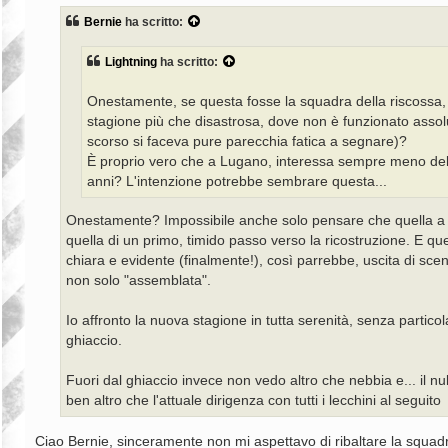
s
s
Bernie
ha scritto:
a
g
g
Lightning
ha scritto:
i
o
Onestamente, se questa fosse la squadra della riscossa,
stagione più che disastrosa, dove non è funzionato assolu
scorso si faceva pure parecchia fatica a segnare)?
È proprio vero che a Lugano, interessa sempre meno dell'ho
anni? L'intenzione potrebbe sembrare questa...
Onestamente? Impossibile anche solo pensare che quella a 
quella di un primo, timido passo verso la ricostruzione. E que
chiara e evidente (finalmente!), così parrebbe, uscita di s
non solo "assemblata".
Io affronto la nuova stagione in tutta serenità, senza partico
ghiaccio.
Fuori dal ghiaccio invece non vedo altro che nebbia e... il nu
ben altro che l'attuale dirigenza con tutti i lecchini al seguito
Ciao Bernie, sinceramente non mi aspettavo di ribaltare la squadra