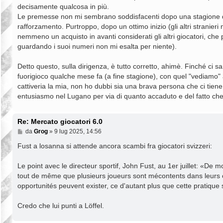
decisamente qualcosa in più.
Le premesse non mi sembrano soddisfacenti dopo una stagione dis
rafforzamento. Purtroppo, dopo un ottimo inizio (gli altri stranie
nemmeno un acquisto in avanti considerati gli altri giocatori, ch
guardando i suoi numeri non mi esalta per niente).
Detto questo, sulla dirigenza, è tutto corretto, ahimè. Finché ci
fuorigioco qualche mese fa (a fine stagione), con quel "vediamo"
cattiveria la mia, non ho dubbi sia una brava persona che ci tie
entusiasmo nel Lugano per via di quanto accaduto e del fatto che 
Re: Mercato giocatori 6.0
M
da
Grog
»
9 lug 2025, 14:56
e
s
Fust a losanna si attende ancora scambi fra giocatori svizzeri:
s
a
Le point avec le directeur sportif, John Fust, au 1er juillet: «De 
g
g
tout de même que plusieurs joueurs sont mécontents dans leurs c
i
opportunités peuvent exister, ce d'autant plus que cette pratique
o
Credo che lui punti a Löffel.