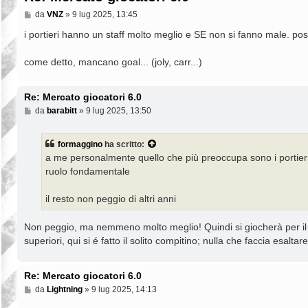
M
da
VNZ
»
9 lug 2025, 13:45
e
s
i portieri hanno un staff molto meglio e SE non si fanno male. pos
s
a
come detto, mancano goal... (joly, carr...)
g
g
i
o
Re: Mercato giocatori 6.0
M
da
barabitt
»
9 lug 2025, 13:50
e
s
s
formaggino
ha scritto:
a
a me personalmente quello che più preoccupa sono i portieri
g
g
ruolo fondamentale
i
o
il resto non peggio di altri anni
Non peggio, ma nemmeno molto meglio! Quindi si giocherà per il 
superiori, qui si é fatto il solito compitino; nulla che faccia esaltare
Re: Mercato giocatori 6.0
M
da
Lightning
»
9 lug 2025, 14:13
e