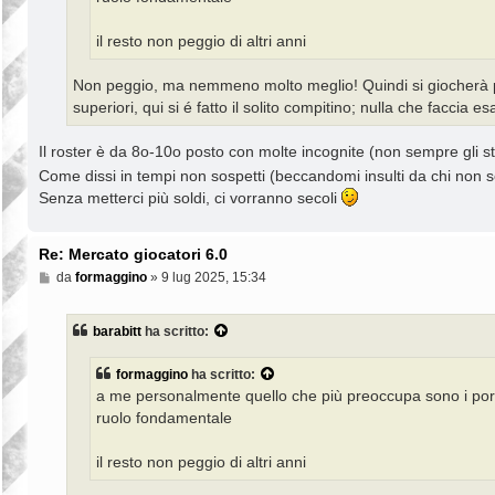
il resto non peggio di altri anni
Non peggio, ma nemmeno molto meglio! Quindi si giocherà pe
superiori, qui si é fatto il solito compitino; nulla che faccia esa
Il roster è da 8o-10o posto con molte incognite (non sempre gli str
Come dissi in tempi non sospetti (beccandomi insulti da chi non s
Senza metterci più soldi, ci vorranno secoli
Re: Mercato giocatori 6.0
M
da
formaggino
»
9 lug 2025, 15:34
e
s
s
barabitt
ha scritto:
a
g
g
formaggino
ha scritto:
i
a me personalmente quello che più preoccupa sono i porti
o
ruolo fondamentale
il resto non peggio di altri anni