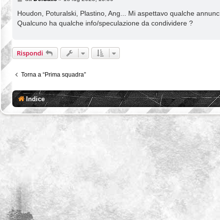
e
s
Houdon, Poturalski, Plastino, Ang... Mi aspettavo qualche annunci
s
Qualcuno ha qualche info/speculazione da condividere ?
a
g
g
i
Rispondi
o
Torna a “Prima squadra”
Indice