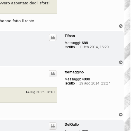
vero aspettato degli sforzi
hanno fatto il resto.
T
o
p
Tifoso
Messaggi:
688
Iscritto il:
11 feb 2014, 16:29
T
o
p
formaggino
Messaggi:
4090
Iscritto il:
19 ago 2014, 23:27
14 lug 2025, 18:01
T
o
p
DelGallo