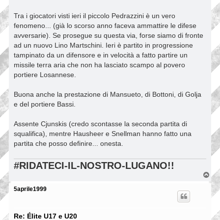
Tra i giocatori visti ieri il piccolo Pedrazzini è un vero
fenomeno... (già lo scorso anno faceva ammattire le difese
avversarie). Se prosegue su questa via, forse siamo di fronte
ad un nuovo Lino Martschini. Ieri è partito in progressione
tampinato da un difensore e in velocità a fatto partire un
missile terra aria che non ha lasciato scampo al povero
portiere Losannese.
Buona anche la prestazione di Mansueto, di Bottoni, di Golja
e del portiere Bassi.
Assente Cjunskis (credo scontasse la seconda partita di
squalifica), mentre Hausheer e Snellman hanno fatto una
partita che posso definire... onesta.
#RIDATECI-IL-NOSTRO-LUGANO!!
T
o
p
5aprile1999
Re: Élite U17 e U20