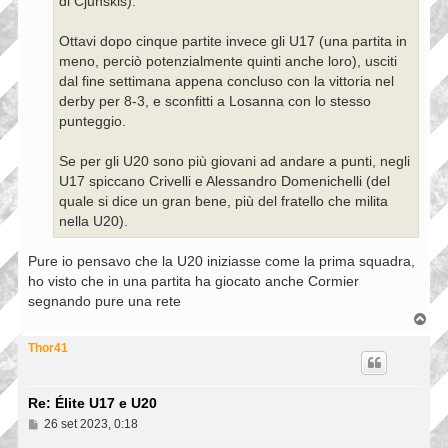
di Cjunskis).
Ottavi dopo cinque partite invece gli U17 (una partita in
meno, perciò potenzialmente quinti anche loro), usciti
dal fine settimana appena concluso con la vittoria nel
derby per 8-3, e sconfitti a Losanna con lo stesso
punteggio.
Se per gli U20 sono più giovani ad andare a punti, negli
U17 spiccano Crivelli e Alessandro Domenichelli (del
quale si dice un gran bene, più del fratello che milita
nella U20).
Pure io pensavo che la U20 iniziasse come la prima squadra,
ho visto che in una partita ha giocato anche Cormier
segnando pure una rete
T
o
p
Thor41
Re: Élite U17 e U20
M
26 set 2023, 0:18
e