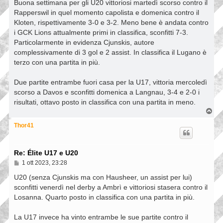
s
Buona settimana per gli U20 vittoriosi martedì scorso contro il
s
Rapperswil in quel momento capolista e domenica contro il
a
Kloten, rispettivamente 3-0 e 3-2. Meno bene è andata contro
g
g
i GCK Lions attualmente primi in classifica, sconfitti 7-3.
i
Particolarmente in evidenza Cjunskis, autore
o
complessivamente di 3 gol e 2 assist. In classifica il Lugano è
terzo con una partita in più.
Due partite entrambe fuori casa per la U17, vittoria mercoledì
scorso a Davos e sconfitti domenica a Langnau, 3-4 e 2-0 i
risultati, ottavo posto in classifica con una partita in meno.
T
o
p
Thor41
Re: Élite U17 e U20
M
1 ott 2023, 23:28
e
s
U20 (senza Cjunskis ma con Hausheer, un assist per lui)
s
sconfitti venerdì nel derby a Ambrì e vittoriosi stasera contro il
a
Losanna. Quarto posto in classifica con una partita in più.
g
g
i
La U17 invece ha vinto entrambe le sue partite contro il
o