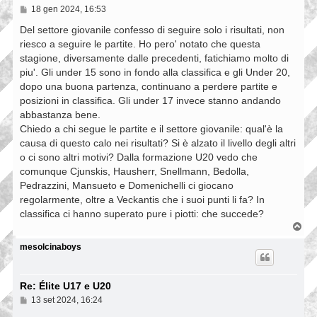
M
18 gen 2024, 16:53
e
s
Del settore giovanile confesso di seguire solo i risultati, non
s
riesco a seguire le partite. Ho pero' notato che questa
a
stagione, diversamente dalle precedenti, fatichiamo molto di
g
g
piu'. Gli under 15 sono in fondo alla classifica e gli Under 20,
i
dopo una buona partenza, continuano a perdere partite e
o
posizioni in classifica. Gli under 17 invece stanno andando
abbastanza bene.
Chiedo a chi segue le partite e il settore giovanile: qual'è la
causa di questo calo nei risultati? Si è alzato il livello degli altri
o ci sono altri motivi? Dalla formazione U20 vedo che
comunque Cjunskis, Hausherr, Snellmann, Bedolla,
Pedrazzini, Mansueto e Domenichelli ci giocano
regolarmente, oltre a Veckantis che i suoi punti li fa? In
classifica ci hanno superato pure i piotti: che succede?
T
o
p
mesolcinaboys
Re: Élite U17 e U20
M
13 set 2024, 16:24
e