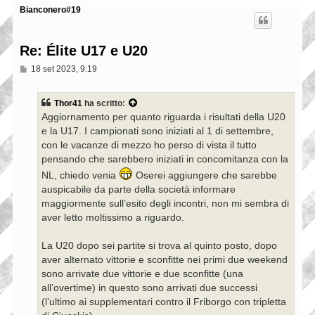
Bianconero#19
Re: Élite U17 e U20
M
18 set 2023, 9:19
e
s
s
Thor41
ha scritto:
a
Aggiornamento per quanto riguarda i risultati della U20
g
g
e la U17. I campionati sono iniziati al 1 di settembre,
i
con le vacanze di mezzo ho perso di vista il tutto
o
pensando che sarebbero iniziati in concomitanza con la
NL, chiedo venia
Oserei aggiungere che sarebbe
auspicabile da parte della società informare
maggiormente sull’esito degli incontri, non mi sembra di
aver letto moltissimo a riguardo.
La U20 dopo sei partite si trova al quinto posto, dopo
aver alternato vittorie e sconfitte nei primi due weekend
sono arrivate due vittorie e due sconfitte (una
all’overtime) in questo sono arrivati due successi
(l’ultimo ai supplementari contro il Friborgo con tripletta