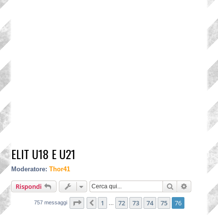
ELIT U18 E U21
Moderatore:
Thor41
Cerca
Ricerca a
Rispondi
Pagina
76
di
76
1
72
73
74
75
76
Precedente
757 messaggi
…