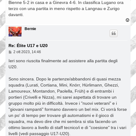
Bienne 5-2 in casa e a Ginevra 4-6. In classifica Lugano ora
terzo con una partita in meno rispetto a Langnau e Zurigo
davanti.
T
o
p
Bernie
Re: Élite U17 e U20
M
2 ott 2023, 14:46
e
s
Ieri sono riuscita finalmente ad assistere alla partita degli
s
U20.
a
g
g
Sono sincera. Dopo le partenze/abbandoni di quasi mezza
i
squadra (Lurati, Cortiana, Mini, Knörr, Hürlimann, Ghezzi,
o
Lamoureux, Montandon, Paolella, Früh) e di entrambi i
portieri (Crivelli e Nizza), mi sarei aspettata di trovare un
gruppo molto più in difficoltà. Invece i "nuovi veterani" e i
"giovani rampanti" formano davvero un bel mix. Ci vorrà forse
un po' di tempo per trovare gli automatismi e il gioco di
squadra, ma devo dire che mi sembra si stia facendo un
ottimo lavoro a livello di staff tecnico/i e di "coesione" tra i vari
livelli (vedi passaggio U17-U20).