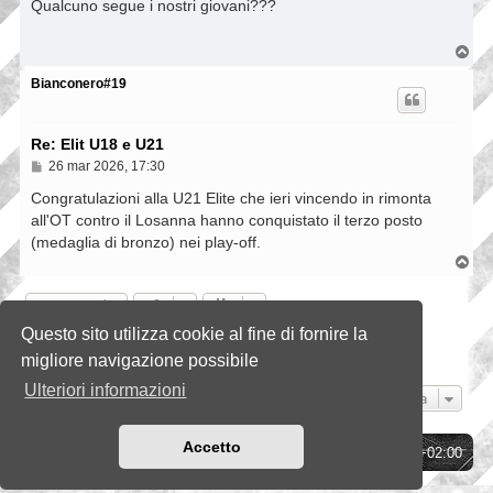
s
Qualcuno segue i nostri giovani???
s
a
g
T
g
o
i
p
Bianconero#19
o
Re: Elit U18 e U21
M
26 mar 2026, 17:30
e
s
Congratulazioni alla U21 Elite che ieri vincendo in rimonta
s
all'OT contro il Losanna hanno conquistato il terzo posto
a
(medaglia di bronzo) nei play-off.
g
g
T
i
o
o
p
Rispondi
Questo sito utilizza cookie al fine di fornire la
Pagina
76
di
76
1
72
73
74
75
76
Precedente
757 messaggi
…
migliore navigazione possibile
Ulteriori informazioni
Vai a
Accetto
Indice
Tutti gli orari sono
UTC+02:00