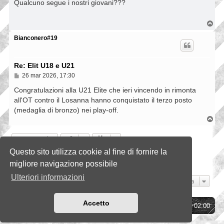
s
Qualcuno segue i nostri giovani???
s
a
g
T
g
o
i
p
Bianconero#19
o
Re: Elit U18 e U21
M
26 mar 2026, 17:30
e
s
Congratulazioni alla U21 Elite che ieri vincendo in rimonta
s
all'OT contro il Losanna hanno conquistato il terzo posto
a
(medaglia di bronzo) nei play-off.
g
g
T
i
o
o
p
Rispondi
Questo sito utilizza cookie al fine di fornire la
Pagina
76
di
76
1
72
73
74
75
76
Precedente
757 messaggi
…
migliore navigazione possibile
Ulteriori informazioni
Vai a
Accetto
Indice
Tutti gli orari sono
UTC+02:00