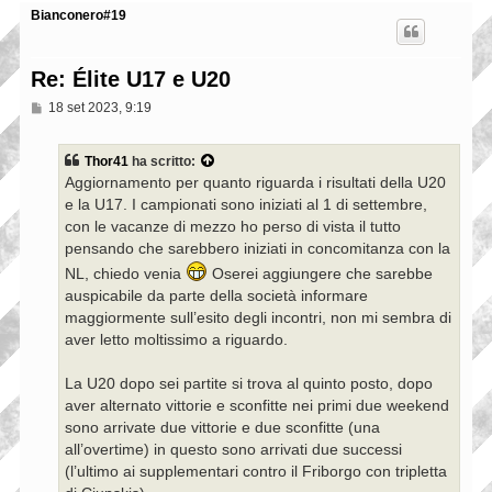
Bianconero#19
Re: Élite U17 e U20
M
18 set 2023, 9:19
e
s
s
Thor41
ha scritto:
a
Aggiornamento per quanto riguarda i risultati della U20
g
g
e la U17. I campionati sono iniziati al 1 di settembre,
i
con le vacanze di mezzo ho perso di vista il tutto
o
pensando che sarebbero iniziati in concomitanza con la
NL, chiedo venia
Oserei aggiungere che sarebbe
auspicabile da parte della società informare
maggiormente sull’esito degli incontri, non mi sembra di
aver letto moltissimo a riguardo.
La U20 dopo sei partite si trova al quinto posto, dopo
aver alternato vittorie e sconfitte nei primi due weekend
sono arrivate due vittorie e due sconfitte (una
all’overtime) in questo sono arrivati due successi
(l’ultimo ai supplementari contro il Friborgo con tripletta