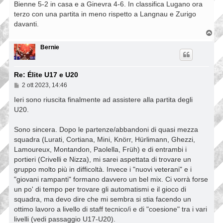
Bienne 5-2 in casa e a Ginevra 4-6. In classifica Lugano ora
terzo con una partita in meno rispetto a Langnau e Zurigo
davanti.
T
o
p
Bernie
Re: Élite U17 e U20
M
2 ott 2023, 14:46
e
s
Ieri sono riuscita finalmente ad assistere alla partita degli
s
U20.
a
g
g
Sono sincera. Dopo le partenze/abbandoni di quasi mezza
i
squadra (Lurati, Cortiana, Mini, Knörr, Hürlimann, Ghezzi,
o
Lamoureux, Montandon, Paolella, Früh) e di entrambi i
portieri (Crivelli e Nizza), mi sarei aspettata di trovare un
gruppo molto più in difficoltà. Invece i "nuovi veterani" e i
"giovani rampanti" formano davvero un bel mix. Ci vorrà forse
un po' di tempo per trovare gli automatismi e il gioco di
squadra, ma devo dire che mi sembra si stia facendo un
ottimo lavoro a livello di staff tecnico/i e di "coesione" tra i vari
livelli (vedi passaggio U17-U20).