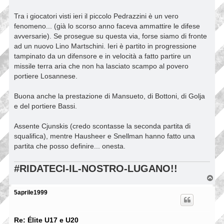
Tra i giocatori visti ieri il piccolo Pedrazzini è un vero
fenomeno... (già lo scorso anno faceva ammattire le difese
avversarie). Se prosegue su questa via, forse siamo di fronte
ad un nuovo Lino Martschini. Ieri è partito in progressione
tampinato da un difensore e in velocità a fatto partire un
missile terra aria che non ha lasciato scampo al povero
portiere Losannese.
Buona anche la prestazione di Mansueto, di Bottoni, di Golja
e del portiere Bassi.
Assente Cjunskis (credo scontasse la seconda partita di
squalifica), mentre Hausheer e Snellman hanno fatto una
partita che posso definire... onesta.
#RIDATECI-IL-NOSTRO-LUGANO!!
T
o
p
5aprile1999
Re: Élite U17 e U20