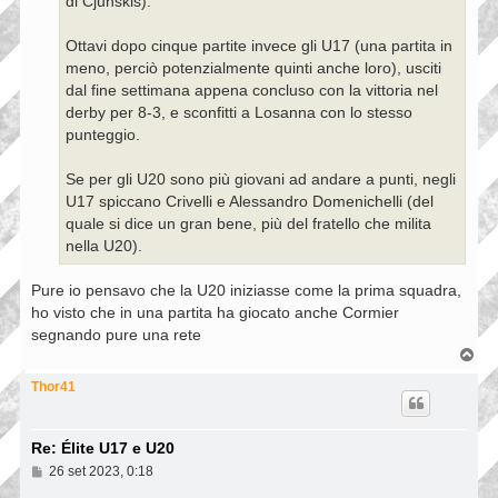
di Cjunskis).
Ottavi dopo cinque partite invece gli U17 (una partita in
meno, perciò potenzialmente quinti anche loro), usciti
dal fine settimana appena concluso con la vittoria nel
derby per 8-3, e sconfitti a Losanna con lo stesso
punteggio.
Se per gli U20 sono più giovani ad andare a punti, negli
U17 spiccano Crivelli e Alessandro Domenichelli (del
quale si dice un gran bene, più del fratello che milita
nella U20).
Pure io pensavo che la U20 iniziasse come la prima squadra,
ho visto che in una partita ha giocato anche Cormier
segnando pure una rete
T
o
p
Thor41
Re: Élite U17 e U20
M
26 set 2023, 0:18
e