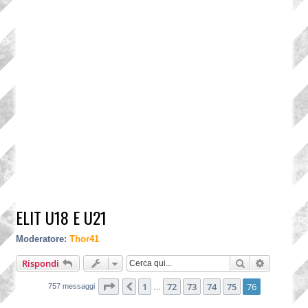
ELIT U18 E U21
Moderatore:
Thor41
Cerca
Ricerca a
Rispondi
Pagina
76
di
76
1
72
73
74
75
76
Precedente
757 messaggi
…