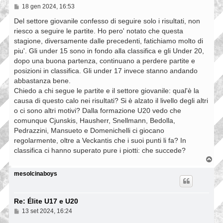
M
18 gen 2024, 16:53
e
s
Del settore giovanile confesso di seguire solo i risultati, non
s
riesco a seguire le partite. Ho pero' notato che questa
a
stagione, diversamente dalle precedenti, fatichiamo molto di
g
g
piu'. Gli under 15 sono in fondo alla classifica e gli Under 20,
i
dopo una buona partenza, continuano a perdere partite e
o
posizioni in classifica. Gli under 17 invece stanno andando
abbastanza bene.
Chiedo a chi segue le partite e il settore giovanile: qual'è la
causa di questo calo nei risultati? Si è alzato il livello degli altri
o ci sono altri motivi? Dalla formazione U20 vedo che
comunque Cjunskis, Hausherr, Snellmann, Bedolla,
Pedrazzini, Mansueto e Domenichelli ci giocano
regolarmente, oltre a Veckantis che i suoi punti li fa? In
classifica ci hanno superato pure i piotti: che succede?
T
o
p
mesolcinaboys
Re: Élite U17 e U20
M
13 set 2024, 16:24
e